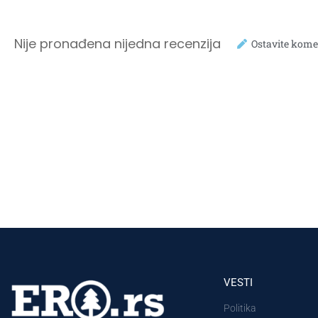
Nije pronađena nijedna recenzija
Ostavite kome
VESTI
Politika