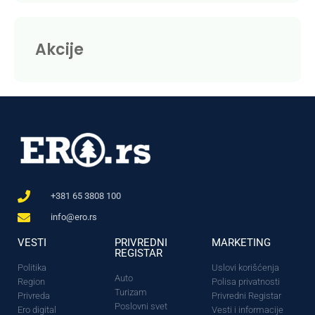
Akcije
+381 65 3808 100
info@ero.rs
VESTI
PRIVREDNI
MARKETING
REGISTAR
Politika
Uslovi korišćenja
Auto
Region
Polisa privatnosti
Turizam
Privreda
Privredni Registar
Poslovni svet
Ero digital
Vesti i informacije