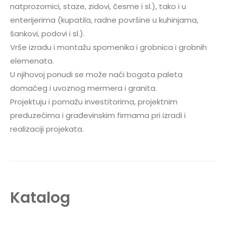
natprozornici, staze, zidovi, česme i sl.), tako i u
enterijerima (kupatila, radne površine u kuhinjama,
šankovi, podovi i sl.).
Vrše izradu i montažu spomenika i grobnica i grobnih
elemenata.
U njihovoj ponudi se može naći bogata paleta
domaćeg i uvoznog mermera i granita.
Projektuju i pomažu investitorima, projektnim
preduzećima i građevinskim firmama pri izradi i
realizaciji projekata.
Katalog