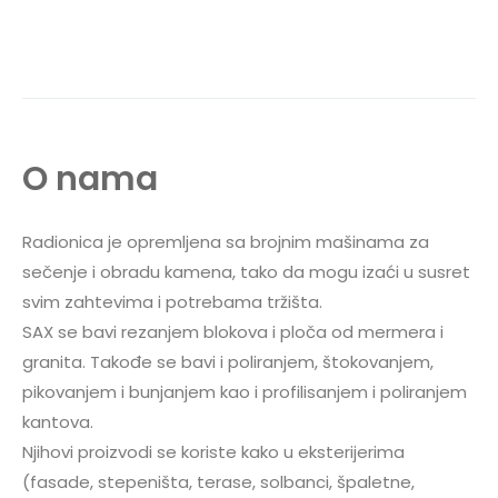
O nama
Radionica je opremljena sa brojnim mašinama za
sečenje i obradu kamena, tako da mogu izaći u susret
svim zahtevima i potrebama tržišta.
SAX se bavi rezanjem blokova i ploča od mermera i
granita. Takođe se bavi i poliranjem, štokovanjem,
pikovanjem i bunjanjem kao i profilisanjem i poliranjem
kantova.
Njihovi proizvodi se koriste kako u eksterijerima
(fasade, stepeništa, terase, solbanci, špaletne,