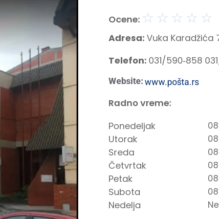
☆
☆
☆
☆
☆
Ocene:
Adresa:
Vuka Karadžića 
Telefon:
031/590‑858 03
Website:
www.pošta.rs
Radno vreme:
Ponedeljak
08
Utorak
08
Sreda
08
Četvrtak
08
Petak
08
Subota
08
Nedelja
Ne