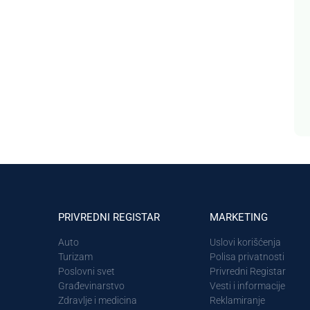
PRIVREDNI REGISTAR
MARKETING
Auto
Uslovi korišćenja
Turizam
Polisa privatnosti
Poslovni svet
Privredni Registar
Građevinarstvo
Vesti i informacije
Zdravlje i medicina
Reklamiranje