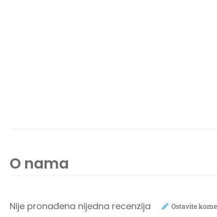
O nama
Nije pronađena nijedna recenzija
Ostavite kome