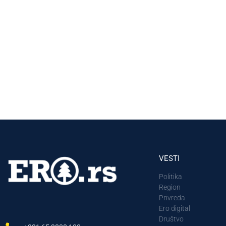
VESTI
Politika
Region
Privreda
Ero digital
Društvo