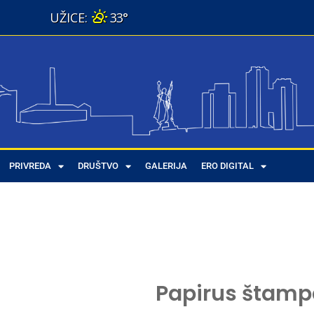
33°
PRIVREDA
DRUŠTVO
GALERIJA
ERO DIGITAL
Papirus štamp