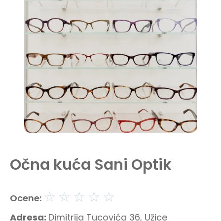
Očna kuća Sani Optik
☆
☆
☆
☆
☆
Ocene:
Adresa:
Dimitrija Tucovića 36, Užice