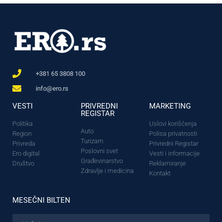
+381 65 3808 100
info@ero.rs
VESTI
PRIVREDNI
MARKETING
REGISTAR
Politika
Uslovi korišćenja
Auto
Region
Polisa privatnosti
Turizam
Privreda
Privredni Registar
Poslovni svet
Ero digital
Vesti i informacije
Građevinarstvo
Društvo
Reklamiranje
Zdravlje i medicina
Kontakt
MESEČNI BILTEN