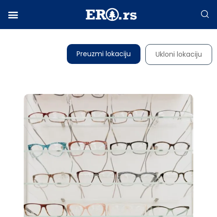
Facebook-f
Instagram
Twitter
Linkedin
Envelope
Preuzmi lokaciju
Ukloni lokaciju