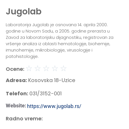
Jugolab
Laboratorija Jugolab je osnovana 14. aprila 2000.
godine u Novom Sadu, a 2005. godine prerasta u
Zavod za laboratorijsku dijagnostiku, registrovan za
vršenje analiza iz oblasti hematologije, biohemije,
imunohemije, mikrobiologije, virusologije i
patohistologije.
☆
☆
☆
☆
☆
Ocene:
Adresa:
Kosovska 18-Uzice
Telefon:
031/3152-001
Website:
https://www.jugolab.rs/
Radno vreme: