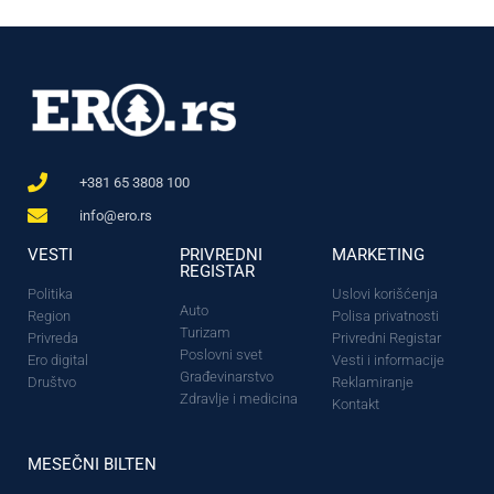
+381 65 3808 100
info@ero.rs
VESTI
PRIVREDNI
MARKETING
REGISTAR
Politika
Uslovi korišćenja
Auto
Region
Polisa privatnosti
Turizam
Privreda
Privredni Registar
Poslovni svet
Ero digital
Vesti i informacije
Građevinarstvo
Društvo
Reklamiranje
Zdravlje i medicina
Kontakt
MESEČNI BILTEN