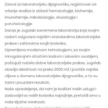
Zavod za laboratorijsku dijagnostiku, registrovan za
vršenje analiza iz oblasti hematologije, biohemije,
imunohemije, mikrobiologije, virusologije i
patohistologije.
Danas je Jugolab savremena laboratorija koja svojim
radom odgovara najvišim standardima laboratorijske
prakse i zahtevima svojih korisnika.
Opremljena modernom tehnologijom, sa svojim
mnogobrojnim stručnim kadrom i iskusnim osobljem,
poštujući načela dobre laboratorijske prakse, Jugolab
obavlja delatnost na preko 2000 m2 i postiže najviše
ciljeve u domenu laboratorijske dijagnostike, a to su
tačni i pouzdani rezultati.
Naše opredeljenje, da nam je kvalitet naših usluga i
zadovoljstvo naših korisnika najvažnije, pretočili smo u
naše ključne vrednosti.