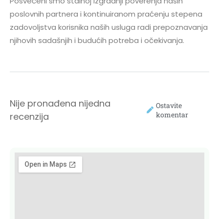
Posvećeni smo stalnoj izgradnji poverenja naših
poslovnih partnera i kontinuiranom praćenju stepena
zadovoljstva korisnika naših usluga radi prepoznavanja
njihovih sadašnjih i budućih potreba i očekivanja.
Nije pronađena nijedna
Ostavite
komentar
recenzija