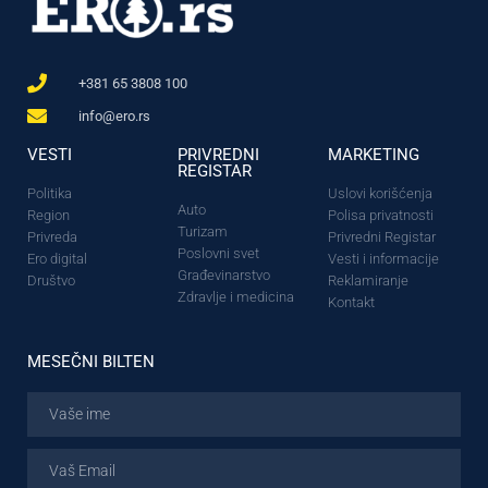
+381 65 3808 100
info@ero.rs
VESTI
PRIVREDNI
MARKETING
REGISTAR
Politika
Uslovi korišćenja
Auto
Region
Polisa privatnosti
Turizam
Privreda
Privredni Registar
Poslovni svet
Ero digital
Vesti i informacije
Građevinarstvo
Društvo
Reklamiranje
Zdravlje i medicina
Kontakt
MESEČNI BILTEN