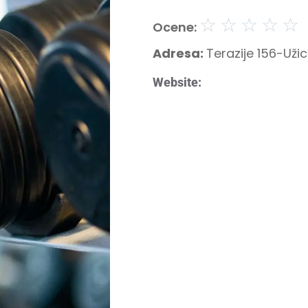
☆
☆
☆
☆
☆
Ocene:
Adresa:
Terazije 156-Uži
Website: