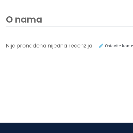
O nama
Nije pronađena nijedna recenzija
Ostavite kome