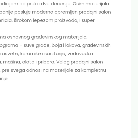
dicijom od preko dve decenije. Osim materijala
mpanije posluje moderno opremljen prodajni salon
erijala, širokom lepezom proizvoda, i super
ma osnovnog građevinskog materijala,
ograma – suve građe, boja i lakova, građevinskih
 rasvete, keramike i sanitarije, vodovoda i
mašina, alata i pribora. Velog prodajni salon
se, pre svega odnosi na materijale za kompletnu
nje.