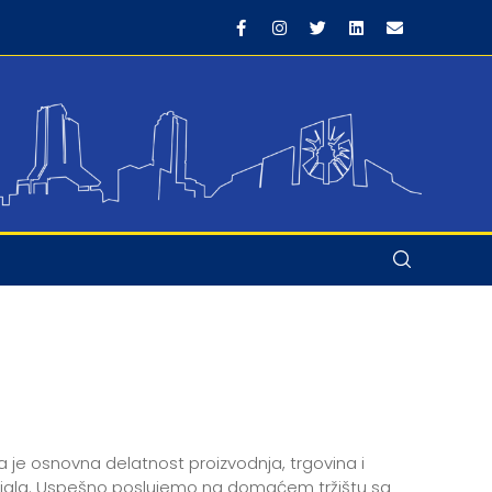
ija je osnovna delatnost proizvodnja, trgovina i
ijala. Uspešno poslujemo na domaćem tržištu sa