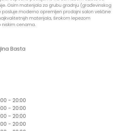
ije. Osim materijala za grubu gradnju (građevinskog
e posluje moderno opremljen prodajni salon veličine
ajkvalitetnijih materijala, širokom lepezom
o niskim cenama.
ina Basta
:00 - 20:00
:00 - 20:00
:00 - 20:00
:00 - 20:00