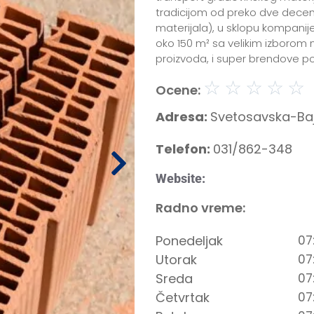
tradicijom od preko dve decen
materijala), u sklopu kompanij
oko 150 m² sa velikim izborom n
proizvoda, i super brendove p
☆
☆
☆
☆
☆
Ocene:
Adresa:
Svetosavska-Baj
Telefon:
031/862-348
Website:
Radno vreme:
Ponedeljak
07
Utorak
07
Sreda
07
Četvrtak
07