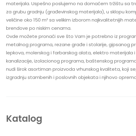
materijala. Uspešno poslujemo na domaćem tržištu sa tra
za grubu gradnju (građevinskog materijala), u sklopu ko
veličine oko 150 m² sa velikim izborom najkvalitetnijih mat
brendove po niskim cenama.
Ovde možete pronaći sve što Vam je potrebno iz progra
metalnog programa, rezane građe i stolarije, gipsanog pr
lepkova, molerskog i farbarskog alata, elektro materijala i
kanalizacije, izolacionog programa, baštenskog programa, 
nudi širok asortiman proizvoda vrhunskog kvaliteta, koji 
izgradnju stambenih i poslovnih objekata i njihovo oprema
Katalog