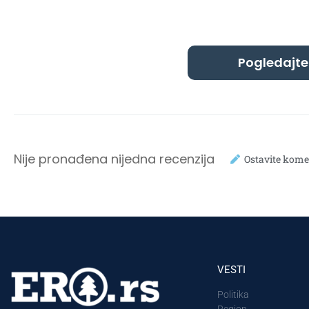
Pogledajte
Nije pronađena nijedna recenzija
Ostavite kome
VESTI
Politika