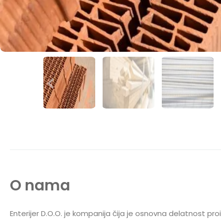
O nama
Enterijer D.O.O. je kompanija čija je osnovna delatnost pr