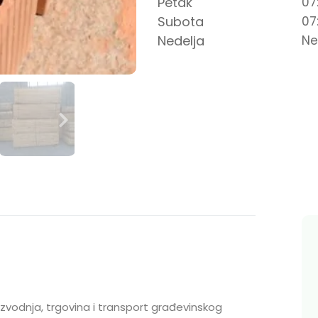
Petak
07
Subota
07
Nedelja
Ne
oizvodnja, trgovina i transport građevinskog