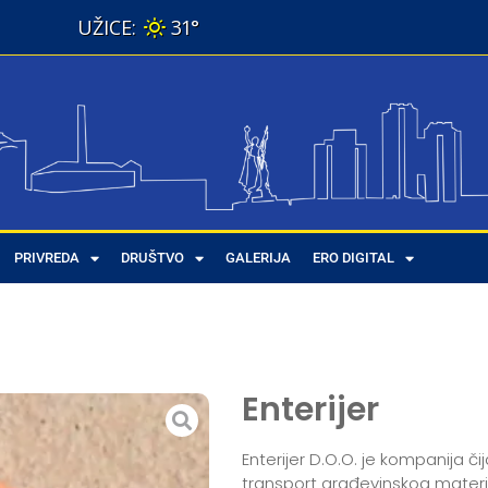
31°
PRIVREDA
DRUŠTVO
GALERIJA
ERO DIGITAL
Enterijer
Enterijer D.O.O. je kompanija č
transport građevinskog mater