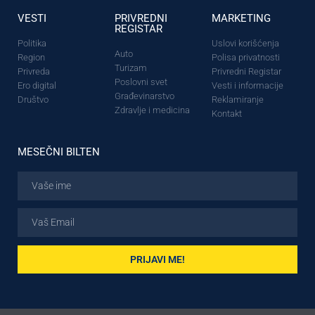
VESTI
PRIVREDNI
MARKETING
REGISTAR
Politika
Uslovi korišćenja
Auto
Region
Polisa privatnosti
Turizam
Privreda
Privredni Registar
Poslovni svet
Ero digital
Vesti i informacije
Građevinarstvo
Društvo
Reklamiranje
Zdravlje i medicina
Kontakt
MESEČNI BILTEN
PRIJAVI ME!