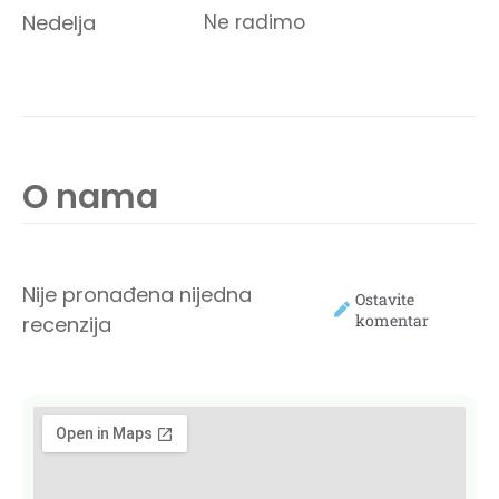
Nedelja
Ne radimo
O nama
Nije pronađena nijedna
Ostavite
komentar
recenzija