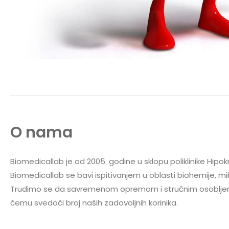
O nama
Biomedicallab je od 2005. godine u sklopu poliklinike Hipok
Biomedicallab se bavi ispitivanjem u oblasti biohemije, mik
Trudimo se da savremenom opremom i stručnim osobljem 
čemu svedoči broj naših zadovoljnih korinika.