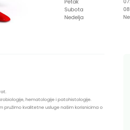
Petak
07
Subota
08
Nedelja
Ne
rat.
robiologije, hematologije i patohistologije.
pružimo kvalitetne usluge našim korisnicima o