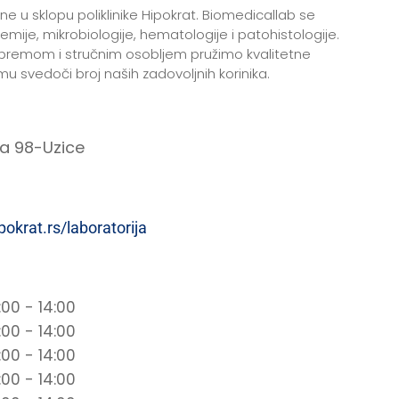
e u sklopu poliklinike Hipokrat. Biomedicallab se
emije, mikrobiologije, hematologije i patohistologije.
remom i stručnim osobljem pružimo kvalitetne
u svedoči broj naših zadovoljnih korinika.
ca 98-Uzice
ipokrat.rs/laboratorija
:00 - 14:00
:00 - 14:00
:00 - 14:00
:00 - 14:00