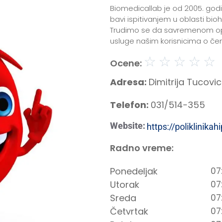
Biomedicallab je od 2005. godin
bavi ispitivanjem u oblasti bioh
Trudimo se da savremenom op
usluge našim korisnicima o čem
☆
☆
☆
☆
☆
Ocene:
Adresa:
Dimitrija Tucovi
Telefon:
031/514-355
Website:
https://poliklinikah
Radno vreme:
Ponedeljak
07
Utorak
07
Sreda
07
Četvrtak
07