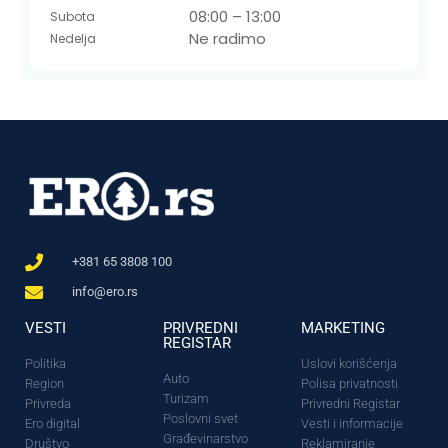
08:00 – 13:00
Subota
Ne radimo
Nedelja
+381 65 3808 100
info@ero.rs
VESTI
PRIVREDNI
MARKETING
REGISTAR
Politika
Uslovi korišćenja
Auto
Region
Polisa privatnosti
Turizam
Privreda
Privredni Registar
Poslovni svet
Ero digital
Vesti i informacije
Građevinarstvo
Društvo
Reklamiranje