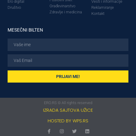
Ero digital
Vesti i informacije
Građevinarstvo
Društvo
Reklamiranje
Zdravlje i medicina
Kontakt
MESEČNI BILTEN
PRIJAVI ME!
ERO.RS © All rights reserved
IZRADA SAJTOVA UŽICE
HOSTED BY WPS.RS