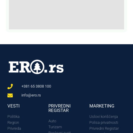
+381 65 3808 100
info@ero.rs
VESTI
PRIVREDNI
MARKETING
REGISTAR
Politika
Uslovi korišćenja
Auto
Region
Polisa privatnosti
Turizam
Privreda
Privredni Registar
Poslovni svet