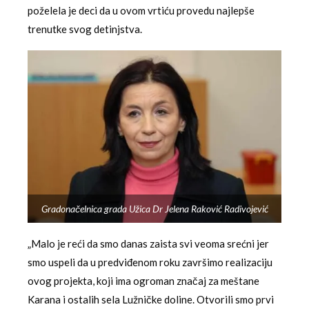
poželela je deci da u ovom vrtiću provedu najlepše
trenutke svog detinjstva.
Gradonačelnica grada Užica Dr Jelena Raković Radivojević
„Malo je reći da smo danas zaista svi veoma srećni jer
smo uspeli da u predviđenom roku završimo realizaciju
ovog projekta, koji ima ogroman značaj za meštane
Karana i ostalih sela Lužničke doline. Otvorili smo prvi