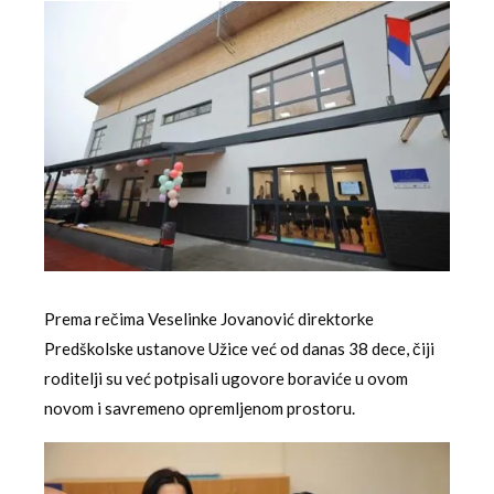
Prema rečima Veselinke Jovanović direktorke
Predškolske ustanove Užice već od danas 38 dece, čiji
roditelji su već potpisali ugovore boraviće u ovom
novom i savremeno opremljenom prostoru.