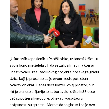
„U ime svih zaposlenih u Predškolskoj ustanovi Užice i u
svoje lično ime želela bih da se zahvalim svima koji su
učestvovali u realizaciji ovog projekta, pre svega gradu
Užicu koji je procenio da je ovom mestu potreban
ovakav objekat. Danas deca ulaze u ovaj prostor, njih
46 je trenuto prijavljeno za boravak, roditelji 38 dece
već su potpisali ugovore, objekat i vaspitači u
potpunosti su spremni. Moram da naglasim i da je ovo