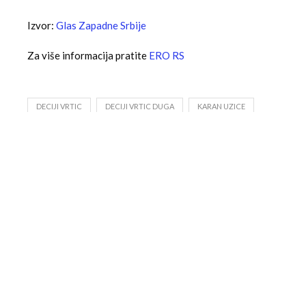
Izvor:
Glas Zapadne Srbije
Za više informacija pratite
ERO RS
DECIJI VRTIC
DECIJI VRTIC DUGA
KARAN UZICE
SEOSKI VRTIC KARAN
0
VELIMIR POPOVIC