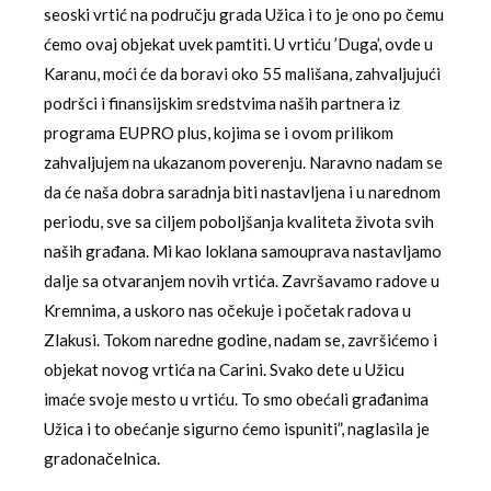
seoski vrtić na području grada Užica i to je ono po čemu
ćemo ovaj objekat uvek pamtiti. U vrtiću ’Duga’, ovde u
Karanu, moći će da boravi oko 55 mališana, zahvaljujući
podršci i finansijskim sredstvima naših partnera iz
programa EUPRO plus, kojima se i ovom prilikom
zahvaljujem na ukazanom poverenju. Naravno nadam se
da će naša dobra saradnja biti nastavljena i u narednom
periodu, sve sa ciljem poboljšanja kvaliteta života svih
naših građana. Mi kao loklana samouprava nastavljamo
dalje sa otvaranjem novih vrtića. Završavamo radove u
Kremnima, a uskoro nas očekuje i početak radova u
Zlakusi. Tokom naredne godine, nadam se, završićemo i
objekat novog vrtića na Carini. Svako dete u Užicu
imaće svoje mesto u vrtiću. To smo obećali građanima
Užica i to obećanje sigurno ćemo ispuniti”, naglasila je
gradonačelnica.