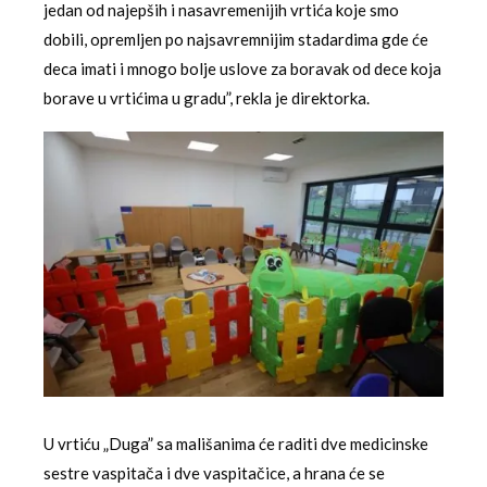
jedan od najepših i nasavremenijih vrtića koje smo
dobili, opremljen po najsavremnijim stadardima gde će
deca imati i mnogo bolje uslove za boravak od dece koja
borave u vrtićima u gradu”, rekla je direktorka.
U vrtiću „Duga” sa mališanima će raditi dve medicinske
sestre vaspitača i dve vaspitačice, a hrana će se