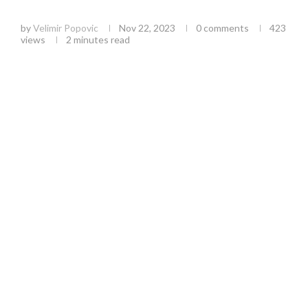
Užica
by
Velimir Popovic
Nov 22, 2023
0 comments
423
views
2 minutes read