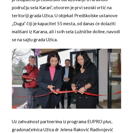
području sela Karan”, otvoren je prvi seoski vrtić na
teritoriji grada Užica. U objekat Predškolske ustanove
„Duga” čiji je kapacitet 55 mesta, od danas će dolaziti
mališani iz Karana, ali i svih sela Lužničke doline, navodi
se na sajtu grada Užica.
Uz zahvalnost partnerima iz programa EUPRO plus,
gradonačelnica Užica dr Jelena Raković Radivojević