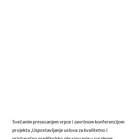
Svečanim presecanjem vrpce i završnom konferencijom
projekta „Uspostavljanje uslova za kvalitetno i
pristupačno predškolsko obrazovanje u ruralnom