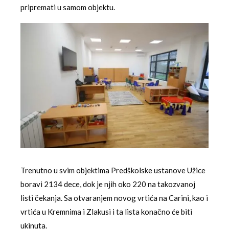
pripremati u samom objektu.
Trenutno u svim objektima Predškolske ustanove Užice
boravi 2134 dece, dok je njih oko 220 na takozvanoj
listi čekanja. Sa otvaranjem novog vrtića na Carini, kao i
vrtića u Kremnima i Zlakusi i ta lista konačno će biti
ukinuta.