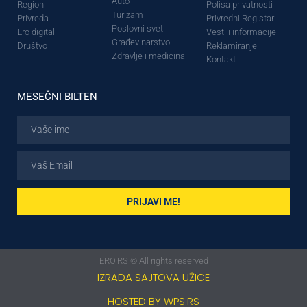
Auto
Region
Polisa privatnosti
Turizam
Privreda
Privredni Registar
Poslovni svet
Ero digital
Vesti i informacije
Građevinarstvo
Društvo
Reklamiranje
Zdravlje i medicina
Kontakt
MESEČNI BILTEN
PRIJAVI ME!
ERO.RS © All rights reserved
IZRADA SAJTOVA UŽICE
HOSTED BY WPS.RS