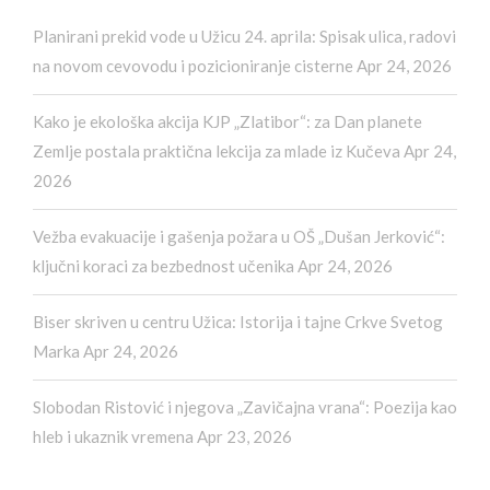
Planirani prekid vode u Užicu 24. aprila: Spisak ulica, radovi
na novom cevovodu i pozicioniranje cisterne
Apr 24, 2026
Kako je ekološka akcija KJP „Zlatibor“: za Dan planete
Zemlje postala praktična lekcija za mlade iz Kučeva
Apr 24,
2026
Vežba evakuacije i gašenja požara u OŠ „Dušan Jerković“:
ključni koraci za bezbednost učenika
Apr 24, 2026
Biser skriven u centru Užica: Istorija i tajne Crkve Svetog
Marka
Apr 24, 2026
Slobodan Ristović i njegova „Zavičajna vrana“: Poezija kao
hleb i ukaznik vremena
Apr 23, 2026