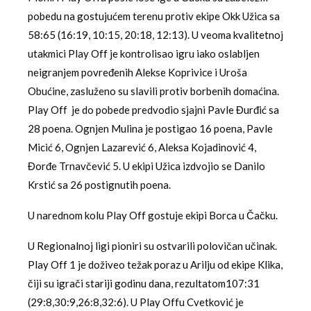
pobedu na gostujućem terenu protiv ekipe Okk Užica sa
58:65 (16:19, 10:15, 20:18, 12:13). U veoma kvalitetnoj
utakmici Play Off je kontrolisao igru iako oslabljen
neigranjem povređenih Alekse Koprivice i Uroša
Obućine, zasluženo su slavili protiv borbenih domaćina.
Play Off je do pobede predvodio sjajni Pavle Đurđić sa
28 poena. Ognjen Mulina je postigao 16 poena, Pavle
Micić 6, Ognjen Lazarević 6, Aleksa Kojadinović 4,
Đorđe Trnavčević 5. U ekipi Užica izdvojio se Danilo
Krstić sa 26 postignutih poena.
U narednom kolu Play Off gostuje ekipi Borca u Čačku.
U Regionalnoj ligi pioniri su ostvarili polovičan učinak.
Play Off 1 je doživeo težak poraz u Arilju od ekipe Klika,
čiji su igrači stariji godinu dana, rezultatom107:31
(29:8,30:9,26:8,32:6). U Play Offu Cvetković je