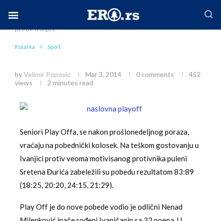
Home
Sport
Košarka
Seniori Play Offa slavili
protiv Ivanjice
Facebook-f
Instagram
Twitter
Linkedin
Envelope
Košarka
Sport
Seniori Play Offa slavili protiv Ivanjice
by
Velimir Popovic
Mar 3, 2014
0 comments
452
views
2 minutes read
Seniori Play Offa, se nakon prošlonedeljnog poraza,
vraćaju na pobednički kolosek. Na teškom gostovanju u
Ivanjici protiv veoma motivisanog protivnika puleni
Sretena Đurića zabeležili su pobedu rezultatom 83:89
(18:25, 20:20, 24:15, 21:29).
Play Off je do nove pobede vodio je odlični Nenad
Milenković inače rođeni Ivanjčanin sa 32 poena. U