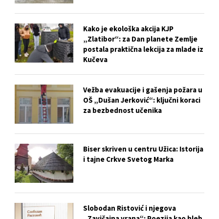
Kako je ekološka akcija KJP
„Zlatibor“: za Dan planete Zemlje
postala praktična lekcija za mlade iz
Kučeva
Vežba evakuacije i gašenja požara u
OŠ „Dušan Jerković“: ključni koraci
za bezbednost učenika
Biser skriven u centru Užica: Istorija
i tajne Crkve Svetog Marka
Slobodan Ristović i njegova
„Zavičajna vrana“: Poezija kao hleb