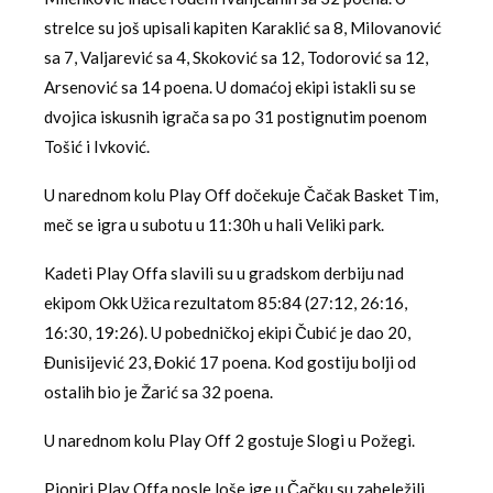
strelce su još upisali kapiten Karaklić sa 8, Milovanović
sa 7, Valjarević sa 4, Skoković sa 12, Todorović sa 12,
Arsenović sa 14 poena. U domaćoj ekipi istakli su se
dvojica iskusnih igrača sa po 31 postignutim poenom
Tošić i Ivković.
U narednom kolu Play Off dočekuje Čačak Basket Tim,
meč se igra u subotu u 11:30h u hali Veliki park.
Kadeti Play Offa slavili su u gradskom derbiju nad
ekipom Okk Užica rezultatom 85:84 (27:12, 26:16,
16:30, 19:26). U pobedničkoj ekipi Čubić je dao 20,
Đunisijević 23, Đokić 17 poena. Kod gostiju bolji od
ostalih bio je Žarić sa 32 poena.
U narednom kolu Play Off 2 gostuje Slogi u Požegi.
Pioniri Play Offa posle loše ige u Čačku su zabeležili