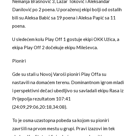
Nemanja Brašnović 3, Lazar Toković i Aleksandar
Danilović po 2 poena. U poraženoj ekipi bolji od ostalih
bili su Aleksa Babić sa 19 poena i Aleksa Papić sa 11
poena.
U sledećem kolu Play Off 1 gostuje ekipi OKK Užica, a
ekipa Play Off 2 dočekuje ekipu Mileševca.
Pioniri
Gde su stali u Novoj Varoši pioniri Play Offa su
nastavili na domaćem terenu. Dominantnom igrom mladi
i perspektivni dečaci ubedljivo su savladali ekipu Rasa iz
Prijepolja rezultatom 107:41
(24:09,29:06,20:18,34:08).
To je osma uzastopna pobeda sa kojom su pioniri
završili na prvom mestu u grupi. Pravi izazovi im tek