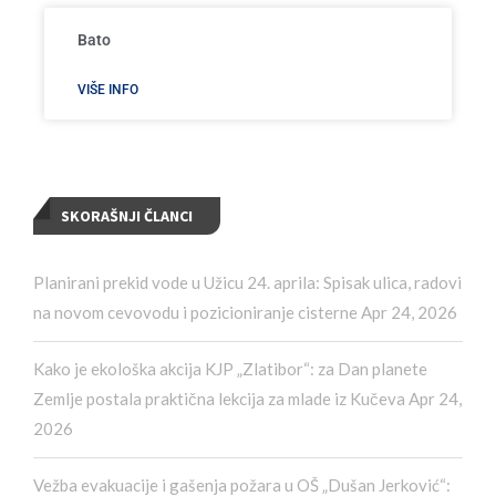
Bato
VIŠE INFO
SKORAŠNJI ČLANCI
Planirani prekid vode u Užicu 24. aprila: Spisak ulica, radovi
na novom cevovodu i pozicioniranje cisterne
Apr 24, 2026
Kako je ekološka akcija KJP „Zlatibor“: za Dan planete
Zemlje postala praktična lekcija za mlade iz Kučeva
Apr 24,
2026
Vežba evakuacije i gašenja požara u OŠ „Dušan Jerković“: