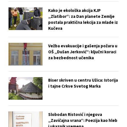
Kako je ekološka akcija KJP
„Zlatibor“: za Dan planete Zemlje
postala praktična lekcija za mlade iz
Kučeva
Vežba evakuacije i gašenja požara u
OŠ „Dušan Jerković“: ključni koraci
za bezbednost učenika
Biser skriven u centru Užica: Istorija
i tajne Crkve Svetog Marka
Slobodan Ristović i njegova
„Zavičajna vrana“: Poezija kao hleb
i ukaznik vremena