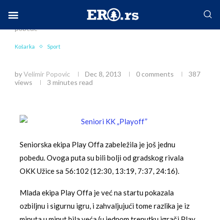
Home
Sport
Košarka
Seniori Play Offa nižu
pobede
Facebook-f
Instagram
Twitter
Linkedin
Envelope
Košarka
Sport
Seniori Play Offa nižu pobede
by
Velimir Popovic
Dec 8, 2013
0 comments
387
views
3 minutes read
Seniorska ekipa Play Offa zabeležila je još jednu
pobedu. Ovoga puta su bili bolji od gradskog rivala
OKK Užice sa 56:102 (12:30, 13:19, 7:37, 24:16).
Mlada ekipa Play Offa je već na startu pokazala
ozbiljnu i sigurnu igru, i zahvaljujući tome razlika je iz
minuta u minut bila veća (u jednom trenutku igrači Play