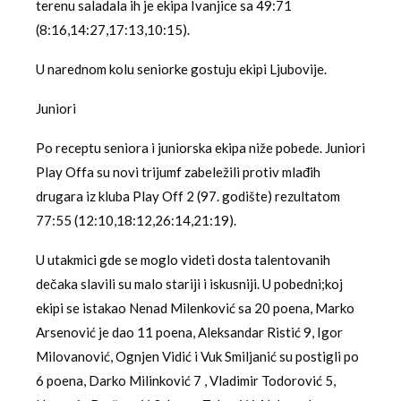
terenu saladala ih je ekipa Ivanjice sa 49:71
(8:16,14:27,17:13,10:15).
U narednom kolu seniorke gostuju ekipi Ljubovije.
Juniori
Po receptu seniora i juniorska ekipa niže pobede. Juniori
Play Offa su novi trijumf zabeležili protiv mlađih
drugara iz kluba Play Off 2 (97. godište) rezultatom
77:55 (12:10,18:12,26:14,21:19).
U utakmici gde se moglo videti dosta talentovanih
dečaka slavili su malo stariji i iskusniji. U pobedni;koj
ekipi se istakao Nenad Milenković sa 20 poena, Marko
Arsenović je dao 11 poena, Aleksandar Ristić 9, Igor
Milovanović, Ognjen Vidić i Vuk Smiljanić su postigli po
6 poena, Darko Milinković 7 , Vladimir Todorović 5,