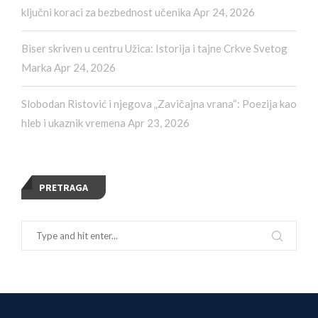
ključni koraci za bezbednost učenika
Apr 24, 2026
Biser skriven u centru Užica: Istorija i tajne Crkve Svetog
Marka
Apr 24, 2026
Slobodan Ristović i njegova „Zavičajna vrana“: Poezija kao
hleb i ukaznik vremena
Apr 23, 2026
PRETRAGA