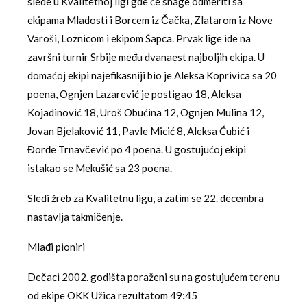
slede u Kvalitetnoj ligi gde će snage odmeriti sa
ekipama Mladosti i Borcem iz Čačka, Zlatarom iz Nove
Varoši, Loznicom i ekipom Šapca. Prvak lige ide na
završni turnir Srbije među dvanaest najboljih ekipa. U
domaćoj ekipi najefikasniji bio je Aleksa Koprivica sa 20
poena, Ognjen Lazarević je postigao 18, Aleksa
Kojadinović 18, Uroš Obućina 12, Ognjen Mulina 12,
Jovan Bjelaković 11, Pavle Micić 8, Aleksa Ćubić i
Đorđe Trnavčević po 4 poena. U gostujućoj ekipi
istakao se Mekušić sa 23 poena.
Sledi žreb za Kvalitetnu ligu, a zatim se 22. decembra
nastavlja takmičenje.
Mlađi pioniri
Dečaci 2002. godišta poraženi su na gostujućem terenu
od ekipe OKK Užica rezultatom 49:45