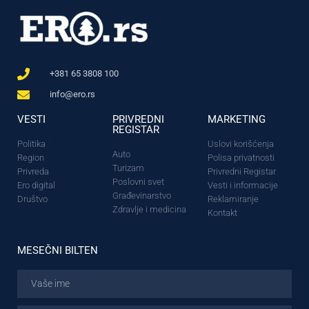
+381 65 3808 100
info@ero.rs
VESTI
PRIVREDNI
MARKETING
REGISTAR
Politika
Uslovi korišćenja
Auto
Region
Polisa privatnosti
Turizam
Privreda
Privredni Registar
Poslovni svet
Ero digital
Vesti i informacije
Građevinarstvo
Društvo
Reklamiranje
Zdravlje i medicina
Kontakt
MESEČNI BILTEN