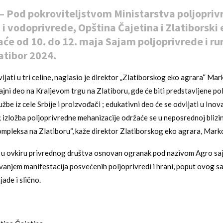
 Pod pokroviteljstvom Ministarstva poljopriv
i vodoprivrede, Opština Čajetina i Zlatiborski 
će od 10. do 12. maja Sajam poljoprivrede i ru
atibor 2024.
ijati u tri celine, naglasio je direktor „Zlatiborskog eko agrara“ Ma
jni deo na Kraljevom trgu na Zlatiboru, gde će biti predstavljene po
be iz cele Srbije i proizvođači ; edukativni deo će se odvijati u Ino
; izložba poljoprivredne mehanizacije održaće se u neposrednoj blizin
mpleksa na Zlatiboru“, kaže direktor Zlatiborskog eko agrara, Mark
 u ovkiru privrednog društva osnovan ogranak pod nazivom Agro saja
vanjem manifestacija posvećenih poljoprivredi i hrani, poput ovog sa
jade i slično.