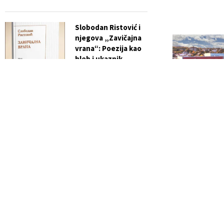
Slobodan Ristović i
njegova „Zavičajna
vrana“: Poezija kao
hleb i ukaznik
vremena
RGZ: Skoro 2,3 
za upis be
Feb 9