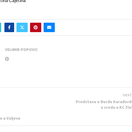
ština Čajetina
VELIMIR POPOVIC
next
Predstava o Đorđu Karađorđ
u sredu u KC Zla
 u Valjevu