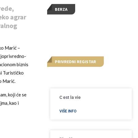
rede,
BERZA
eko agrar
ralnog
rko Marić –
ljoprivredno-
PRIVREDNI REGISTAR
vacionom biznis
i Turističko
o Marić.
m, koji će se
C est la vie
jma, kao i
VIŠE INFO