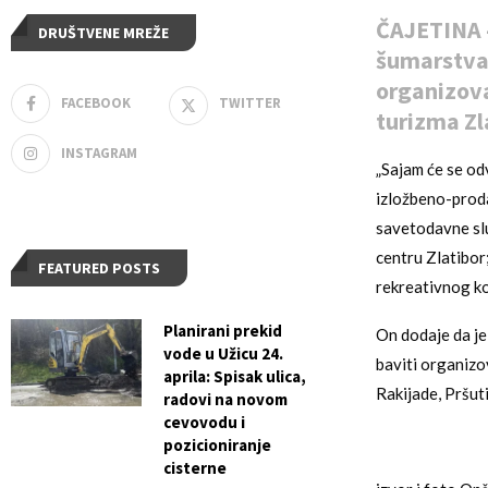
ČAJETINA –
DRUŠTVENE MREŽE
šumarstva 
organizova
FACEBOOK
TWITTER
turizma Zl
INSTAGRAM
„Sajam će se odv
izložbeno-proda
savetodavne služ
centru Zlatibor
FEATURED POSTS
rekreativnog ko
Planirani prekid
On dodaje da je
vode u Užicu 24.
baviti organizo
aprila: Spisak ulica,
Rakijade, Pršuti
radovi na novom
cevovodu i
pozicioniranje
cisterne