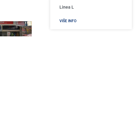
Linea L
VIŠE INFO
Crkva Svetog Marka
VIŠE INFO
ciza u Srbiji od
ruara:...
, 2026
SKORAŠNJI ČLANCI
Planirani prekid vode u Užicu 24. aprila:
Spisak ulica, radovi na novom cevovodu i
pozicioniranje cisterne
Apr 24, 2026