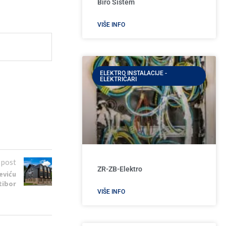
Biro Sistem
VIŠE INFO
ELEKTRO INSTALACIJE -
ELEKTRIČARI
 post
ZR-ZB-Elektro
eviću
tibor
VIŠE INFO