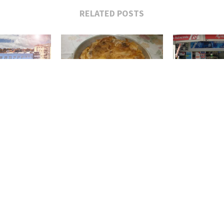
RELATED POSTS
miliona prijava
Gibanica Gužvara: Recept za
Novi iznosi ak
spravnih...
Savršenu Domaću Gibanicu
15. feb
, 2026
Feb 9, 2026
Feb 9