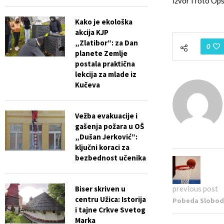
izvor i foto Op
Kako je ekološka
akcija KJP
„Zlatibor“: za Dan
0
planete Zemlje
postala praktična
lekcija za mlade iz
Kučeva
Vežba evakuacije i
gašenja požara u OŠ
„Dušan Jerković“:
ključni koraci za
bezbednost učenika
Biser skriven u
previous post
centru Užica: Istorija
Pobeda Slobode
i tajne Crkve Svetog
Marka