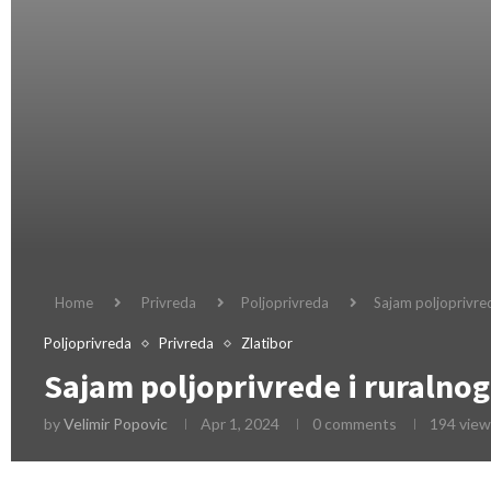
Home
Privreda
Poljoprivreda
Sajam poljoprivred
Poljoprivreda
Privreda
Zlatibor
Sajam poljoprivrede i ruralnog
by
Velimir Popovic
Apr 1, 2024
0 comments
194
view