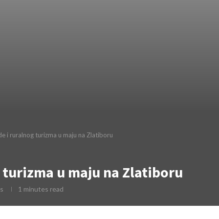
e i ruralnog turizma u maju na Zlatiboru
 turizma u maju na Zlatiboru
s
1 minutes read