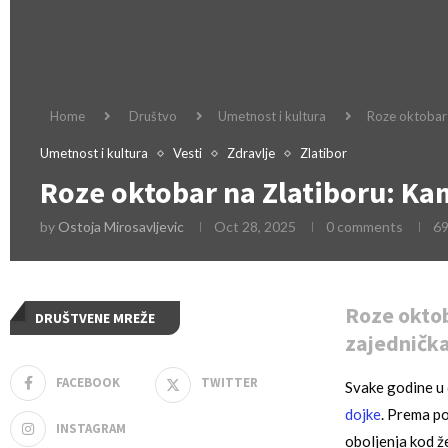
Home
Društvo
Umetnost i kultura
Roze oktobar 
Umetnost i kultura
Vesti
Zdravlje
Zlatibor
Roze oktobar na Zlatiboru: Ka
by
Ostoja Mirosavljevic
Oct 28, 2025
0 comments
6
Roze oktob
DRUŠTVENE MREŽE
zajedničk
FACEBOOK
TWITTER
Svake godine u 
dojke
. Prema po
INSTAGRAM
oboljenja kod ž