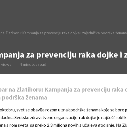
na Zlatiboru: Kampanja za prevenciju raka dojke i zajednička podrška ženam
mpanja za prevenciju raka dojke i
9
views
4 minutes read
ar na Zlatiboru: Kampanja za prevenciju raka d
a podrška ženama
oktobru, svet se obavija rozom u znak podrške ženama koje se bore 
dacima Svetske zdravstvene organizacije, rak dojke je najčešći oblik
ena širom sveta, sa preko 2,3 miliona novih slučajeva godišnje. Na Zl