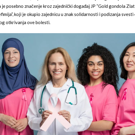
 je posebno značenje kroz zajednički događaj JP “Gold gondola Zlati
imija”, koji je okupio zajednicu u znak solidarnosti i podizanja svesti
og otkrivanja ove bolesti.