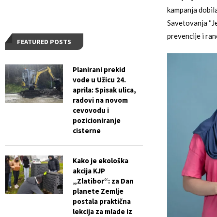
kampanja dobila
Savetovanja “Jef
prevencije i ran
FEATURED POSTS
Planirani prekid
vode u Užicu 24.
aprila: Spisak ulica,
radovi na novom
cevovodu i
pozicioniranje
cisterne
Kako je ekološka
akcija KJP
„Zlatibor“: za Dan
planete Zemlje
postala praktična
lekcija za mlade iz