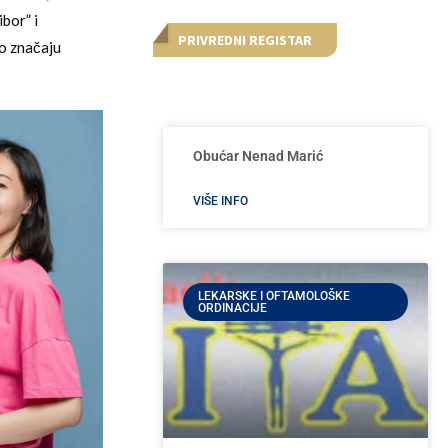
bor” i
PRIVREDNI REGISTAR
 o značaju
Obućar Nenad Marić
VIŠE INFO
LEKARSKE I OFTAMOLOŠKE
ORDINACIJE