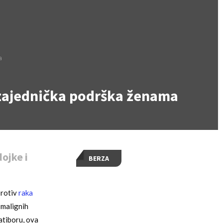
a
 zajednička podrška ženama
ojke i
BERZA
protiv
raka
 malignih
atiboru, ova