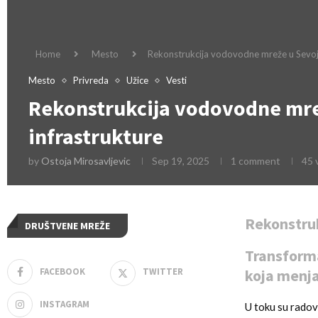
Home
Mesto
Rekonstrukcija vodovodne mreže u Sevojn
Mesto
Privreda
Užice
Vesti
Rekonstrukcija vodovodne mre
infrastrukture
by
Ostoja Mirosavljevic
Sep 19, 2025
1 comment
45
Rekonstru
DRUŠTVENE MREŽE
Transforma
FACEBOOK
TWITTER
koja menja
INSTAGRAM
U toku su radov