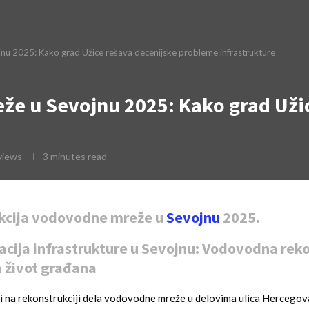
u 2025: Kako grad Užice rešava decenijske probleme infrastrukture
že u Sevojnu 2025: Kako grad Uži
views
3 minutes read
kcija vodovodne mreže u
Sevojnu
2025.
cija infrastrukture u Sevojnu: Vodovodna reko
 život građana
i na rekonstrukciji dela vodovodne mreže u delovima ulica Hercegov