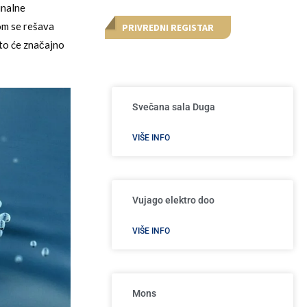
unalne
om se rešava
PRIVREDNI REGISTAR
to će značajno
Svečana sala Duga
VIŠE INFO
Vujago elektro doo
VIŠE INFO
Mons