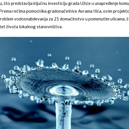
u, što predstavlja ključnu investiciju grada Užice u unapređenje kom
 Prema rečima pomoćnika gradonačelnice Avrama Ilića, ovim projekt
 problem vodosnabdevanja za 21 domaćinstvo u pomenutim ulicama, š
itet života lokalnog stanovništva.