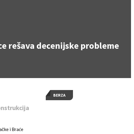
ce rešava decenijske probleme
BERZA
nstrukcija
ačke i Braće