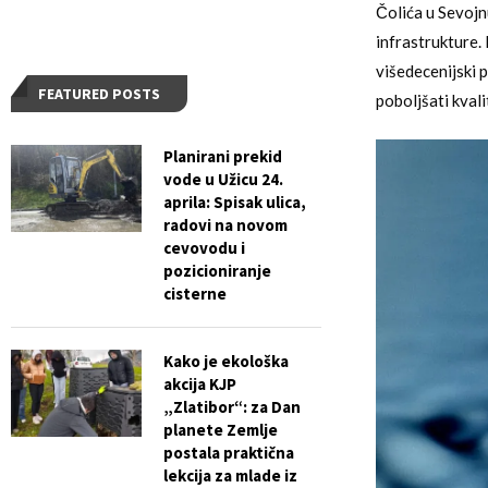
Čolića u Sevojn
infrastrukture.
višedecenijski
FEATURED POSTS
poboljšati kval
Planirani prekid
vode u Užicu 24.
aprila: Spisak ulica,
radovi na novom
cevovodu i
pozicioniranje
cisterne
Kako je ekološka
akcija KJP
„Zlatibor“: za Dan
planete Zemlje
postala praktična
lekcija za mlade iz