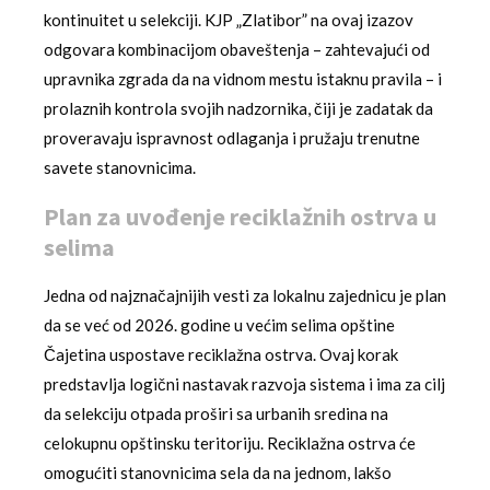
kontinuitet u selekciji. KJP „Zlatibor” na ovaj izazov
odgovara kombinacijom obaveštenja – zahtevajući od
upravnika zgrada da na vidnom mestu istaknu pravila – i
prolaznih kontrola svojih nadzornika, čiji je zadatak da
proveravaju ispravnost odlaganja i pružaju trenutne
savete stanovnicima.
Plan za uvođenje reciklažnih ostrva u
selima
Jedna od najznačajnijih vesti za lokalnu zajednicu je plan
da se već od 2026. godine u većim selima opštine
Čajetina uspostave reciklažna ostrva. Ovaj korak
predstavlja logični nastavak razvoja sistema i ima za cilj
da selekciju otpada proširi sa urbanih sredina na
celokupnu opštinsku teritoriju. Reciklažna ostrva će
omogućiti stanovnicima sela da na jednom, lakšo