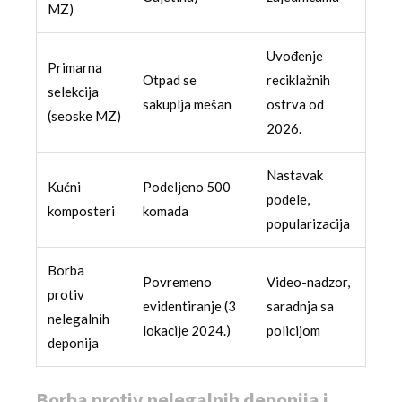
MZ)
Uvođenje
Primarna
Otpad se
reciklažnih
selekcija
sakuplja mešan
ostrva od
(seoske MZ)
2026.
Nastavak
Kućni
Podeljeno 500
podele,
komposteri
komada
popularizacija
Borba
Povremeno
Video-nadzor,
protiv
evidentiranje (3
saradnja sa
nelegalnih
lokacije 2024.)
policijom
deponija
Borba protiv nelegalnih deponija i