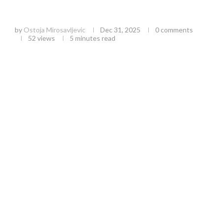
Čajetina od 2026. godine: Potpuni pregled
sistema upravljanja otpadom na Zlatiboru
by
Ostoja Mirosavljevic
Dec 31, 2025
0 comments
52
views
5 minutes read