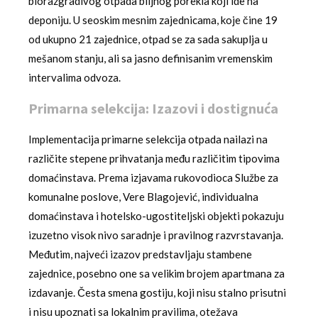
biorazgradivog otpada biljnog porekla koji ide na
deponiju. U seoskim mesnim zajednicama, koje čine 19
od ukupno 21 zajednice, otpad se za sada sakuplja u
mešanom stanju, ali sa jasno definisanim vremenskim
intervalima odvoza.
Primarna selekcija: Izazovi i dostignuća
Implementacija primarne selekcija otpada nailazi na
različite stepene prihvatanja među različitim tipovima
domaćinstava. Prema izjavama rukovodioca Službe za
komunalne poslove, Vere Blagojević, individualna
domaćinstava i hotelsko-ugostiteljski objekti pokazuju
izuzetno visok nivo saradnje i pravilnog razvrstavanja.
Međutim, najveći izazov predstavljaju stambene
zajednice, posebno one sa velikim brojem apartmana za
izdavanje. Česta smena gostiju, koji nisu stalno prisutni
i nisu upoznati sa lokalnim pravilima, otežava