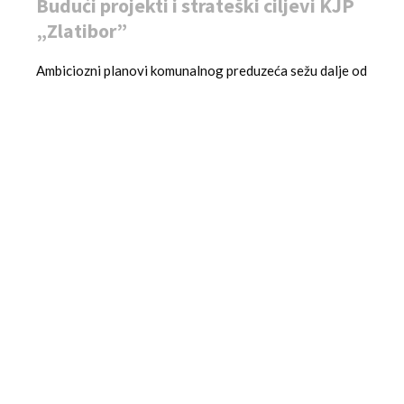
Budući projekti i strateški ciljevi KJP
„Zlatibor”
Ambiciozni planovi komunalnog preduzeća sežu dalje od
uvođenja reciklažnih ostrva. Osnovni strateški cilj je da
se sistem upravljanja komunalnim otpadom u potpunosti
„zaokruži”. To podrazumeva niz međusobno povezanih
projekata. Prioritet je sanacija nesanitarne deponije
Bregovi, što predstavlja rešavanje istorijskog
ekološkog opterećenja. Paralelno sa tim, plan je
puštanje u pun rad reciklažnog dvorišta sa pretovarnom
stanicom na
Zlatiboru
, što će olakšati logistiku i
tretiranje sakupljenog reciklabilnog materijala.
Dugoročno, izgradnja centra za sekundarnu selekciju
otpada je ključna kako bi se što veća količina otpada
preusmerila sa deponije ka reciklaži, minimizirajući uticaj
na životnu sredinu i maksimizirajući iskorišćenje