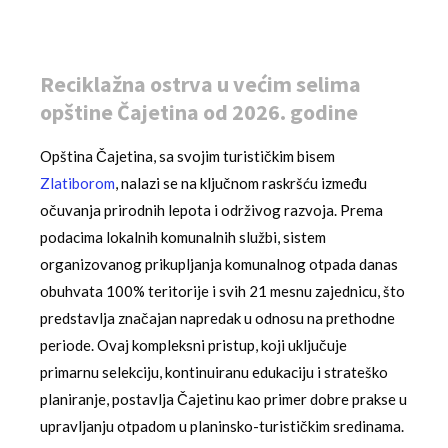
Reciklažna ostrva u većim selima
opštine Čajetina od 2026. godine
Opština Čajetina, sa svojim turističkim bisem
Zlatiborom
, nalazi se na ključnom raskršću između
očuvanja prirodnih lepota i održivog razvoja. Prema
podacima lokalnih komunalnih službi, sistem
organizovanog prikupljanja komunalnog otpada danas
obuhvata 100% teritorije i svih 21 mesnu zajednicu, što
predstavlja značajan napredak u odnosu na prethodne
periode. Ovaj kompleksni pristup, koji uključuje
primarnu selekciju, kontinuiranu edukaciju i strateško
planiranje, postavlja Čajetinu kao primer dobre prakse u
upravljanju otpadom u planinsko-turističkim sredinama.