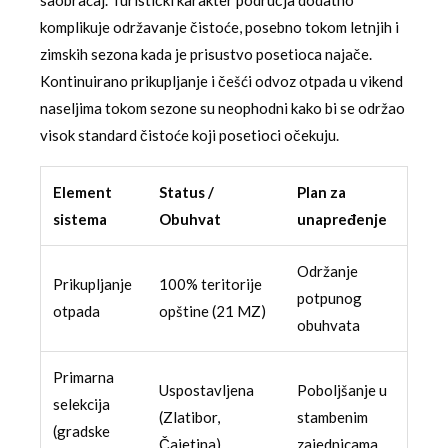
saobraćaj. Turistički karakter područja dodatno
komplikuje održavanje čistoće, posebno tokom letnjih i
zimskih sezona kada je prisustvo posetioca najače.
Kontinuirano prikupljanje i češći odvoz otpada u vikend
naseljima tokom sezone su neophodni kako bi se održao
visok standard čistoće koji posetioci očekuju.
Element
Status /
Plan za
sistema
Obuhvat
unapređenje
Održanje
Prikupljanje
100% teritorije
potpunog
otpada
opštine (21 MZ)
obuhvata
Primarna
Uspostavljena
Poboljšanje u
selekcija
(Zlatibor,
stambenim
(gradske
Čajetina)
zajednicama