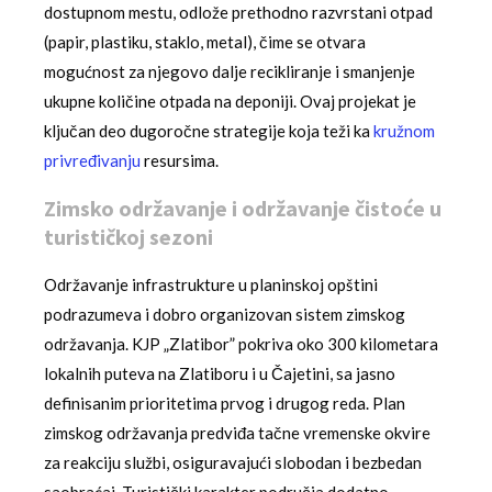
dostupnom mestu, odlože prethodno razvrstani otpad
(papir, plastiku, staklo, metal), čime se otvara
mogućnost za njegovo dalje recikliranje i smanjenje
ukupne količine otpada na deponiji. Ovaj projekat je
ključan deo dugoročne strategije koja teži ka
kružnom
privređivanju
resursima.
Zimsko održavanje i održavanje čistoće u
turističkoj sezoni
Održavanje infrastrukture u planinskoj opštini
podrazumeva i dobro organizovan sistem zimskog
održavanja. KJP „Zlatibor” pokriva oko 300 kilometara
lokalnih puteva na Zlatiboru i u Čajetini, sa jasno
definisanim prioritetima prvog i drugog reda. Plan
zimskog održavanja predviđa tačne vremenske okvire
za reakciju službi, osiguravajući slobodan i bezbedan