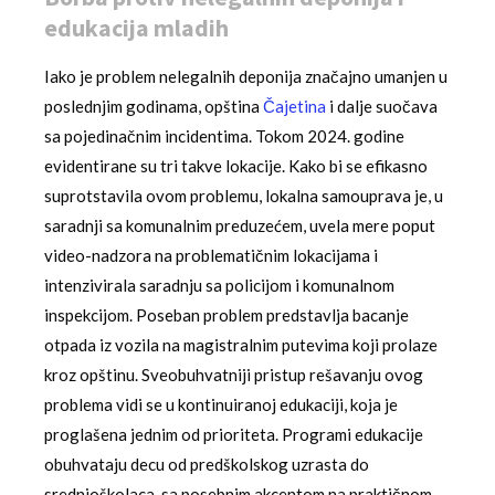
edukacija mladih
Iako je problem nelegalnih deponija značajno umanjen u
poslednjim godinama, opština
Čajetina
i dalje suočava
sa pojedinačnim incidentima. Tokom 2024. godine
evidentirane su tri takve lokacije. Kako bi se efikasno
suprotstavila ovom problemu, lokalna samouprava je, u
saradnji sa komunalnim preduzećem, uvela mere poput
video-nadzora na problematičnim lokacijama i
intenzivirala saradnju sa policijom i komunalnom
inspekcijom. Poseban problem predstavlja bacanje
otpada iz vozila na magistralnim putevima koji prolaze
kroz opštinu. Sveobuhvatniji pristup rešavanju ovog
problema vidi se u kontinuiranoj edukaciji, koja je
proglašena jednim od prioriteta. Programi edukacije
obuhvataju decu od predškolskog uzrasta do
srednjoškolaca, sa posebnim akcentom na praktičnom