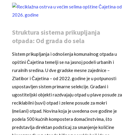
Struktura sistema prikupljanja
otpada: Od grada do sela
Sistem prikupljanja i odnošenja komunalnog otpada u
opštini Čajetina temelji se na jasnoj podeli urbanih i
ruralnih sredina. U dve gradske mesne zajednice –
Zlatibor i Čajetina – od 2022. godine je u potpunosti
uspostavljen sistem primarne selekcije. Građani i
ugostiteljski objekti razdvajaju otpad u plave posude za
reciklabilni (suvi) otpad i zelene posude za mokri
(mešani) otpad. Novina koja je uvedena ove godine je
podela 500 kućnih kompostera domaćinstvima, što
predstavlja direktan podsticaj za smanjenje količine