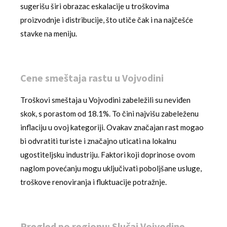
sugerišu širi obrazac eskalacije u troškovima
proizvodnje i distribucije, što utiče čak i na najčešće
stavke na meniju.
Cene smeštaja rastu u Vojvodini
Troškovi smeštaja u Vojvodini zabeležili su neviđen
skok, s porastom od 18.1%. To čini najvišu zabeleženu
inflaciju u ovoj kategoriji. Ovakav značajan rast mogao
bi odvratiti turiste i značajno uticati na lokalnu
ugostiteljsku industriju. Faktori koji doprinose ovom
naglom povećanju mogu uključivati poboljšane usluge,
troškove renoviranja i fluktuacije potražnje.
Pregled po regionu: Slučaj Vojvodine