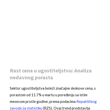
Rast cena u ugostiteljstvu: Analiza
nedavnog porasta
Sektor ugostiteljstva beleži značajne skokove cena, s
porastom od 11.7% u martu u poređenju sa istim
mesecom prošle godine, prema podacima
Republičkog
zavoda za statistiku
(RZS). Ovaj trend predstavlja