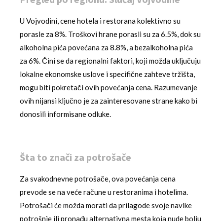
U Vojvodini, cene hotela i restorana kolektivno su
porasle za 8%. Troškovi hrane porasli su za 6.5%, dok su
alkoholna pića povećana za 8.8%, a bezalkoholna pića
za 6%. Čini se da regionalni faktori, koji možda uključuju
lokalne ekonomske uslove i specifične zahteve tržišta,
mogu biti pokretači ovih povećanja cena. Razumevanje
ovih nijansi ključno je za zainteresovane strane kako bi
donosili informisane odluke.
Šta to znači za potrošače
Za svakodnevne potrošače, ova povećanja cena
prevode se na veće račune u restoranima i hotelima.
Potrošači će možda morati da prilagode svoje navike
potrošnje ili pronađu alternativna mesta koja nude bolju