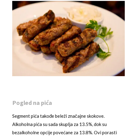
Pogled na pića
Segment pića takođe beleži značajne skokove.
Alkoholna pića su sada skuplja za 13.5%, dok su
bezalkoholne opcije povećane za 13.8%. Ovi porasti