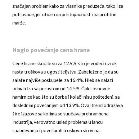
značajan problem kako za vlasnike preduzeća, tako i za
potrošače, jer utiče i na pristupačnost i na profitne
marže.
Naglo povećanje cena hrane
Cene hrane skočile su za 12.9%, što je vodeći uzrok
rasta troškova u ugostiteljstvu. Zabeleženo je da su
salate najviše poskupele, za 16.4%. Hleb se nalazi
odmah iza sa porastom od 14.5%. Čak i osnovne
namirnice kao što su čorbe i kolači nisu pošteđeni, sa
doslednim povećanjem od 13.9%. Ovaj trend odražava
šire izazove sa kojima se suočava prehrambena
industrija, verovatno usled problema u lancu
snabdevanja i povećanih troškova sirovina.