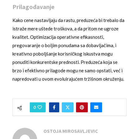
Prilagođavanje
Kako cene nastavljaju da rastu, preduzeća bi trebalo da
istraže mere uštede troškova, a da pritom ne ugroze
kvalitet. Optimizacija operativne efikasnosti,
pregovaranje o boljim ponudama sa dobavljačima, i
kreativno poboljšanje korisničkog iskustva mogu
ponuditi konkurentske prednosti. Preduzeća koja se
brzo i efektivno prilagode mogu ne samo opstati, već i
napredovati u ovom evoluirajućem tržišnom okruženju.
0
OSTOJA MIROSAVLJEVIC