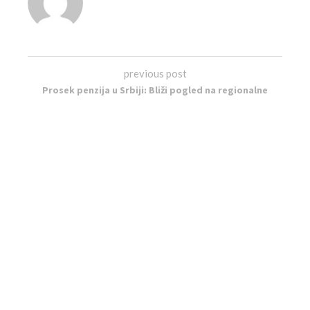
previous post
Prosek penzija u Srbiji: Bliži pogled na regionalne
razlike
next post
Proslava novih početaka: Užički Bebi bum sa deset
novih beba
RELATED POSTS