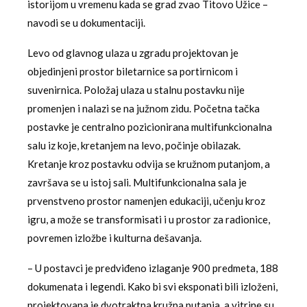
istorijom u vremenu kada se grad zvao Titovo Užice –
navodi se u dokumentaciji.
Levo od glavnog ulaza u zgradu projektovan je
objedinjeni prostor biletarnice sa portirnicom i
suvenirnica. Položaj ulaza u stalnu postavku nije
promenjen i nalazi se na južnom zidu. Početna tačka
postavke je centralno pozicionirana multifunkcionalna
salu iz koje, kretanjem na levo, počinje obilazak.
Kretanje kroz postavku odvija se kružnom putanjom, a
završava se u istoj sali. Multifunkcionalna sala je
prvenstveno prostor namenjen edukaciji, učenju kroz
igru, a može se transformisati i u prostor za radionice,
povremen izložbe i kulturna dešavanja.
– U postavci je predviđeno izlaganje 900 predmeta, 188
dokumenata i legendi. Kako bi svi eksponati bili izloženi,
projektovana je dvotraktna kružna putanja, a vitrine su