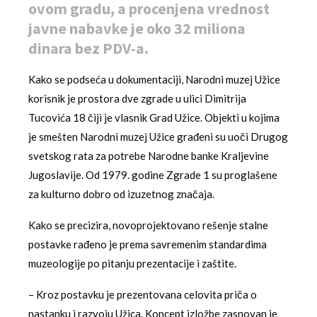
ovom gradu, a procenjena vrednost
javne nabavke je oko 32 miliona
dinara bez PDV-a.
Kako se podseća u dokumentaciji, Narodni muzej Užice
korisnik je prostora dve zgrade u ulici Dimitrija
Tucovića 18 čiji je vlasnik Grad Užice. Objekti u kojima
je smešten Narodni muzej Užice građeni su uoči Drugog
svetskog rata za potrebe Narodne banke Kraljevine
Jugoslavije. Od 1979. godine Zgrade 1 su proglašene
za kulturno dobro od izuzetnog značaja.
Kako se precizira, novoprojektovano rešenje stalne
postavke rađeno je prema savremenim standardima
muzeologije po pitanju prezentacije i zaštite.
– Kroz postavku je prezentovana celovita priča o
nastanku i razvoju Užica. Koncept izložbe zasnovan je