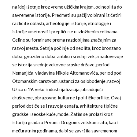
na ideji šetnje kroz vreme užičkim krajem, od neolita do
savremene istorije. Predmeti su pažljivo birani iz četiri
različite oblasti, arheologije, istorije, etnologije i
istorije umetnosti i prepliću se u izložbenim celinama.
Celine su formirane prema razdobljima značajnim za
razvoj mesta. Šetnja počinje od neolita, kroz bronzano
doba, gvozdeno doba, antiku i srednji vek, a nadovezuje
se istorija srednjovekovne srpske države, period
Nemanjića, vladavina Nikole Altomanovića, period pod
Otomanskim carstvom, ustanci za oslobođenje, razvoj
Užica u 19. veku, industrijalizacija, obrađujući
društvene, obrazovne, kulturne i političke prilike. Ovaj
period dotiče se i razvoja esnafa, arhitekture tipične
gradske i seoske kuće, mode. Zatim se prolazi kroz
istoriju grada u Prvom i Drugom svetskom ratu, kao i
međuratnim godinama, da bi se završila savremenom