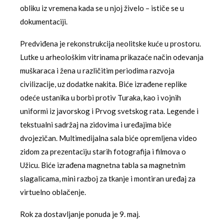
obliku iz vremena kada se u njoj živelo – ističe se u
dokumentaciji.
Predviđena je rekonstrukcija neolitske kuće u prostoru.
Lutke u arheološkim vitrinama prikazaće način odevanja
muškaraca i žena u različitim periodima razvoja
civilizacije, uz dodatke nakita. Biće izrađene replike
odeće ustanika u borbi protiv Turaka, kao i vojnih
uniformi iz javorskog i Prvog svetskog rata. Legende i
tekstualni sadržaj na zidovima i uređajima biće
dvojezičan. Multimedijalna sala biće opremljena video
zidom za prezentaciju starih fotografija i filmova o
Užicu. Biće izrađena magnetna tabla sa magnetnim
slagalicama, mini razboj za tkanje i montiran uređaj za
virtuelno oblačenje.
Rok za dostavljanje ponuda je 9. maj.