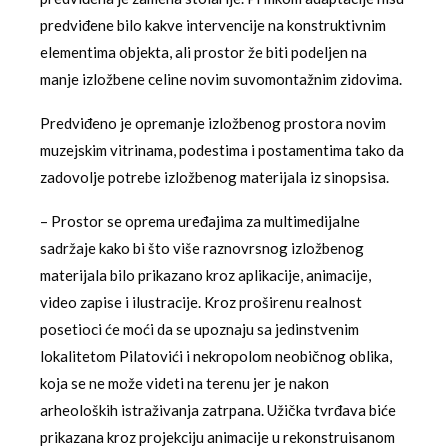
predviđene bilo kakve intervencije na konstruktivnim
elementima objekta, ali prostor že biti podeljen na
manje izložbene celine novim suvomontažnim zidovima.
Predviđeno je opremanje izložbenog prostora novim
muzejskim vitrinama, podestima i postamentima tako da
zadovolje potrebe izložbenog materijala iz sinopsisa.
– Prostor se oprema uređajima za multimedijalne
sadržaje kako bi što više raznovrsnog izložbenog
materijala bilo prikazano kroz aplikacije, animacije,
video zapise i ilustracije. Kroz proširenu realnost
posetioci će moći da se upoznaju sa jedinstvenim
lokalitetom Pilatovići i nekropolom neobičnog oblika,
koja se ne može videti na terenu jer je nakon
arheoloških istraživanja zatrpana. Užička tvrđava biće
prikazana kroz projekciju animacije u rekonstruisanom