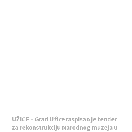
UŽICE – Grad Užice raspisao je tender
za rekonstrukciju Narodnog muzeja u