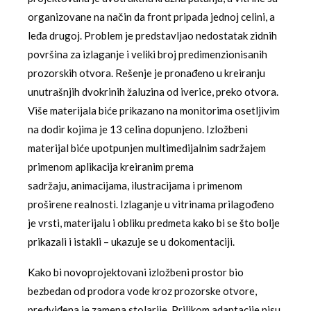
organizovane na način da front pripada jednoj celini, a
leđa drugoj. Problem je predstavljao nedostatak zidnih
površina za izlaganje i veliki broj predimenzionisanih
prozorskih otvora. Rešenje je pronađeno u kreiranju
unutrašnjih dvokrinih žaluzina od iverice, preko otvora.
Više materijala biće prikazano na monitorima osetljivim
na dodir kojima je 13 celina dopunjeno. Izložbeni
materijal biće upotpunjen multimedijalnim sadržajem
primenom aplikacija kreiranim prema
sadržaju, animacijama, ilustracijama i primenom
proširene realnosti. Izlaganje u vitrinama prilagođeno
je vrsti, materijalu i obliku predmeta kako bi se što bolje
prikazali i istakli – ukazuje se u dokomentaciji.
Kako bi novoprojektovani izložbeni prostor bio
bezbedan od prodora vode kroz prozorske otvore,
predviđena je zamena stolarije. Prilikom adaptacije nisu