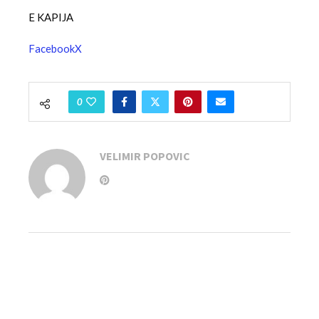
E KAPIJA
Facebook
X
0
VELIMIR POPOVIC
previous post
Na Zlatiboru otvoren prostor za ljubitelje kampovanja,
na površini od dva hektara
next post