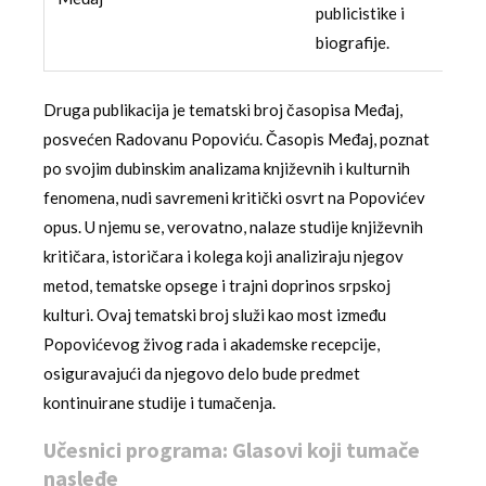
publicistike i
biografije.
Druga publikacija je tematski broj časopisa Međaj,
posvećen Radovanu Popoviću. Časopis Međaj, poznat
po svojim dubinskim analizama književnih i kulturnih
fenomena, nudi savremeni kritički osvrt na Popovićev
opus. U njemu se, verovatno, nalaze studije književnih
kritičara, istoričara i kolega koji analiziraju njegov
metod, tematske opsege i trajni doprinos srpskoj
kulturi. Ovaj tematski broj služi kao most između
Popovićevog živog rada i akademske recepcije,
osiguravajući da njegovo delo bude predmet
kontinuirane studije i tumačenja.
Učesnici programa: Glasovi koji tumače
nasleđe