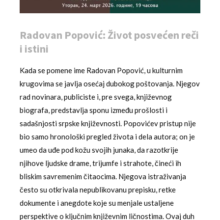
Radovan Popović: Život posvećen reči
i istini
Kada se pomene ime Radovan Popović, u kulturnim
krugovima se javlja osećaj dubokog poštovanja. Njegov
rad novinara, publiciste i, pre svega, književnog
biografa, predstavlja sponu između prošlosti i
sadašnjosti srpske književnosti. Popovićev pristup nije
bio samo hronološki pregled života i dela autora; on je
umeo da uđe pod kožu svojih junaka, da razotkrije
njihove ljudske drame, trijumfe i strahote, čineći ih
bliskim savremenim čitaocima. Njegova istraživanja
često su otkrivala nepublikovanu prepisku, retke
dokumente i anegdote koje su menjale ustaljene
perspektive o ključnim književnim ličnostima. Ovaj duh