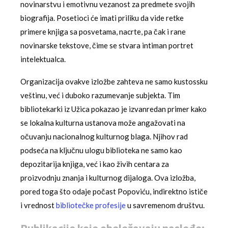
novinarstvu i emotivnu vezanost za predmete svojih
biografija. Posetioci će imati priliku da vide retke
primere knjiga sa posvetama, nacrte, pa čak i rane
novinarske tekstove, čime se stvara intiman portret
intelektualca.
Organizacija ovakve izložbe zahteva ne samo kustossku
veštinu, već i duboko razumevanje subjekta. Tim
bibliotekarki iz Užica pokazao je izvanredan primer kako
se lokalna kulturna ustanova može angažovati na
očuvanju nacionalnog kulturnog blaga. Njihov rad
podseća na ključnu ulogu biblioteka ne samo kao
depozitarija knjiga, već i kao živih centara za
proizvodnju znanja i kulturnog dijaloga. Ova izložba,
pored toga što odaje počast Popoviću, indirektno ističe
i vrednost
bibliotečke profesije
u savremenom društvu.
Publikacije koje obeležavaju nasleđe: