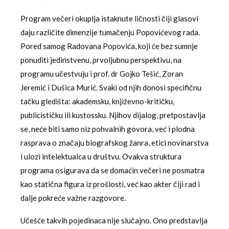
Program večeri okuplja istaknute ličnosti čiji glasovi
daju različite dimenzije tumačenju Popovićevog rada.
Pored samog Radovana Popovića, koji će bez sumnje
ponuditi jedinstvenu, prvoljubnu perspektivu, na
programu učestvuju i prof. dr Gojko Tešić, Zoran
Jeremić i Dušica Murić. Svaki od njih donosi specifičnu
tačku gledišta: akademsku, književno-kritičku,
publicističku ili kustossku. Njihov dijalog, pretpostavlja
se, neće biti samo niz pohvalnih govora, već i plodna
rasprava o značaju biografskog žanra, etici novinarstva
i ulozi intelektualca u društvu. Ovakva struktura
programa osigurava da se domaćin večeri ne posmatra
kao statična figura iz prošlosti, već kao akter čiji rad i
dalje pokreće važne razgovore.
Učešće takvih pojedinaca nije slučajno. Ono predstavlja