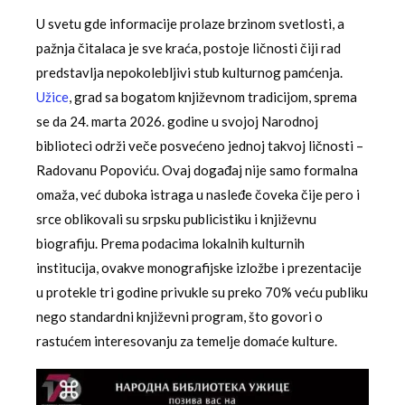
U svetu gde informacije prolaze brzinom svetlosti, a
pažnja čitalaca je sve kraća, postoje ličnosti čiji rad
predstavlja nepokolebljivi stub kulturnog pamćenja.
Užice
, grad sa bogatom književnom tradicijom, sprema
se da 24. marta 2026. godine u svojoj Narodnoj
biblioteci održi veče posvećeno jednoj takvoj ličnosti –
Radovanu Popoviću. Ovaj događaj nije samo formalna
omaža, već duboka istraga u nasleđe čoveka čije pero i
srce oblikovali su srpsku publicistiku i književnu
biografiju. Prema podacima lokalnih kulturnih
institucija, ovakve monografijske izložbe i prezentacije
u protekle tri godine privukle su preko 70% veću publiku
nego standardni književni program, što govori o
rastućem interesovanju za temelje domaće kulture.