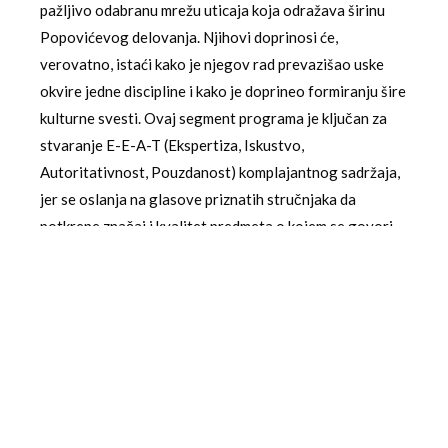
pažljivo odabranu mrežu uticaja koja odražava širinu
Popovićevog delovanja. Njihovi doprinosi će,
verovatno, istaći kako je njegov rad prevazišao uske
okvire jedne discipline i kako je doprineo formiranju šire
kulturne svesti. Ovaj segment programa je ključan za
stvaranje E-E-A-T (Ekspertiza, Iskustvo,
Autoritativnost, Pouzdanost) komplajantnog sadržaja,
jer se oslanja na glasove priznatih stručnjaka da
potkrepe značaj i kvalitet predmeta o kojem se govori.
Narodna biblioteka Užice kao kulturni
epicentar
Odabir Narodne bibliotekci Užice za održavanje ovog
događaja nije trivijalan. Ova ustanova, duboko
ukorenjena u lokalnu zajednicu, kontinuirano radi na
tome da bude ne samo skladište knjiga, već i dinamičan