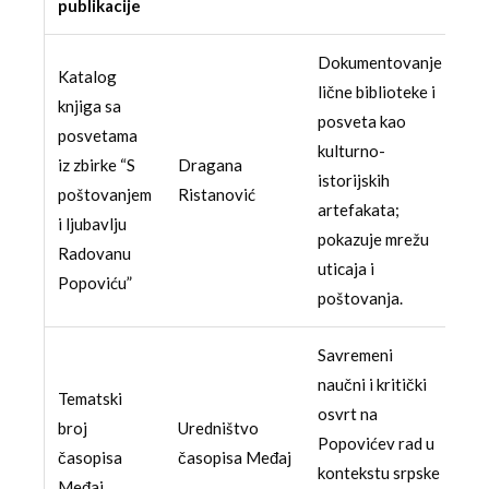
publikacije
Dokumentovanje
Katalog
lične biblioteke i
knjiga sa
posveta kao
posvetama
kulturno-
iz zbirke “S
Dragana
istorijskih
poštovanjem
Ristanović
artefakata;
i ljubavlju
pokazuje mrežu
Radovanu
uticaja i
Popoviću”
poštovanja.
Savremeni
naučni i kritički
Tematski
osvrt na
broj
Uredništvo
Popovićev rad u
časopisa
časopisa Međaj
kontekstu srpske
Međaj