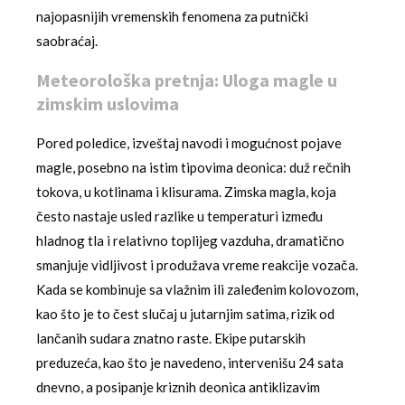
najopasnijih vremenskih fenomena za putnički
saobraćaj.
Meteorološka pretnja: Uloga magle u
zimskim uslovima
Pored poledice, izveštaj navodi i mogućnost pojave
magle, posebno na istim tipovima deonica: duž rečnih
tokova, u kotlinama i klisurama. Zimska magla, koja
često nastaje usled razlike u temperaturi između
hladnog tla i relativno toplijeg vazduha, dramatično
smanjuje vidljivost i produžava vreme reakcije vozača.
Kada se kombinuje sa vlažnim ili zaleđenim kolovozom,
kao što je to čest slučaj u jutarnjim satima, rizik od
lančanih sudara znatno raste. Ekipe putarskih
preduzeća, kao što je navedeno, intervenišu 24 sata
dnevno, a posipanje kriznih deonica antiklizavim