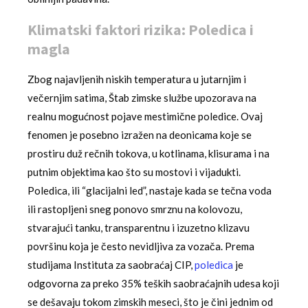
Klimatski faktori rizika: Poledica i
magla
Zbog najavljenih niskih temperatura u jutarnjim i
večernjim satima, Štab zimske službe upozorava na
realnu mogućnost pojave mestimične poledice. Ovaj
fenomen je posebno izražen na deonicama koje se
prostiru duž rečnih tokova, u kotlinama, klisurama i na
putnim objektima kao što su mostovi i vijadukti.
Poledica, ili “glacijalni led”, nastaje kada se tečna voda
ili rastopljeni sneg ponovo smrznu na kolovozu,
stvarajući tanku, transparentnu i izuzetno klizavu
površinu koja je često nevidljiva za vozača. Prema
studijama Instituta za saobraćaj CIP,
poledica
je
odgovorna za preko 35% teških saobraćajnih udesa koji
se dešavaju tokom zimskih meseci, što je čini jednim od