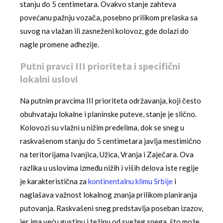
stanju do 5 centimetara. Ovakvo stanje zahteva
povećanu pažnju vozača, posebno prilikom prelaska sa
suvog na vlažan ili zasneženi kolovoz, gde dolazi do
nagle promene adhezije.
Putni pravci III prioriteta i specifični
lokalni uslovi
Na putnim pravcima III prioriteta održavanja, koji često
obuhvataju lokalne i planinske puteve, stanje je slično.
Kolovozi su vlažni u nižim predelima, dok se sneg u
raskvašenom stanju do 5 centimetara javlja mestimično
na teritorijama Ivanjica, Užica, Vranja i Zaječara. Ova
razlika u uslovima između nižih i viših delova iste regije
je karakteristična za
kontinentalnu klimu Srbije
i
naglašava važnost lokalnog znanja prilikom planiranja
putovanja. Raskvašeni sneg predstavlja poseban izazov,
jer ima veću gustinu i težinu od svežeg snega, što može