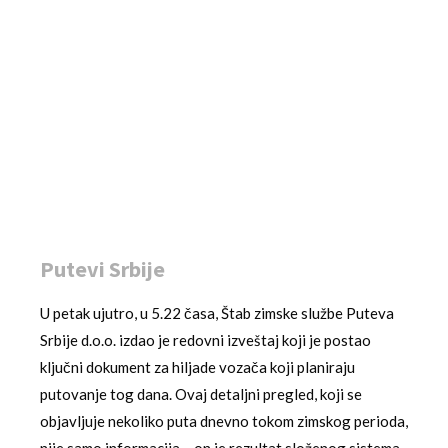
Putevi Srbije
U petak ujutro, u 5.22 časa, Štab zimske službe Puteva
Srbije d.o.o. izdao je redovni izveštaj koji je postao
ključni dokument za hiljade vozača koji planiraju
putovanje tog dana. Ovaj detaljni pregled, koji se
objavljuje nekoliko puta dnevno tokom zimskog perioda,