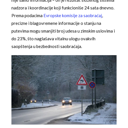
nije samo informacija – on je rezultat složenog sistema
nadzora i koordinacije koji funkcioniše 24 sata dnevno.
Prema podacima
Evropske komisije za saobraćaj
,
precizne i blagovremene informacije o stanju na
putevima mogu smanjiti broj udesa u zimskim uslovima i
do 23%, što naglašava vitalnu ulogu ovakvih
saopštenja u bezbednosti saobraćaja.