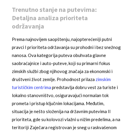
Trenutno stanje na putevima:
Detaljna analiza prioriteta
održavanja
Prema najnovijem saopštenju, najopterećeniji putni
pravci I prioriteta održavanja su prohodni i bez snežnog
nanosa. Ova kategorija puteva obuhvata glavne
saobraćajnice i auto-puteve, koji su primarni fokus
zimskih službi zbog njihovog značaja za ekonomski i
društveni život zemlje. Prohodnost prilaza
zimskim
turističkim centrima
predstavlja dobru vest za turiste i
lokalno stanovništvo, osiguravajući normalan tok
prometa i pristup ključnim lokacijama. Međutim,
situacija je nešto složenija na državnim putevima II
prioriteta, gde su kolovozi vlažni u nižim predelima, a na
teritoriji Zaječara registrovan je sneg u raskvašenom