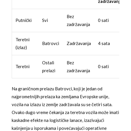
zadržavanja
Bez
Putnički
Svi
0 sati
zadržavanja
Teretni
Batrovci
Zadržavanja
4 sata
(izlaz)
Ostali
Bez
Teretni
0 sati
prelazi
zadržavanja
Na graničnom prelazu Batrovci, koji je jedan od
najprometnijih prelaza ka zemljama Evropske unije,
vozila na izlazu iz zemlje zadržavala su se četiri sata.
Ovako dugo vreme čekanja za teretna vozila može imati
kaskadne efekte na logističke lanace, izazivajući
kašnjenja u isporukama i povećavajući operativne