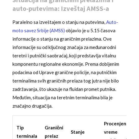
auto-putevima: Izveštaj AMSS-a
Paralelno sa izveštajem o stanju na putevima,
Auto-
moto savez Srbije (AMSS)
objavio je u 5.15 časova
informacije o stanju na graničnim prelazima. Ove
informacije su od ključnog značaja za međunarodni
teretni i putnički saobraćaj, koji predstavlja vitalnu
komponentu regionalne ekonomije. Prema dobijenim
podacima od Uprave granične policije, na putničkim
terminalima svih graničnih prelaza tog jutra nije bilo
zadržavanja, što ukazuje na fluidan promet putnika.
Međutim, situacija na teretnim terminalima bila je
značajno drugačija.
Procenjeno
Tip
Granični
Stanje
vreme
terminala
prelaz