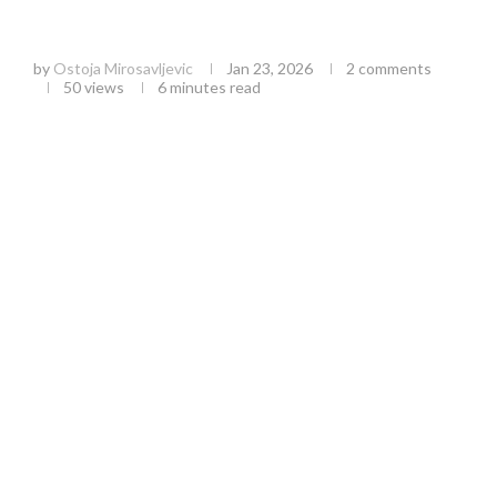
Putevi Srbije: Stanje na putevima, poledica,
magla i saveti za bezbednu vožnju
by
Ostoja Mirosavljevic
Jan 23, 2026
2 comments
50
views
6 minutes read