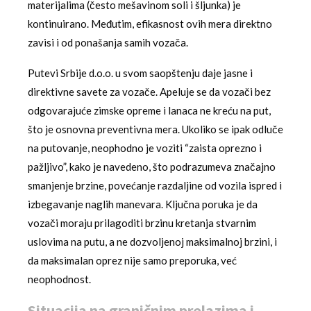
materijalima (često mešavinom soli i šljunka) je
kontinuirano. Međutim, efikasnost ovih mera direktno
zavisi i od ponašanja samih vozača.
Putevi Srbije d.o.o. u svom saopštenju daje jasne i
direktivne savete za vozače. Apeluje se da vozači bez
odgovarajuće zimske opreme i lanaca ne kreću na put,
što je osnovna preventivna mera. Ukoliko se ipak odluče
na putovanje, neophodno je voziti “zaista oprezno i
pažljivo”, kako je navedeno, što podrazumeva značajno
smanjenje brzine, povećanje razdaljine od vozila ispred i
izbegavanje naglih manevara. Ključna poruka je da
vozači moraju prilagoditi brzinu kretanja stvarnim
uslovima na putu, a ne dozvoljenoj maksimalnoj brzini, i
da maksimalan oprez nije samo preporuka, već
neophodnost.
Situacija na graničnim prelazima i