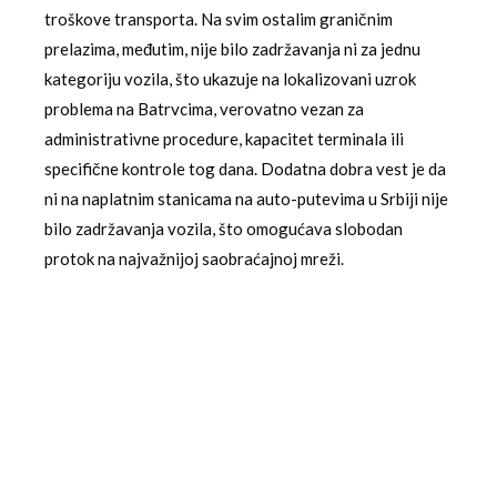
troškove transporta. Na svim ostalim graničnim
prelazima, međutim, nije bilo zadržavanja ni za jednu
kategoriju vozila, što ukazuje na lokalizovani uzrok
problema na Batrvcima, verovatno vezan za
administrativne procedure, kapacitet terminala ili
specifične kontrole tog dana. Dodatna dobra vest je da
ni na naplatnim stanicama na auto-putevima u Srbiji nije
bilo zadržavanja vozila, što omogućava slobodan
protok na najvažnijoj saobraćajnoj mreži.
Istorijski kontekst i razvoj sistema
zimskog održavanja u Srbiji
Savremeni sistem praćenja i održavanja puteva u
zimskim uslovima u Srbiji je rezultat dugogodišnjeg
razvoja i investicija. Pre dve decenije, informacije su
bile fragmentirane i često zastarele, što je značajno