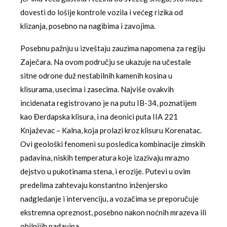
dovesti do lošije kontrole vozila i većeg rizika od
klizanja, posebno na nagibima i zavojima.
Posebnu pažnju u izveštaju zauzima napomena za regiju
Zaječara. Na ovom području se ukazuje na učestale
sitne odrone duž nestabilnih kamenih kosina u
klisurama, usecima i zasecima. Najviše ovakvih
incidenata registrovano je na putu IB-34, poznatijem
kao Đerdapska klisura, i na deonici puta IIA 221
Knjaževac – Kalna, koja prolazi kroz klisuru Korenatac.
Ovi geološki fenomeni su posledica kombinacije zimskih
padavina, niskih temperatura koje izazivaju mrazno
dejstvo u pukotinama stena, i erozije. Putevi u ovim
predelima zahtevaju konstantno inženjersko
nadgledanje i intervenciju, a vozačima se preporučuje
ekstremna opreznost, posebno nakon noćnih mrazeva ili
obilnijih padavina.