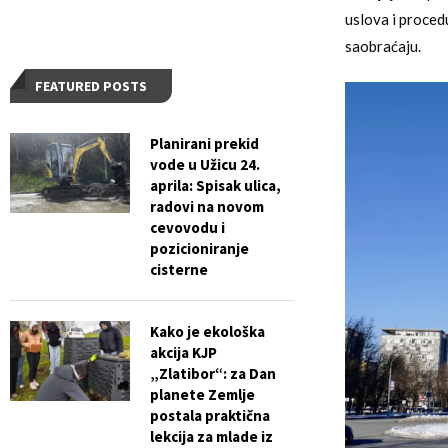
uslova i proce
saobraćaju.
FEATURED POSTS
Planirani prekid
vode u Užicu 24.
aprila: Spisak ulica,
radovi na novom
cevovodu i
pozicioniranje
cisterne
Kako je ekološka
akcija KJP
„Zlatibor“: za Dan
planete Zemlje
postala praktična
lekcija za mlade iz