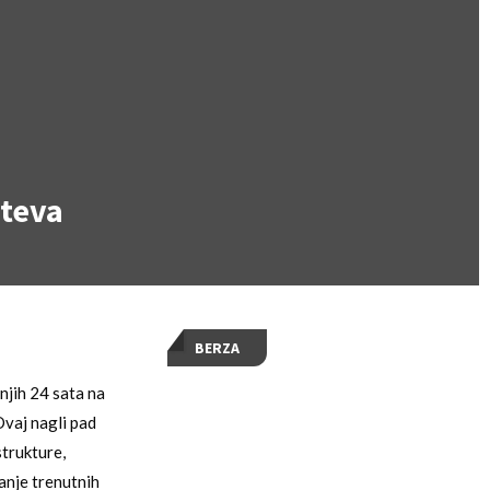
uteva
BERZA
jih 24 sata na
Ovaj nagli pad
trukture,
vanje trenutnih