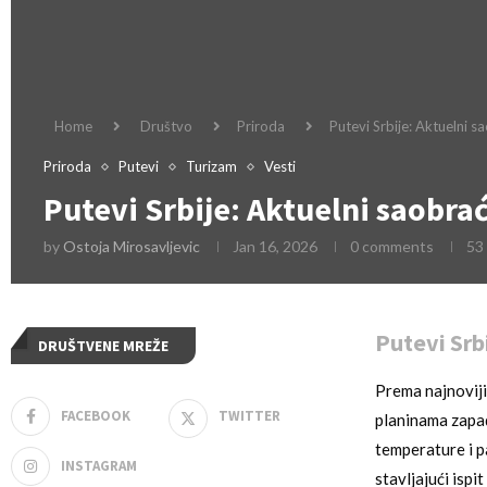
Home
Društvo
Priroda
Putevi Srbije: Aktuelni s
Priroda
Putevi
Turizam
Vesti
Putevi Srbije: Aktuelni saobra
by
Ostoja Mirosavljevic
Jan 16, 2026
0 comments
53
Putevi Srb
DRUŠTVENE MREŽE
Prema najnovij
FACEBOOK
TWITTER
planinama zapad
temperature i p
INSTAGRAM
stavljajući ispi