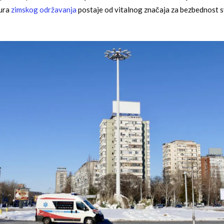
dura
zimskog održavanja
postaje od vitalnog značaja za bezbednost s