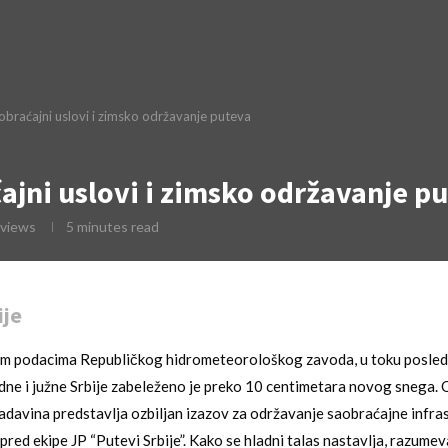
aobraćajni uslovi i zimsko održavanje puteva
ćajni uslovi i zimsko održavanje p
views
5 minutes read
ije
im podacima Republičkog hidrometeorološkog zavoda, u toku posledn
ne i južne Srbije zabeleženo je preko 10 centimetara novog snega. 
adavina predstavlja ozbiljan izazov za održavanje saobraćajne infras
t pred ekipe JP “Putevi Srbije”. Kako se hladni talas nastavlja, razume