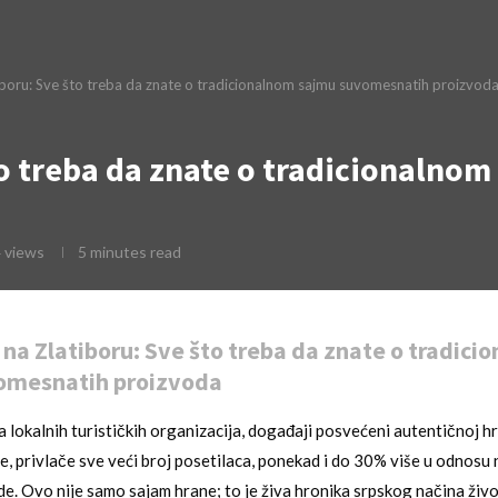
tiboru: Sve što treba da znate o tradicionalnom sajmu suvomesnatih proizvod
to treba da znate o tradicionaln
4
views
5 minutes read
 na Zlatiboru: Sve što treba da znate o tradici
omesnatih proizvoda
okalnih turističkih organizacija, događaji posvećeni autentičnoj hran
e, privlače sve veći broj posetilaca, ponekad i do 30% više u odnosu
de. Ovo nije samo sajam hrane; to je živa hronika srpskog načina živ