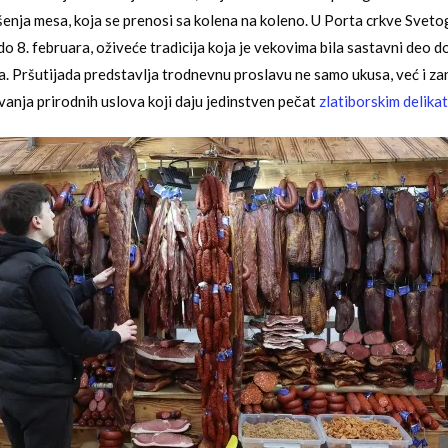
šenja mesa, koja se prenosi sa kolena na koleno. U Porta crkve Svetog
do 8. februara, oživeće tradicija koja je vekovima bila sastavni deo 
. Pršutijada predstavlja trodnevnu proslavu ne samo ukusa, već i zana
nja prirodnih uslova koji daju jedinstven pečat
zlatiborskim delika