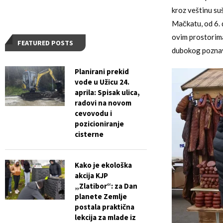
kroz veštinu su
Mačkatu, od 6. 
ovim prostorima
FEATURED POSTS
dubokog poznava
Planirani prekid
vode u Užicu 24.
aprila: Spisak ulica,
radovi na novom
cevovodu i
pozicioniranje
cisterne
Kako je ekološka
akcija KJP
„Zlatibor“: za Dan
planete Zemlje
postala praktična
lekcija za mlade iz