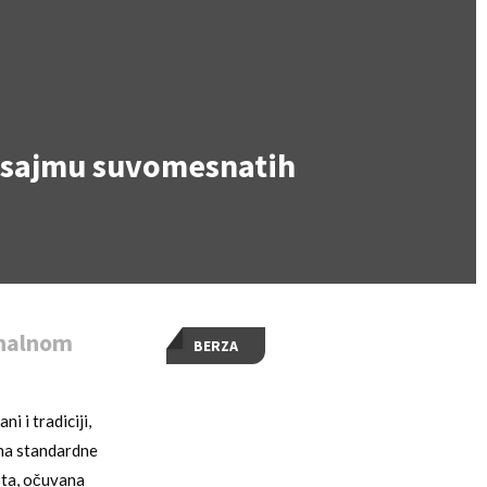
a
om sajmu suvomesnatih
onalnom
BERZA
i i tradiciji,
 na standardne
ota, očuvana