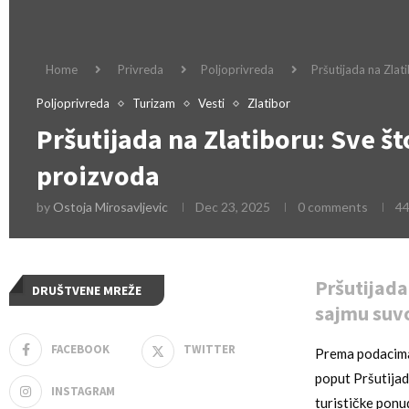
Home
Privreda
Poljoprivreda
Pršutijada na Zla
Poljoprivreda
Turizam
Vesti
Zlatibor
Pršutijada na Zlatiboru: Sve š
proizvoda
by
Ostoja Mirosavljevic
Dec 23, 2025
0 comments
4
Pršutijada
DRUŠTVENE MREŽE
sajmu suv
FACEBOOK
TWITTER
Prema podacima l
poput Pršutijad
INSTAGRAM
turističke ponu