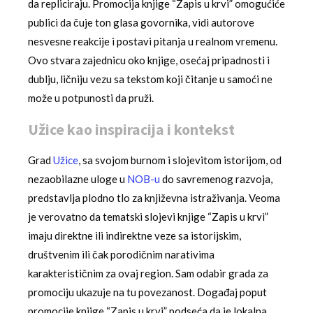
da repliciraju. Promocija knjige “Zapis u krvi” omogućiće
publici da čuje ton glasa govornika, vidi autorove
nesvesne reakcije i postavi pitanja u realnom vremenu.
Ovo stvara zajednicu oko knjige, osećaj pripadnosti i
dublju, ličniju vezu sa tekstom koji čitanje u samoći ne
može u potpunosti da pruži.
Užice kao inspiracija i kontekst
Grad
Užice
, sa svojom burnom i slojevitom istorijom, od
nezaobilazne uloge u
NOB-u
do savremenog razvoja,
predstavlja plodno tlo za književna istraživanja. Veoma
je verovatno da tematski slojevi knjige “Zapis u krvi”
imaju direktne ili indirektne veze sa istorijskim,
društvenim ili čak porodičnim narativima
karakterističnim za ovaj region. Sam odabir grada za
promociju ukazuje na tu povezanost. Događaj poput
promocije knjige “Zapis u krvi” podseća da je lokalna