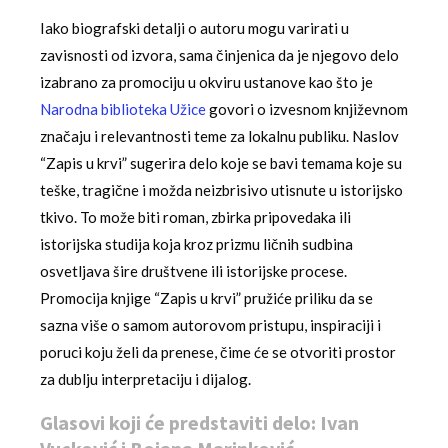
Iako biografski detalji o autoru mogu varirati u
zavisnosti od izvora, sama činjenica da je njegovo delo
izabrano za promociju u okviru ustanove kao što je
Narodna biblioteka Užice
govori o izvesnom književnom
značaju i relevantnosti teme za lokalnu publiku. Naslov
“Zapis u krvi” sugerira delo koje se bavi temama koje su
teške, tragične i možda neizbrisivo utisnute u istorijsko
tkivo. To može biti roman, zbirka pripovedaka ili
istorijska studija koja kroz prizmu ličnih sudbina
osvetljava šire društvene ili istorijske procese.
Promocija knjige “Zapis u krvi” pružiće priliku da se
sazna više o samom autorovom pristupu, inspiraciji i
poruci koju želi da prenese, čime će se otvoriti prostor
za dublju interpretaciju i dijalog.
Glasovi koji će predstaviti delo: Ivan