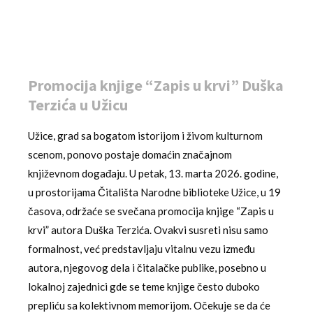
Promocija knjige “Zapis u krvi” Duška
Terzića u Užicu
Užice, grad sa bogatom istorijom i živom kulturnom
scenom, ponovo postaje domaćin značajnom
književnom događaju. U petak, 13. marta 2026. godine,
u prostorijama Čitališta Narodne biblioteke Užice, u 19
časova, održaće se svečana promocija knjige “Zapis u
krvi” autora Duška Terzića. Ovakvi susreti nisu samo
formalnost, već predstavljaju vitalnu vezu između
autora, njegovog dela i čitalačke publike, posebno u
lokalnoj zajednici gde se teme knjige često duboko
prepliću sa kolektivnom memorijom. Očekuje se da će