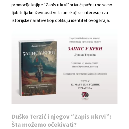
promocija knjige “Zapis u krvi” privući pažnju ne samo
ljubitelja književnosti već i one koji se interesuju za
istorijske narative koji oblikuju identitet ovog kraja.
Duško Terzić i njegov “Zapis u krvi”:
Šta možemo očekivati?