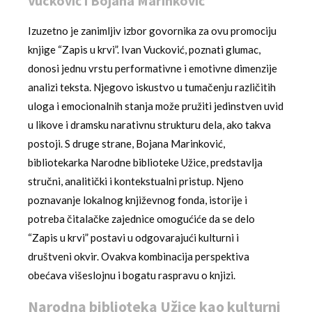
Vucković i Bojana Marinković
Izuzetno je zanimljiv izbor govornika za ovu promociju
knjige “Zapis u krvi”. Ivan Vucković, poznati glumac,
donosi jednu vrstu performativne i emotivne dimenzije
analizi teksta. Njegovo iskustvo u tumačenju različitih
uloga i emocionalnih stanja može pružiti jedinstven uvid
u likove i dramsku narativnu strukturu dela, ako takva
postoji. S druge strane, Bojana Marinković,
bibliotekarka Narodne biblioteke Užice, predstavlja
stručni, analitički i kontekstualni pristup. Njeno
poznavanje lokalnog književnog fonda, istorije i
potreba čitalačke zajednice omogućiće da se delo
“Zapis u krvi” postavi u odgovarajući kulturni i
društveni okvir. Ovakva kombinacija perspektiva
obećava višeslojnu i bogatu raspravu o knjizi.
Narodna biblioteka Užice kao kulturni