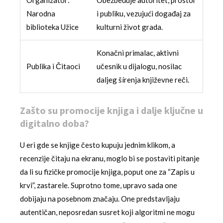
Organizator:
Obezbeđuje autoritet, prostor
Narodna
i publiku, vezujući događaj za
biblioteka Užice
kulturni život grada.
Konačni primalac, aktivni
Publika i Čitaoci
učesnik u dijalogu, nosilac
daljeg šírenja književne reči.
Zašto su promocije knjiga i dalje ključne u
digitalno doba?
U eri gde se knjige često kupuju jednim klikom, a
recenzije čitaju na ekranu, moglo bi se postaviti pitanje
da li su fizičke promocije knjiga, poput one za “Zapis u
krvi”, zastarele. Suprotno tome, upravo sada one
dobijaju na posebnom značaju. One predstavljaju
autentičan, neposredan susret koji algoritmi ne mogu