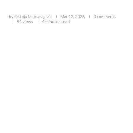
Promocija knjige “Zapis u krvi” Duška Terzića u
Užicu: Susret sa istorijom i književnošću
by
Ostoja Mirosavljevic
Mar 12, 2026
0 comments
54
views
4 minutes read