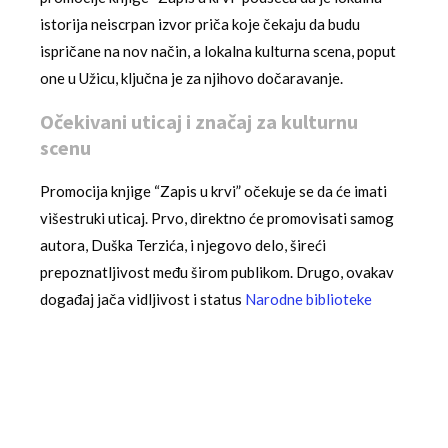
istorija neiscrpan izvor priča koje čekaju da budu
ispričane na nov način, a lokalna kulturna scena, poput
one u Užicu, ključna je za njihovo dočaravanje.
Očekivani uticaj i značaj za kulturnu
scenu
Promocija knjige “Zapis u krvi” očekuje se da će imati
višestruki uticaj. Prvo, direktno će promovisati samog
autora, Duška Terzića, i njegovo delo, šireći
prepoznatljivost među širom publikom. Drugo, ovakav
događaj jača vidljivost i status
Narodne biblioteke
Užice
kao aktivnog kreatora kulturnog sadržaja. Treće,
podstiče interesovanje za čitanje i kritičku diskusiju u
lokalnoj zajednici. I na kraju, postavlja presedan i
podstiče druge autore da svoja dela predstave upravo u
Užicu, čime se gradi dinamičnija i atraktivnija kulturna