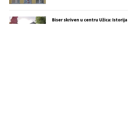
Biser skriven u centru Užica: Istorija
i tajne Crkve Svetog Marka
Slobodan Ristović i njegova
„Zavičajna vrana“: Poezija kao hleb
i ukaznik vremena
BERZA