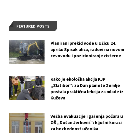
FEATURED POSTS
Planirani prekid vode u Užicu 24.
aprila: Spisak ulica, radovi na novom
cevovodu i pozicioniranje cisterne
Kako je ekološka akcija KJP
„Zlatibor“: za Dan planete Zemlje
postala praktična lekcija za mlade iz
Kučeva
Vežba evakuacije i gašenja požara u
OŠ „Dušan Jerković“: ključni koraci
za bezbednost učenika