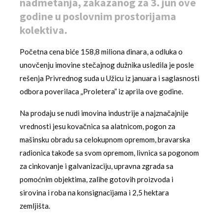
nadmetanja, zakazanog za 3. jun ove
godine u poslovnim prostorijama
kolektiva.
Početna cena biće 158,8 miliona dinara, a odluka o
unovčenju imovine stečajnog dužnika usledila je posle
rešenja Privrednog suda u Užicu iz januara i saglasnosti
odbora poverilaca „Proletera” iz aprila ove godine.
Na prodaju se nudi imovina industrije a najznačajnije
vrednosti jesu kovačnica sa alatnicom, pogon za
mašinsku obradu sa celokupnom opremom, bravarska
radionica takođe sa svom opremom, livnica sa pogonom
za cinkovanje i galvanizaciju, upravna zgrada sa
pomoćnim objektima, zalihe gotovih proizvoda i
sirovina i roba na konsignacijama i 2,5 hektara
zemljišta.