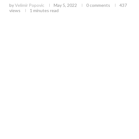
by
Velimir Popovic
May 5, 2022
0 comments
437
views
1 minutes read