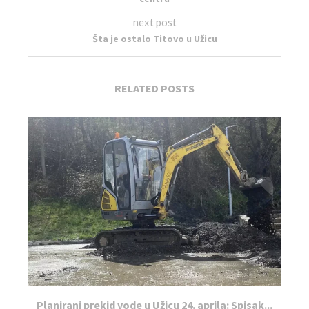
next post
Šta je ostalo Titovo u Užicu
RELATED POSTS
Planirani prekid vode u Užicu 24. aprila: Spisak...