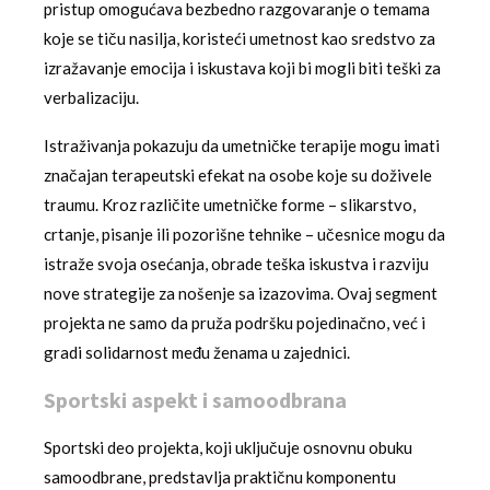
pristup omogućava bezbedno razgovaranje o temama
koje se tiču nasilja, koristeći umetnost kao sredstvo za
izražavanje emocija i iskustava koji bi mogli biti teški za
verbalizaciju.
Istraživanja pokazuju da umetničke terapije mogu imati
značajan terapeutski efekat na osobe koje su doživele
traumu. Kroz različite umetničke forme – slikarstvo,
crtanje, pisanje ili pozorišne tehnike – učesnice mogu da
istraže svoja osećanja, obrade teška iskustva i razviju
nove strategije za nošenje sa izazovima. Ovaj segment
projekta ne samo da pruža podršku pojedinačno, već i
gradi solidarnost među ženama u zajednici.
Sportski aspekt i samoodbrana
Sportski deo projekta, koji uključuje osnovnu obuku
samoodbrane, predstavlja praktičnu komponentu