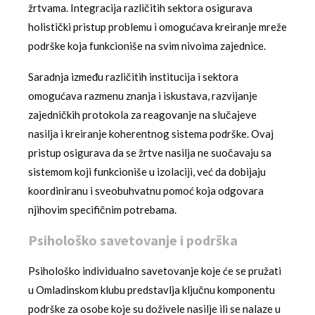
žrtvama. Integracija različitih sektora osigurava
holistički pristup problemu i omogućava kreiranje mreže
podrške koja funkcioniše na svim nivoima zajednice.
Saradnja između različitih institucija i sektora
omogućava razmenu znanja i iskustava, razvijanje
zajedničkih protokola za reagovanje na slučajeve
nasilja i kreiranje koherentnog sistema podrške. Ovaj
pristup osigurava da se žrtve nasilja ne suočavaju sa
sistemom koji funkcioniše u izolaciji, već da dobijaju
koordiniranu i sveobuhvatnu pomoć koja odgovara
njihovim specifičnim potrebama.
Psihološko savetovanje i podrška
Psihološko individualno savetovanje koje će se pružati
u Omladinskom klubu predstavlja ključnu komponentu
podrške za osobe koje su doživele nasilje ili se nalaze u