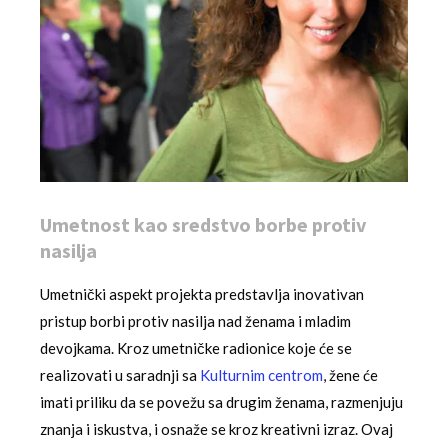
Umetnost kao sredstvo borbe protiv
nasilja
Umetnički aspekt projekta predstavlja inovativan
pristup borbi protiv nasilja nad ženama i mladim
devojkama. Kroz umetničke radionice koje će se
realizovati u saradnji sa
Kulturnim centrom
, žene će
imati priliku da se povežu sa drugim ženama, razmenjuju
znanja i iskustva, i osnaže se kroz kreativni izraz. Ovaj