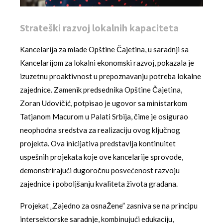
Strateški razvoj lokalnih kapaciteta
Kancelarija za mlade Opštine Čajetina, u saradnji sa
Kancelarijom za lokalni ekonomski razvoj, pokazala je
izuzetnu proaktivnost u prepoznavanju potreba lokalne
zajednice. Zamenik predsednika Opštine Čajetina,
Zoran Udovičić, potpisao je ugovor sa ministarkom
Tatjanom Macurom u Palati Srbija, čime je osigurao
neophodna sredstva za realizaciju ovog ključnog
projekta. Ova inicijativa predstavlja kontinuitet
uspešnih projekata koje ove kancelarije sprovode,
demonstrirajući dugoročnu posvećenost razvoju
zajednice i poboljšanju kvaliteta života građana.
Projekat „Zajedno za osnaŽene” zasniva se na principu
intersektorske saradnje, kombinujući edukaciju,