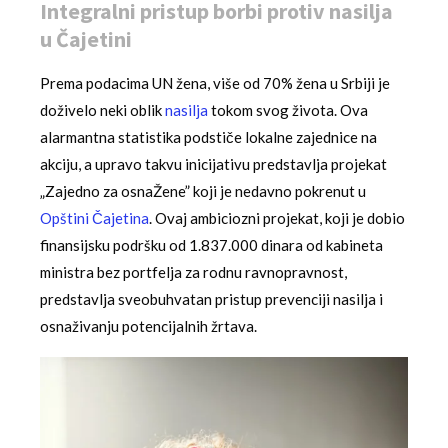
Integralni pristup borbi protiv nasilja
u Čajetini
Prema podacima UN žena, više od 70% žena u Srbiji je
doživelo neki oblik
nasilja
tokom svog života. Ova
alarmantna statistika podstiče lokalne zajednice na
akciju, a upravo takvu inicijativu predstavlja projekat
„Zajedno za osnaŽene” koji je nedavno pokrenut u
Opštini Čajetina
. Ovaj ambiciozni projekat, koji je dobio
finansijsku podršku od 1.837.000 dinara od kabineta
ministra bez portfelja za rodnu ravnopravnost,
predstavlja sveobuhvatan pristup prevenciji nasilja i
osnaživanju potencijalnih žrtava.