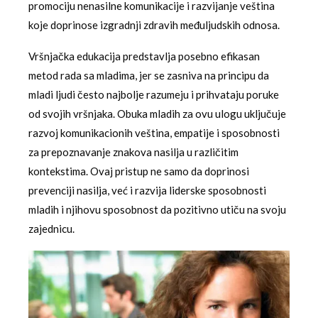
promociju nenasilne komunikacije i razvijanje veština
koje doprinose izgradnji zdravih međuljudskih odnosa.
Vršnjačka edukacija predstavlja posebno efikasan
metod rada sa mladima, jer se zasniva na principu da
mladi ljudi često najbolje razumeju i prihvataju poruke
od svojih vršnjaka. Obuka mladih za ovu ulogu uključuje
razvoj komunikacionih veština, empatije i sposobnosti
za prepoznavanje znakova nasilja u različitim
kontekstima. Ovaj pristup ne samo da doprinosi
prevenciji nasilja, već i razvija liderske sposobnosti
mladih i njihovu sposobnost da pozitivno utiču na svoju
zajednicu.