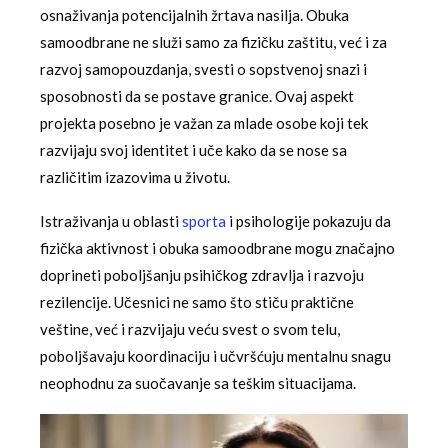
osnaživanja potencijalnih žrtava nasilja. Obuka
samoodbrane ne služi samo za fizičku zaštitu, već i za
razvoj samopouzdanja, svesti o sopstvenoj snazi i
sposobnosti da se postave granice. Ovaj aspekt
projekta posebno je važan za mlade osobe koji tek
razvijaju svoj identitet i uče kako da se nose sa
različitim izazovima u životu.
Istraživanja u oblasti
sporta
i psihologije pokazuju da
fizička aktivnost i obuka samoodbrane mogu značajno
doprineti poboljšanju psihičkog zdravlja i razvoju
rezilencije. Učesnici ne samo što stiču praktične
veštine, već i razvijaju veću svest o svom telu,
poboljšavaju koordinaciju i učvršćuju mentalnu snagu
neophodnu za suočavanje sa teškim situacijama.