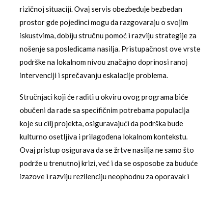
rizičnoj situaciji. Ovaj servis obezbeđuje bezbedan
prostor gde pojedinci mogu da razgovaraju o svojim
iskustvima, dobiju stručnu pomoć i razviju strategije za
nošenje sa posledicama nasilja. Pristupačnost ove vrste
podrške na lokalnom nivou značajno doprinosi ranoj
intervenciji i sprečavanju eskalacije problema.
Stručnjaci koji će raditi u okviru ovog programa biće
obučeni da rade sa specifičnim potrebama populacija
koje su cilj projekta, osiguravajući da podrška bude
kulturno osetljiva i prilagođena lokalnom kontekstu.
Ovaj pristup osigurava da se žrtve nasilja ne samo što
podrže u trenutnoj krizi, već i da se osposobe za buduće
izazove i razviju rezilenciju neophodnu za oporavak i
napredak.
Digitalni aspekt i širenje svesti