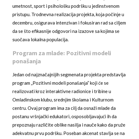
umetnost, sport i psihološku podršku u jedinstvenom
pristupu. Trodnevna realizacija projekta, koja počinje u
decembru, osigurava intenzivan i fokusiran rad sa ciljem
da se što efikasnije odgovori na izazove sa kojima se
suočava lokalna populacija.
Program za mlade: Pozitivni modeli
ponašanja
Jedan od najznačajnijih segmenata projekta predstavlja
program „Pozitivni modeli ponašanja” koji će se
realizovati kroz interaktivne radionice i tribine u
Omladinskom klubu, srednjim školama i Kulturnom
centru. Ovaj program ima za cilj da osnaži mlade da
postanu vršnjački edukatori, osposobljavajući ih da
prepoznaju različite oblike nasilja i nauče kako da pruže
adekvatnu prvu podršku. Poseban akcenat stavlja se na