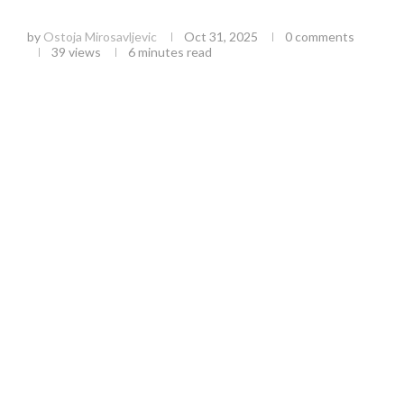
pristup borbi protiv nasilja u Čajetini
by
Ostoja Mirosavljevic
Oct 31, 2025
0 comments
39
views
6 minutes read