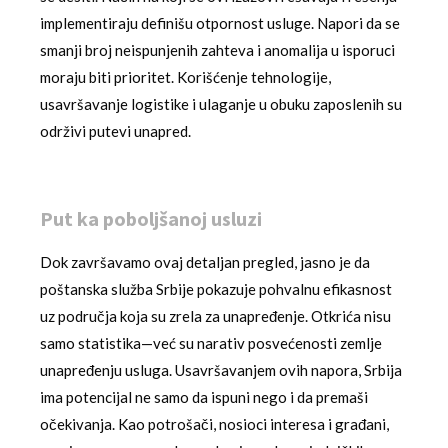
implementiraju definišu otpornost usluge. Napori da se
smanji broj neispunjenih zahteva i anomalija u isporuci
moraju biti prioritet. Korišćenje tehnologije,
usavršavanje logistike i ulaganje u obuku zaposlenih su
održivi putevi unapred.
Put ka poboljšanoj usluzi
Dok završavamo ovaj detaljan pregled, jasno je da
poštanska služba Srbije pokazuje pohvalnu efikasnost
uz područja koja su zrela za unapređenje. Otkrića nisu
samo statistika—već su narativ posvećenosti zemlje
unapređenju usluga. Usavršavanjem ovih napora, Srbija
ima potencijal ne samo da ispuni nego i da premaši
očekivanja. Kao potrošači, nosioci interesa i građani,