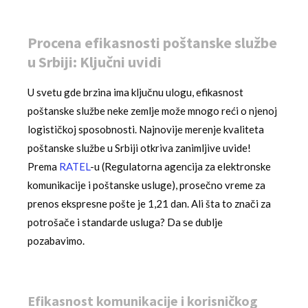
Procena efikasnosti poštanske službe
u Srbiji: Ključni uvidi
U svetu gde brzina ima ključnu ulogu, efikasnost
poštanske službe neke zemlje može mnogo reći o njenoj
logističkoj sposobnosti. Najnovije merenje kvaliteta
poštanske službe u Srbiji otkriva zanimljive uvide!
Prema
RATEL
-u (Regulatorna agencija za elektronske
komunikacije i poštanske usluge), prosečno vreme za
prenos ekspresne pošte je 1,21 dan. Ali šta to znači za
potrošače i standarde usluga? Da se dublje
pozabavimo.
Efikasnost komunikacije i korisničkog