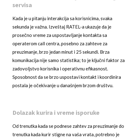
servisa
Kada je u pitanju interakcija sa korisnicima, svaka
sekunda je važna. Izveštaj RATEL-a ukazuje da je
prosečno vreme za uspostavljanje kontakta sa
operaterom call centra, posebno za zahteve za
preuzimanje, brzo jedan minut i 25 sekundi. Brza
komunikacija nije samo statistika; to je ključni faktor za
zadovoljstvo korisnika i operativnu efikasnost.
Sposobnost da se brzo uspostavi kontakt i koordinira
postala je očekivanje u današnjem brzom društvu.
Dolazak kurira i vreme isporuke
Od trenutka kada se podnese zahtev za preuzimanje do
trenutka kada kurir stigne na vaša vrata, potrebno je