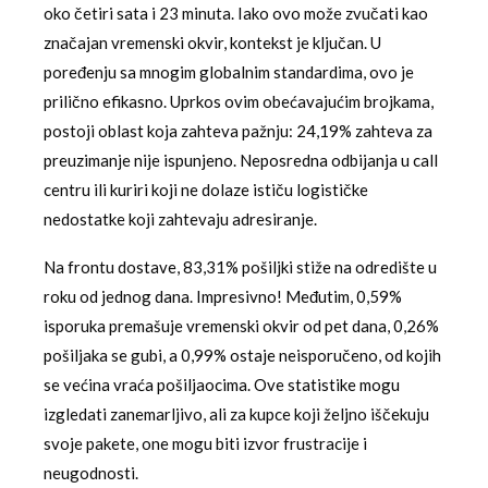
oko četiri sata i 23 minuta. Iako ovo može zvučati kao
značajan vremenski okvir, kontekst je ključan. U
poređenju sa mnogim globalnim standardima, ovo je
prilično efikasno. Uprkos ovim obećavajućim brojkama,
postoji oblast koja zahteva pažnju: 24,19% zahteva za
preuzimanje nije ispunjeno. Neposredna odbijanja u call
centru ili kuriri koji ne dolaze ističu logističke
nedostatke koji zahtevaju adresiranje.
Na frontu dostave, 83,31% pošiljki stiže na odredište u
roku od jednog dana. Impresivno! Međutim, 0,59%
isporuka premašuje vremenski okvir od pet dana, 0,26%
pošiljaka se gubi, a 0,99% ostaje neisporučeno, od kojih
se većina vraća pošiljaocima. Ove statistike mogu
izgledati zanemarljivo, ali za kupce koji željno iščekuju
svoje pakete, one mogu biti izvor frustracije i
neugodnosti.