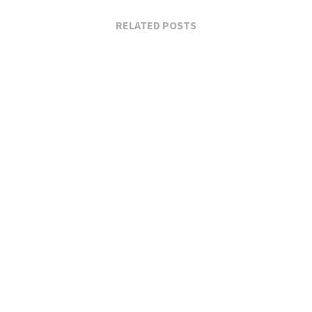
RELATED POSTS
Planirani prekid vode u Užicu 24. aprila: Spisak...
Apr 24, 2026