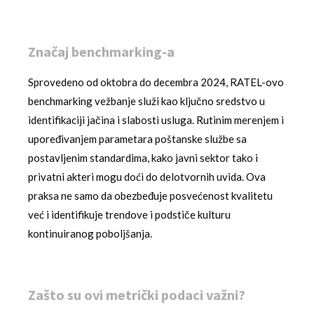
Značaj benchmarking-a
Sprovedeno od oktobra do decembra 2024, RATEL-ovo
benchmarking vežbanje služi kao ključno sredstvo u
identifikaciji jačina i slabosti usluga. Rutinim merenjem i
upoređivanjem parametara poštanske službe sa
postavljenim standardima, kako javni sektor tako i
privatni akteri mogu doći do delotvornih uvida. Ova
praksa ne samo da obezbeđuje posvećenost kvalitetu
već i identifikuje trendove i podstiče kulturu
kontinuiranog poboljšanja.
Zašto su ovi metrički podaci važni?