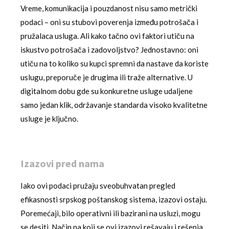
Vreme, komunikacija i pouzdanost nisu samo metrički
podaci – oni su stubovi poverenja između potrošača i
pružalaca usluga. Ali kako tačno ovi faktori utiču na
iskustvo potrošača i zadovoljstvo? Jednostavno: oni
utiču na to koliko su kupci spremni da nastave da koriste
uslugu, preporuče je drugima ili traže alternative. U
digitalnom dobu gde su konkuretne usluge udaljene
samo jedan klik, održavanje standarda visoko kvalitetne
usluge je ključno.
Izazovi pred nama
Iako ovi podaci pružaju sveobuhvatan pregled
efikasnosti srpskog poštanskog sistema, izazovi ostaju.
Poremećaji, bilo operativni ili bazirani na usluzi, mogu
se desiti. Način na koji se ovi izazovi rešavaju i rešenja