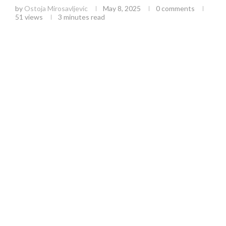
by
Ostoja Mirosavljevic
May 8, 2025
0 comments
51
views
3 minutes read