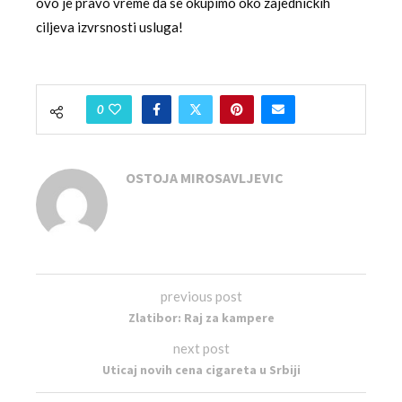
ovo je pravo vreme da se okupimo oko zajedničkih
ciljeva izvrsnosti usluga!
0
OSTOJA MIROSAVLJEVIC
previous post
Zlatibor: Raj za kampere
next post
Uticaj novih cena cigareta u Srbiji