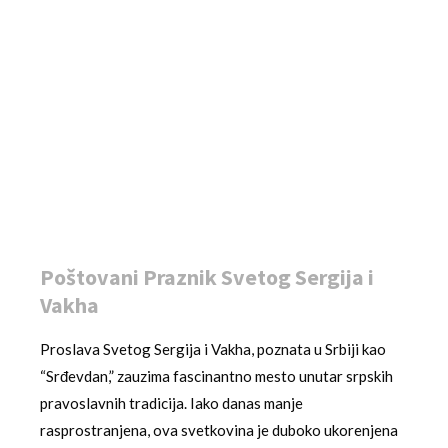
Poštovani Praznik Svetog Sergija i
Vakha
Proslava Svetog Sergija i Vakha, poznata u Srbiji kao
“Srđevdan,” zauzima fascinantno mesto unutar srpskih
pravoslavnih tradicija. Iako danas manje
rasprostranjena, ova svetkovina je duboko ukorenjena