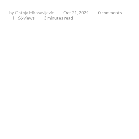
Srpska Tradicija
by
Ostoja Mirosavljevic
Oct 21, 2024
0 comments
66
views
3 minutes read