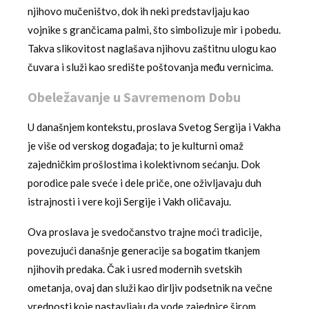
njihovo mučeništvo, dok ih neki predstavljaju kao
vojnike s grančicama palmi, što simbolizuje mir i pobedu.
Takva slikovitost naglašava njihovu zaštitnu ulogu kao
čuvara i služi kao središte poštovanja među vernicima.
Obeležavanje u Savremenom Dobu
U današnjem kontekstu, proslava Svetog Sergija i Vakha
je više od verskog događaja; to je kulturni omaž
zajedničkim prošlostima i kolektivnom sećanju. Dok
porodice pale sveće i dele priče, one oživljavaju duh
istrajnosti i vere koji Sergije i Vakh oličavaju.
Ova proslava je svedočanstvo trajne moći tradicije,
povezujući današnje generacije sa bogatim tkanjem
njihovih predaka. Čak i usred modernih svetskih
ometanja, ovaj dan služi kao dirljiv podsetnik na večne
vrednosti koje nastavljaju da vode zajednice širom