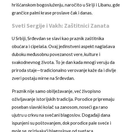
hrišćanskom bogosluženju, naročito u Siriji i Libanu, gde
grančice palmi krase proslave čak i danas.
Sveti Sergije i Vakh: Zaštitnici Zanata
U Srbiji, Srđevdan se slavi kao praznik zaštitnika
obućara i cipelaša. Ovaj jedinstveni aspekt naglašava
duboku međusobnu povezanost vere, kulture i
svakodnevnog života. To je dan kada mnogi veruju da
priroda staje—tradicionalno verovanje kaže da i divlje
zveri postaju mirne na Srđevdan.
Praznik nije samo obilježavanje, već živopisno
oživljavanje istorijskih tradicija. Porodice pripremaju
poseban slavski kolač sa zanosom, noseći ga rano
ujutru u crkvu na svečani blagoslov. Događaji dana
ispunjeni su poštovanjem, dok porodice pale sveće i
mole se, prizivajući blagoslove od svetaca.