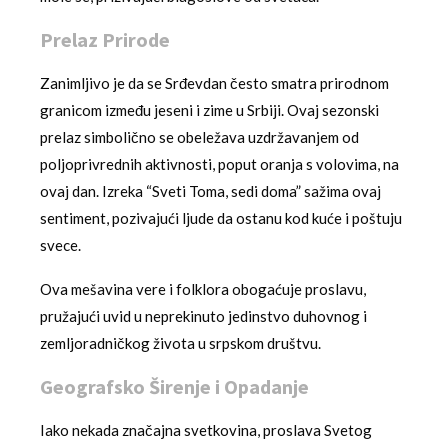
Prelaz Prirode
Zanimljivo je da se Srđevdan često smatra prirodnom
granicom između jeseni i zime u Srbiji. Ovaj sezonski
prelaz simbolično se obeležava uzdržavanjem od
poljoprivrednih aktivnosti, poput oranja s volovima, na
ovaj dan. Izreka “Sveti Toma, sedi doma” sažima ovaj
sentiment, pozivajući ljude da ostanu kod kuće i poštuju
svece.
Ova mešavina vere i folklora obogaćuje proslavu,
pružajući uvid u neprekinuto jedinstvo duhovnog i
zemljoradničkog života u srpskom društvu.
Geografsko Širenje i Opadanje
Iako nekada značajna svetkovina, proslava Svetog