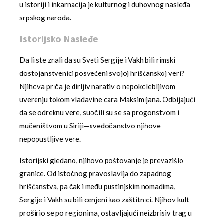
u istoriji i inkarnacija je kulturnog i duhovnog nasleđa
srpskog naroda.
Istorijsko Nasleđe
Da li ste znali da su Sveti Sergije i Vakh bili rimski
dostojanstvenici posvećeni svojoj hrišćanskoj veri?
Njihova priča je dirljiv narativ o nepokolebljivom
uverenju tokom vladavine cara Maksimijana. Odbijajući
da se odreknu vere, suočili su se sa progonstvom i
mučeništvom u Siriji—svedočanstvo njihove
nepopustljive vere.
Istorijski gledano, njihovo poštovanje je prevazišlo
granice. Od istočnog pravoslavlja do zapadnog
hrišćanstva, pa čak i među pustinjskim nomadima,
Sergije i Vakh su bili cenjeni kao zaštitnici. Njihov kult
proširio se po regionima, ostavljajući neizbrisiv trag u