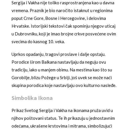
Sergija i Vakha nije toliko rasprostranjena kao u davna
vremena. Praznik je bio naročito istaknut u regionima
poput Crne Gore, Bosne i Hercegovine, i delovima
Hrvatske. Istorijski tekstovi čak spominju njegov uticaj
u Dubrovniku, koji je imao brojne crkve posvećene ovim
svecima do kasnog 10. veka.
Uprkos opadanju, tragovi proslave i dalje opstaju.
Porodice širom Balkana nastavljaju da neguju ovu
tradiciju, iako u manjem obimu. Na mestima kao što su
Gorobilje, blizu Požege u Srbiji, još uvek se može naći
skupina porodica koje nastavljaju ovo kulturno nasleđe.
Simbolika Ikona
Prikaz Svetog Sergija i Vakha na ikonama pruža uvid u
njihov poštovani status. Te ih prikazuju u jednostavnim
odećama, ukrašene krstovima i mitrama, simbolizujući