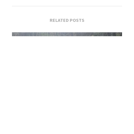
RELATED POSTS
Planirani prekid vode u Užicu 24. aprila: Spisak...
Apr 24, 2026