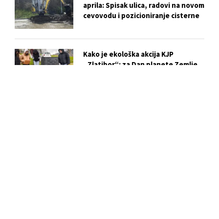
aprila: Spisak ulica, radovi na novom
cevovodu i pozicioniranje cisterne
Kako je ekološka akcija KJP
„Zlatibor“: za Dan planete Zemlje
postala praktična lekcija za mlade iz
Kučeva
Vežba evakuacije i gašenja požara u
OŠ „Dušan Jerković“: ključni koraci
za bezbednost učenika
Biser skriven u centru Užica: Istorija
i tajne Crkve Svetog Marka