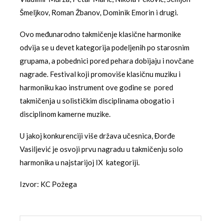
Šmeljkov, Roman Žbanov, Dominik Emorin i drugi.
Ovo međunarodno takmičenje klasične harmonike
odvija se u devet kategorija podeljenih po starosnim
grupama, a pobednici pored pehara dobijaju i novčane
nagrade. Festival koji promoviše klasičnu muziku i
harmoniku kao instrument ove godine se pored
takmičenja u solističkim disciplinama obogatio i
disciplinom kamerne muzike.
U jakoj konkurenciji više država učesnica, Đorđe
Vasiljević je osvoji prvu nagradu u takmičenju solo
harmonika u najstarijoj IX kategoriji.
Izvor: KC Požega