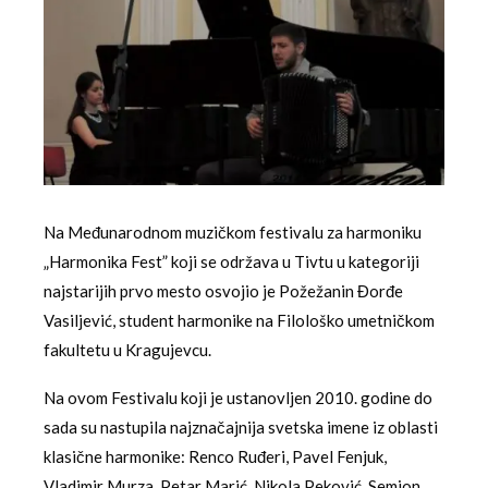
Na Međunarodnom muzičkom festivalu za harmoniku
„Harmonika Fest” koji se održava u Tivtu u kategoriji
najstarijih prvo mesto osvojio je Požežanin Đorđe
Vasiljević, student harmonike na Filološko umetničkom
fakultetu u Kragujevcu.
Na ovom Festivalu koji je ustanovljen 2010. godine do
sada su nastupila najznačajnija svetska imene iz oblasti
klasične harmonike: Renco Ruđeri, Pavel Fenjuk,
Vladimir Murza, Petar Marić, Nikola Peković, Semjon