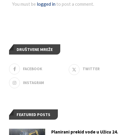
You must be
logged in
to post a comment.
DRUŠTVENE MREŽE
FACEBOOK
TWITTER
INSTAGRAM
FEATURED POSTS
Planirani prekid vode u Užicu 24.