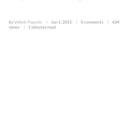
Požeški harmonikaš najbolji na Međunarodnom
Harmonika Fest–u
by
Velimir Popovic
Jun 1, 2015
0 comments
634
views
1 minutes read