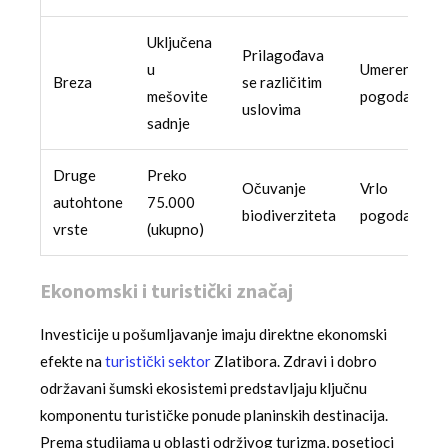
Uključena
Prilagođava
u
Umereno
Breza
se različitim
mešovite
pogodan
uslovima
sadnje
Druge
Preko
Očuvanje
Vrlo
autohtone
75.000
biodiverziteta
pogodan
vrste
(ukupno)
Ekonomski i turistički značaj
Investicije u pošumljavanje imaju direktne ekonomski
efekte na
turistički sektor
Zlatibora. Zdravi i dobro
održavani šumski ekosistemi predstavljaju ključnu
komponentu turističke ponude planinskih destinacija.
Prema studijama u oblasti održivog turizma, posetioci