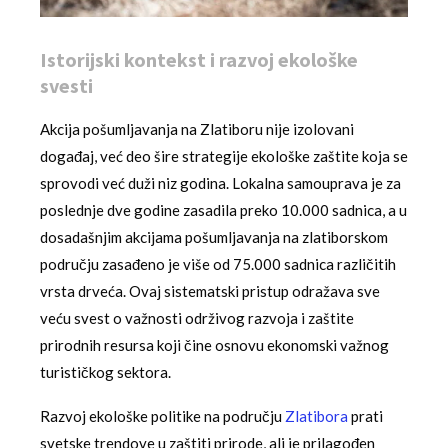
Istorijski kontekst i razvoj ekološke
svesti
Akcija pošumljavanja na Zlatiboru nije izolovani
događaj, već deo šire strategije ekološke zaštite koja se
sprovodi već duži niz godina. Lokalna samouprava je za
poslednje dve godine zasadila preko 10.000 sadnica, a u
dosadašnjim akcijama pošumljavanja na zlatiborskom
području zasađeno je više od 75.000 sadnica različitih
vrsta drveća. Ovaj sistematski pristup odražava sve
veću svest o važnosti održivog razvoja i zaštite
prirodnih resursa koji čine osnovu ekonomski važnog
turističkog sektora.
Razvoj ekološke politike na području
Zlatibora
prati
svetske trendove u zaštiti prirode, ali je prilagođen