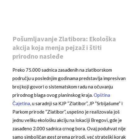
Pošumljavanje Zlatibora: Ekološka
akcija koja menja pejzaž i štiti
prirodno nasleđe
Preko 75.000 sadnica zasađenih na zlatiborskom
području u poslednjim godinama predstavlja impresivan
broj koji govori o sistematskom radu na očuvanju
prirodnog blaga ovog planinskog kraja.
Opština
Čajetina
, u saradnji sa KJP “Zlatibor”, JP “Srbijašume” i
Parkom prirode “Zlatibor”, uspešno je realizovala još
jednu veliku ekološku akciju na lokaciji Bregovi, gde je
zasađeno 2.000 sadnica crnog bora. Ovaj poduhvat nije
samo simboličan gest prema prirodi, već strateški korak