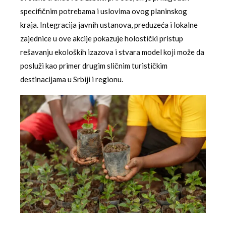
specifičnim potrebama i uslovima ovog planinskog
kraja. Integracija javnih ustanova, preduzeća i lokalne
zajednice u ove akcije pokazuje holostički pristup
rešavanju ekoloških izazova i stvara model koji može da
posluži kao primer drugim sličnim turističkim
destinacijama u Srbiji i regionu.