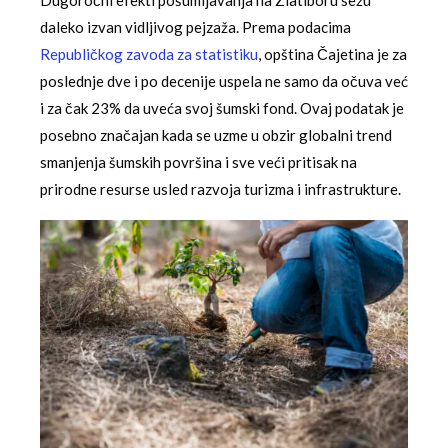
daleko izvan vidljivog pejzaža. Prema podacima
Republičkog zavoda za statistiku
, opština Čajetina je za
poslednje dve i po decenije uspela ne samo da očuva već
i za čak 23% da uveća svoj šumski fond. Ovaj podatak je
posebno značajan kada se uzme u obzir globalni trend
smanjenja šumskih površina i sve veći pritisak na
prirodne resurse usled razvoja turizma i infrastrukture.