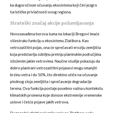
ka dugoročnom očuvanju ekosistema koji čini jezgro
turističke privlačnosti ovog regiona.
Strateški značaj akcije pošumljavanja
Novozasađena borova šuma na lokaciji Bregovi imaće
višestruku funkciju u ekosistemu Zlatibora. Kao
vetrozaštitni pojas, ona će sprečavati eroziju zemljišta
koja predstavlja ozbiljnu pretnju planinskim područjima
izloženim jakim vetrovima. Naučne studije pokazuju da
dobro planirani vetrozaštitni pojasevi mogu smanjiti
brzinu vetra i do 50%, što direktno utiče na očuvanje
plodnog sloja zemljišta i sprečavanje degradacije
terena. Ova funkcija postaje posebno važna u kontekstu
klimatskih promena koje donose ekstremnije vremenske
uslove i češće pojave jakih vetrova.
Dugoročni efekti pošumljavanja na Zlatiboru sežu