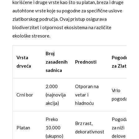
korišćene i druge vrste kao što su platan, breza i druge
autohtone vrste koje su pogodne za specifične uslove
zlatiborskog područja. Ovaj pristup osigurava
biodiverzitet i otpornost ekosistema na različite
ekološke stresore.
Broj
Vrsta
Pogodnost
zasađenih
Prednosti
drveća
za Zlatibor
sadnica
2.000
Otporan na
Vrlo
Crni bor
(najnovija
vetar i
pogodan
akcija)
hladnoću
Preko
Pogodan
Brz rast,
Platan
10.000
za niži
dekorativnost
(ukupno)
delove