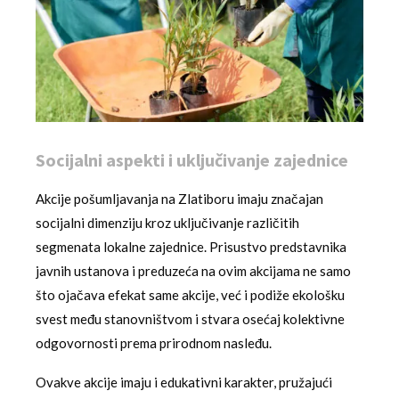
Socijalni aspekti i uključivanje zajednice
Akcije pošumljavanja na Zlatiboru imaju značajan
socijalni dimenziju kroz uključivanje različitih
segmenata lokalne zajednice. Prisustvo predstavnika
javnih ustanova i preduzeća na ovim akcijama ne samo
što ojačava efekat same akcije, već i podiže ekološku
svest među stanovništvom i stvara osećaj kolektivne
odgovornosti prema prirodnom nasleđu.
Ovakve akcije imaju i edukativni karakter, pružajući