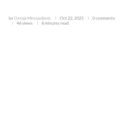
Pošumljavanje Zlatibora: Ekološka akcija koja
menja pejzaž i štiti prirodno nasleđe
by
Ostoja Mirosavljevic
Oct 22, 2025
0 comments
46
views
6 minutes read