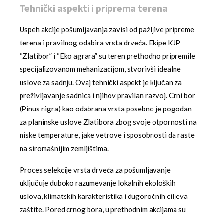
Tehnički aspekti i priprema terena
Uspeh akcije pošumljavanja zavisi od pažljive pripreme
terena i pravilnog odabira vrsta drveća. Ekipe KJP
“Zlatibor” i “Eko agrara” su teren prethodno pripremile
specijalizovanom mehanizacijom, stvorivši idealne
uslove za sadnju. Ovaj tehnički aspekt je ključan za
preživljavanje sadnica i njihov pravilan razvoj. Crni bor
(Pinus nigra) kao odabrana vrsta posebno je pogodan
za planinske uslove Zlatibora zbog svoje otpornosti na
niske temperature, jake vetrove i sposobnosti da raste
na siromašnijim zemljištima.
Proces selekcije vrsta drveća za pošumljavanje
uključuje duboko razumevanje lokalnih ekoloških
uslova, klimatskih karakteristika i dugoročnih ciljeva
zaštite. Pored crnog bora, u prethodnim akcijama su