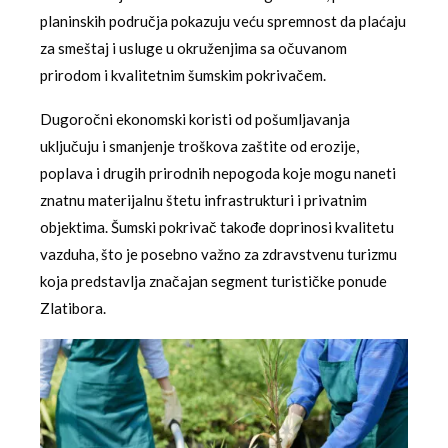
planinskih područja pokazuju veću spremnost da plaćaju
za smeštaj i usluge u okruženjima sa očuvanom
prirodom i kvalitetnim šumskim pokrivačem.
Dugoročni ekonomski koristi od pošumljavanja
uključuju i smanjenje troškova zaštite od erozije,
poplava i drugih prirodnih nepogoda koje mogu naneti
znatnu materijalnu štetu infrastrukturi i privatnim
objektima. Šumski pokrivač takođe doprinosi kvalitetu
vazduha, što je posebno važno za zdravstvenu turizmu
koja predstavlja značajan segment turističke ponude
Zlatibora.