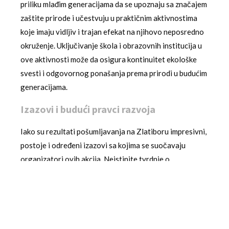
priliku mlađim generacijama da se upoznaju sa značajem
zaštite prirode i učestvuju u praktičnim aktivnostima
koje imaju vidljiv i trajan efekat na njihovo neposredno
okruženje. Uključivanje škola i obrazovnih institucija u
ove aktivnosti može da osigura kontinuitet ekološke
svesti i odgovornog ponašanja prema prirodi u budućim
generacijama.
Izazovi i budući pravci razvoja
Iako su rezultati pošumljavanja na Zlatiboru impresivni,
postoje i određeni izazovi sa kojima se suočavaju
organizatori ovih akcija. Neistinite tvrdnje o
uništavanju prirode koje se pojavljuju u delu javnosti
predstavljaju izazov koji zahteva kontinuirano
komuniciranje rezultata i transparentnost u
sprovođenju ekoloških projekata. Kako je naglasio
predsednik opštine Čajetina, Milan Stamatović, najbolji