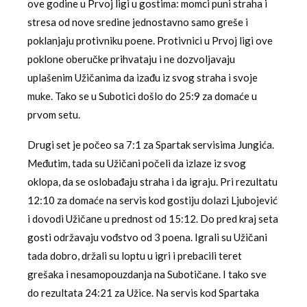
ove godine u Prvoj ligi u gostima: momci puni straha i
stresa od nove sredine jednostavno samo greše i
poklanjaju protivniku poene. Protivnici u Prvoj ligi ove
poklone oberučke prihvataju i ne dozvoljavaju
uplašenim Užičanima da izađu iz svog straha i svoje
muke. Tako se u Subotici došlo do 25:9 za domaće u
prvom setu.
Drugi set je počeo sa 7:1 za Spartak servisima Jungića.
Međutim, tada su Užičani počeli da izlaze iz svog
oklopa, da se oslobađaju straha i da igraju. Pri rezultatu
12:10 za domaće na servis kod gostiju dolazi Ljubojević
i dovodi Užičane u prednost od 15:12. Do pred kraj seta
gosti održavaju vođstvo od 3 poena. Igrali su Užičani
tada dobro, držali su loptu u igri i prebacili teret
grešaka i nesamopouzdanja na Subotičane. I tako sve
do rezultata 24:21 za Užice. Na servis kod Spartaka