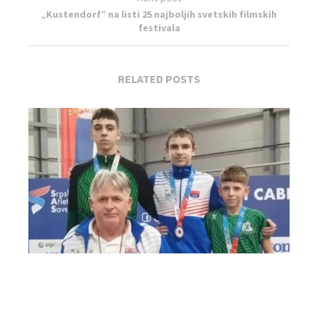
„Kustendorf” na listi 25 najboljih svetskih filmskih
festivala
RELATED POSTS
Atletski klub Užice: Bronza na Prvenstvu Srbije i...