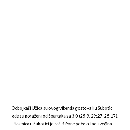
Odbojkaši Užica su ovog vikenda gostovali u Subotici
gde su poraženi od Spartaka sa 3:0 (25:9, 29:27, 25:17).
Utakmica u Subotici je za Užičane počela kao i većina