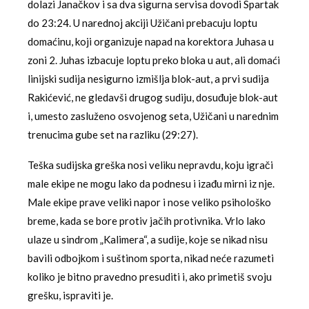
dolazi Janačkov i sa dva sigurna servisa dovodi Spartak
do 23:24. U narednoj akciji Užičani prebacuju loptu
domaćinu, koji organizuje napad na korektora Juhasa u
zoni 2. Juhas izbacuje loptu preko bloka u aut, ali domaći
linijski sudija nesigurno izmišlja blok-aut, a prvi sudija
Rakićević, ne gledavši drugog sudiju, dosuđuje blok-aut
i, umesto zasluženo osvojenog seta, Užičani u narednim
trenucima gube set na razliku (29:27).
Teška sudijska greška nosi veliku nepravdu, koju igrači
male ekipe ne mogu lako da podnesu i izađu mirni iz nje.
Male ekipe prave veliki napor i nose veliko psihološko
breme, kada se bore protiv jačih protivnika. Vrlo lako
ulaze u sindrom „Kalimera“, a sudije, koje se nikad nisu
bavili odbojkom i suštinom sporta, nikad neće razumeti
koliko je bitno pravedno presuditi i, ako primetiš svoju
grešku, ispraviti je.