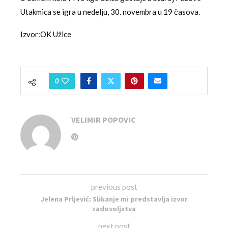
Utakmica se igra u nedelju, 30. novembra u 19 časova.
Izvor:OK Užice
0
VELIMIR POPOVIC
previous post
Jelena Prljević: Slikanje mi predstavlja izvor
zadovoljstva
next post