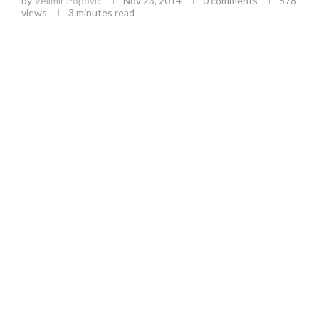
by
Velimir Popovic
Nov 23, 2014
0 comments
578
views
3 minutes read