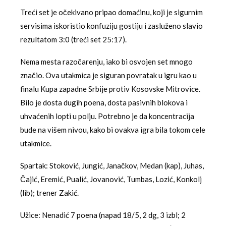
Treći set je očekivano pripao domaćinu, koji je sigurnim
servisima iskoristio konfuziju gostiju i zasluženo slavio
rezultatom 3:0 (treći set 25:17).
Nema mesta razočarenju, iako bi osvojen set mnogo
značio. Ova utakmica je siguran povratak u igru kao u
finalu Kupa zapadne Srbije protiv Kosovske Mitrovice.
Bilo je dosta dugih poena, dosta pasivnih blokova i
uhvaćenih lopti u polju. Potrebno je da koncentracija
bude na višem nivou, kako bi ovakva igra bila tokom cele
utakmice.
Spartak: Stoković, Jungić, Janačkov, Medan (kap), Juhas,
Čajić, Eremić, Pualić, Jovanović, Tumbas, Lozić, Konkolj
(lib); trener Zakić.
Užice: Nenadić 7 poena (napad 18/5, 2 dg, 3 izbl; 2