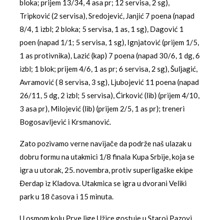
bloka; prijem 13/34, 4 asa pr; 12 servisa, 2 sg),
Tripković (2 servisa), Sredojević, Janjić 7 poena (napad
8/4, 1 izbl; 2 bloka; 5 servisa, 1 as, 1 sg), Dagović 1
poen (napad 1/1; 5 servisa, 1 sg), Ignjatović (prijem 1/5,
1 as protivnika), Lazić (kap) 7 poena (napad 30/6, 1 dg, 6
izbl; 1 blok; prijem 4/6, 1 as pr; 6 servisa, 2 sg), Šuljagić,
Avramović ( 8 servisa, 3 sg), Ljubojević 11 poena (napad
26/11, 5 dg, 2 izbl; 5 servisa), Ćirković (lib) (prijem 4/10,
3 asa pr), Milojević (lib) (prijem 2/5, 1 as pr); treneri
Bogosavljević i Krsmanović.
Zato pozivamo verne navijače da podrže naš ulazak u
dobru formu na utakmici 1/8 finala Kupa Srbije, koja se
igra u utorak, 25. novembra, protiv superligaške ekipe
Đerdap iz Kladova. Utakmica se igra u dvorani Veliki
park u 18 časova i 15 minuta.
U osmom kolu Prve lige Užice gostuje u Staroj Pazovi.