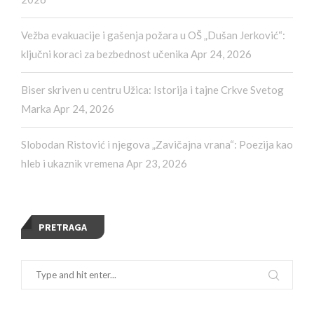
Vežba evakuacije i gašenja požara u OŠ „Dušan Jerković“:
ključni koraci za bezbednost učenika
Apr 24, 2026
Biser skriven u centru Užica: Istorija i tajne Crkve Svetog
Marka
Apr 24, 2026
Slobodan Ristović i njegova „Zavičajna vrana“: Poezija kao
hleb i ukaznik vremena
Apr 23, 2026
PRETRAGA