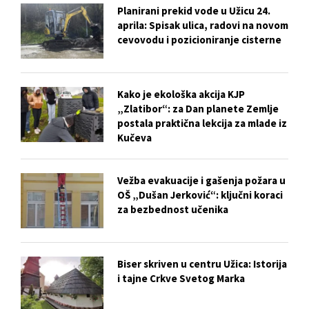
Planirani prekid vode u Užicu 24.
aprila: Spisak ulica, radovi na novom
cevovodu i pozicioniranje cisterne
Kako je ekološka akcija KJP
„Zlatibor“: za Dan planete Zemlje
postala praktična lekcija za mlade iz
Kučeva
Vežba evakuacije i gašenja požara u
OŠ „Dušan Jerković“: ključni koraci
za bezbednost učenika
Biser skriven u centru Užica: Istorija
i tajne Crkve Svetog Marka