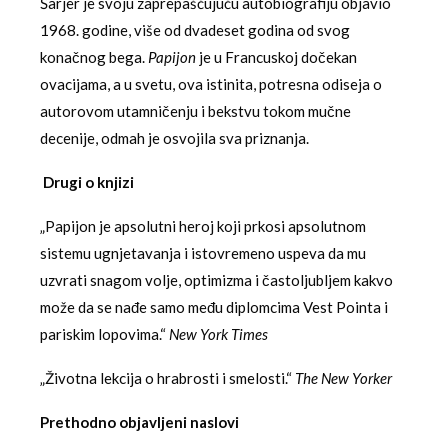
Šarjer je svoju zaprepašćujuću autobiografiju objavio
1968. godine, više od dvadeset godina od svog
konačnog bega.
Papijon
je u Francuskoj dočekan
ovacijama, a u svetu, ova istinita, potresna odiseja o
autorovom utamničenju i bekstvu tokom mučne
decenije, odmah je osvojila sva priznanja.
Drugi o knjizi
„Papijon je apsolutni heroj koji prkosi apsolutnom
sistemu ugnjetavanja i istovremeno uspeva da mu
uzvrati snagom volje, optimizma i častoljubljem kakvo
može da se nađe samo među diplomcima Vest Pointa i
pariskim lopovima.“
New York Times
„Životna lekcija o hrabrosti i smelosti.“
The New Yorker
Prethodno objavljeni naslovi