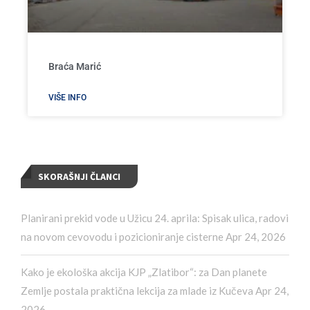
Braća Marić
VIŠE INFO
SKORAŠNJI ČLANCI
Planirani prekid vode u Užicu 24. aprila: Spisak ulica, radovi
na novom cevovodu i pozicioniranje cisterne
Apr 24, 2026
Kako je ekološka akcija KJP „Zlatibor“: za Dan planete
Zemlje postala praktična lekcija za mlade iz Kučeva
Apr 24,
2026