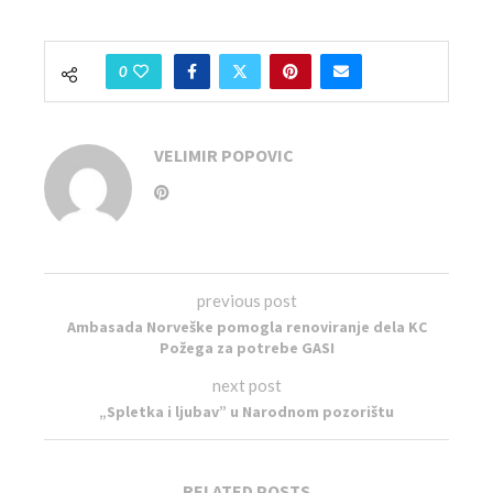
0
VELIMIR POPOVIC
previous post
Ambasada Norveške pomogla renoviranje dela KC
Požega za potrebe GASI
next post
„Spletka i ljubav” u Narodnom pozorištu
RELATED POSTS