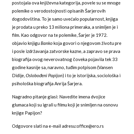
postojala ova književna kategorija, povele su se mnoge
polemike o verodostojnosti opisanih Šarjerovih
dogodovština. To je samo uvećalo popularnost, knjiga
je prodata u preko 13 miliona primeraka, a snimljen je i
film. Kao odgovor na te polemike, Šarjer je 1972.
objavio knjigu
Banko
koja govori o njegovom životu pre
i posle izdržavanja zatvorske kazne, a zapravo se prava
biografija ovog neverovatnog čoveka pojavila tek 33
godine kasnije sa, naravno, tuđim potpisom (Vansen
Didije,
Oslobođeni Papijon
) i to je istorijska, sociološka i
psihološka biografija Anrija Šarjera.
Nagradno pitanje glasi: Navedite imena dvojice
glumaca koji su igrali u filmu koji je snimljen na osnovu
knjige Papijon?
Odgovore slati na e-mail adresu:office@ero.rs