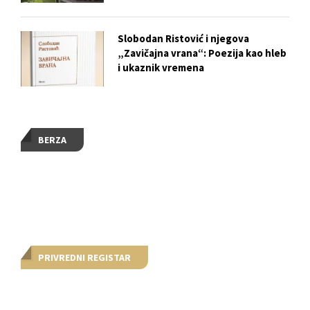
Slobodan Ristović i njegova
„Zavičajna vrana“: Poezija kao hleb
i ukaznik vremena
BERZA
PRIVREDNI REGISTAR