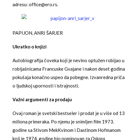
adresu: office@ero.rs.
PAPIJON, ANRI ŠARJER
Ukratko o knjizi
Autobiografija čoveka koji je nevino optužen robijao u
robijašnicama Francuske Gvajane i nakon deset godina
pokušaja konačno uspeo da pobegne. Izvanredna priča
o ljudskoj upornosti i istrajnosti.
Važni argumenti za prodaju
Ovaj roman je svetski bestseler i prodat je u više od 13
miliona primeraka. Po njemu je snimljen film 1973.
godine sa Stivom MekKvinom i Dastinom Hofmanom
koji je 1974. godine bio nominovan za
Oskara
.