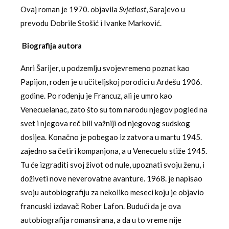
Ovaj roman je 1970. objavila
Svjetlost
, Sarajevo u
prevodu Dobrile Stošić i Ivanke Marković.
Biografija autora
Anri Šarijer, u podzemlju svojevremeno poznat kao
Papijon, rođen je u učiteljskoj porodici u Ardešu 1906.
godine. Po rođenju je Francuz, ali je umro kao
Venecuelanac, zato što su tom narodu njegov pogled na
svet i njegova reč bili važniji od njegovog sudskog
dosijea. Konačno je pobegao iz zatvora u martu 1945.
zajedno sa četiri kompanjona, a u Venecuelu stiže 1945.
Tu će izgraditi svoj život od nule, upoznati svoju ženu, i
doživeti nove neverovatne avanture. 1968. je napisao
svoju autobiografiju za nekoliko meseci koju je objavio
francuski izdavač Rober Lafon. Budući da je ova
autobiografija romansirana, a da u to vreme nije