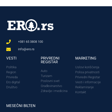
+381 65 3808 100
info@ero.rs
VESTI
PRIVREDNI
MARKETING
REGISTAR
Politika
Uslovi korišćenja
Auto
Region
Polisa privatnosti
Turizam
Privreda
Privredni Registar
Poslovni svet
Ero digital
Vesti i informacije
Građevinarstvo
Društvo
Reklamiranje
Zdravlje i medicina
Kontakt
MESEČNI BILTEN