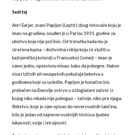
Sadr
žaj
Anri Šarjer, zvani Papijon (Leptir) zbog tetovaže koju je
imao na grudima, osuđen je u Parizu 1931. godine za
ubistvo koje nije počinio. Od trenutka kada mu je
izrečena kazna – doživotna robija koju će služiti u
kažnjeničkoj koloniji u Francuskoj Gvineji – imao je
samo jednu, opsesivnu misao: kako da pobegne. Nakon
niza rizičnih ali neuspešnih pokušaja bekstva u
godinama koje su usledile, Papijon je konačno bio
prebačen na Đavolje ostrvo u ozloglašeni zatvor iz
kojeg niko nikada nije pobegao – tačnije, niko pre njega.
Bekstvo, koje je sam opisao do neverovatnih tančina,
bilo je jedan od najneverovatnijih testova ljudske
lukavosti, volje i istrajnosti.