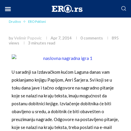
Home
Društvo
Poklanjamo knjigu Papijon
Facebook-f
Instagram
Twitter
Linkedin
Envelope
Društvo
ERO Pokloni
Poklanjamo knjigu Papijon
by
Velimir Popovic
Apr 7, 2014
0 comments
895
views
3 minutes read
U saradnji sa Izdavačkom kućom Laguna danas vam
poklanjamo knjigu Papijom, Anri Šarjera. Svi koji se u
toku dana jave i tačno odgovore na nagradno pitanje
koje se nalazi na kraju teksta, imaju mogućnost da
postanu dobitnici knjige. Izvlačenje dobitnika će biti
obavljeno u sredu, a dobitnik će biti obavešten o
preuzimanju nagrade. Odgovore na postavljeno pitanje,
koje se nalazi na kraju teksta, treba poslati na e-mail