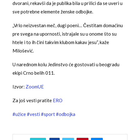
dvorani, rekavši da je publika bila u prilici da se uveri u
sve potrebne elemente ženske odbojke.
„Vrlo neizvestan meč, dugi poeni… Čestitam domaćinu
pre svega na upornosti, istrajale su u onome što su
htele i to ih čini takvim klubom kakav jesu“, kaže
Milošević.
U narednom kolu Jedinstvo će gostovati u beogradu
ekipi Crno belih 011.
Izvor:
ZoomUE
Za još vesti pratite
ERO
#užice
#vesti
#sport
#odbojka