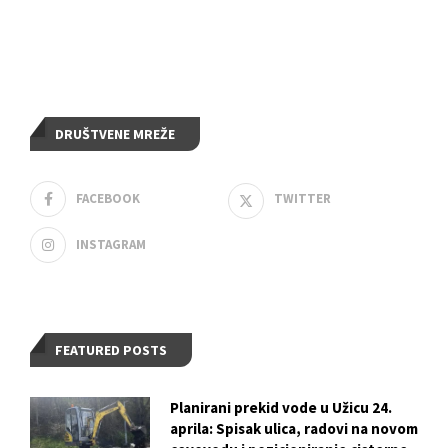
DRUŠTVENE MREŽE
FACEBOOK
TWITTER
INSTAGRAM
FEATURED POSTS
Planirani prekid vode u Užicu 24.
aprila: Spisak ulica, radovi na novom