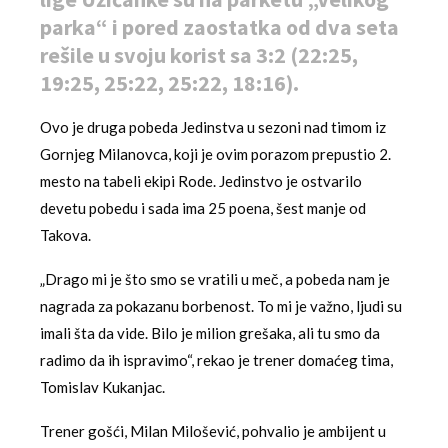
parka“ i pored zaostatka od dva seta
rešile u svoju korist sa 3:2 (22:25,
19:25, 25:22, 25:22, 18:16).
Ovo je druga pobeda Jedinstva u sezoni nad timom iz
Gornjeg Milanovca, koji je ovim porazom prepustio 2.
mesto na tabeli ekipi Rode. Jedinstvo je ostvarilo
devetu pobedu i sada ima 25 poena, šest manje od
Takova.
„Drago mi je što smo se vratili u meč, a pobeda nam je
nagrada za pokazanu borbenost. To mi je važno, ljudi su
imali šta da vide. Bilo je milion grešaka, ali tu smo da
radimo da ih ispravimo“, rekao je trener domaćeg tima,
Tomislav Kukanjac.
Trener gošći, Milan Milošević, pohvalio je ambijent u