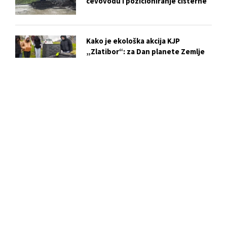
cevovodu i pozicioniranje cisterne
Kako je ekološka akcija KJP
„Zlatibor“: za Dan planete Zemlje
postala praktična lekcija za mlade iz
Kučeva
Vežba evakuacije i gašenja požara u
OŠ „Dušan Jerković“: ključni koraci
za bezbednost učenika
Biser skriven u centru Užica: Istorija
i tajne Crkve Svetog Marka
Slobodan Ristović i njegova