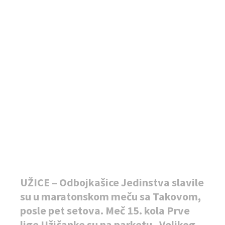
UŽICE – Odbojkašice Jedinstva slavile
su u maratonskom meču sa Takovom,
posle pet setova. Meč 15. kola Prve
lige Užičanke su na parketu „Velikog