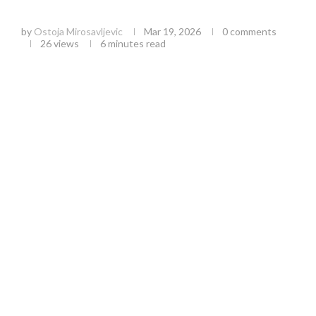
pripremite
by
Ostoja Mirosavljevic
Mar 19, 2026
0 comments
26
views
6 minutes read