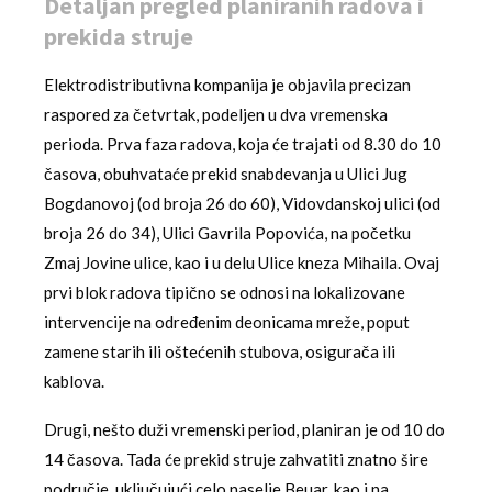
Detaljan pregled planiranih radova i
prekida struje
Elektrodistributivna kompanija je objavila precizan
raspored za četvrtak, podeljen u dva vremenska
perioda. Prva faza radova, koja će trajati od 8.30 do 10
časova, obuhvataće prekid snabdevanja u Ulici Jug
Bogdanovoj (od broja 26 do 60), Vidovdanskoj ulici (od
broja 26 do 34), Ulici Gavrila Popovića, na početku
Zmaj Jovine ulice, kao i u delu Ulice kneza Mihaila. Ovaj
prvi blok radova tipično se odnosi na lokalizovane
intervencije na određenim deonicama mreže, poput
zamene starih ili oštećenih stubova, osigurača ili
kablova.
Drugi, nešto duži vremenski period, planiran je od 10 do
14 časova. Tada će prekid struje zahvatiti znatno šire
područje, uključujući celo naselje Beuar, kao i na