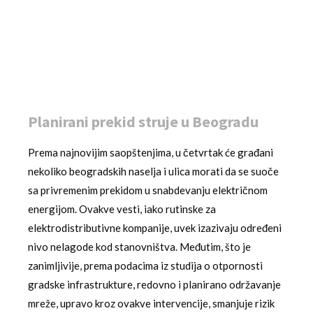
Planirani prekid struje u Beogradu
Prema najnovijim saopštenjima, u četvrtak će građani
nekoliko beogradskih naselja i ulica morati da se suoče
sa privremenim prekidom u snabdevanju električnom
energijom. Ovakve vesti, iako rutinske za
elektrodistributivne kompanije, uvek izazivaju određeni
nivo nelagode kod stanovništva. Međutim, što je
zanimljivije, prema podacima iz studija o otpornosti
gradske infrastrukture, redovno i planirano održavanje
mreže, upravo kroz ovakve intervencije, smanjuje rizik