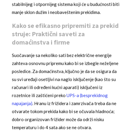
stabilnijeg i otpornijeg sistema koji će u budućnosti biti
manje sklon dužim i neobaveštenim prekidima.
Kako se efikasno pripremiti za prekid
struje: Praktični saveti za
domaćinstva i firme
Suočavanje sa nekoliko sati bez električne energije
zahteva osnovnu pripremu kako bi se izbegle neželjene
posledice. Za domaćinstva, ključno je da se osigura da
su svi uređaji osetljivi na naglo isključenje (kao što su
računari ili određeni kućni aparati) isključeni iz
rozetnice ili zaštićeni preko
UPS-a (besprekidnog
napajanja)
. Hranu iz frižidera i zamrzivača treba da ne
otvarate tokom prekida kako bi se očuvala hladnoća;
dobro organizovan frižider može da održi nisku
temperaturu i do 4 sata ako se ne otvara.