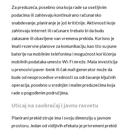
Za preduzeća, posebno ona koja rade sa osetljivim
podacima ili zahtevaju kontinuirano računarsko
snabdevanje, planiranje je još kritičnije. Aktivnosti koje
zahtevaju internet ili računare trebalo bi da budu
zakasane ili obavljene van vremena prekida. Korisno je
imati rezervne planove za komunikaciju, kao što su pune
baterije na mobilnim telefonima i mogućnost korišćenja
mobilnih podataka umesto Wi-Fi mreže. Mala investicija
u prenosivi paver-benk ili čak mali generator može da
bude od neoprocedive vrednosti za održavanje ključnih
operacija, posebno u srednjim i malim preduzećima koja
rade u pogođenim područjima.
Uticaj na saobraćaj i javnu rasvetu
Planirani prekid struje ima i svoju dimenziju u javnom
prostoru. Jedan od vidljivih efekata je privremeni prekid