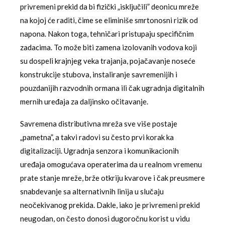
privremeni prekid da bi fizički „isključili” deonicu mreže
na kojoj će raditi, čime se eliminiše smrtonosni rizik od
napona. Nakon toga, tehničari pristupaju specifičnim
zadacima. To može biti zamena izolovanih vodova koji
su dospeli krajnjeg veka trajanja, pojačavanje noseće
konstrukcije stubova, instaliranje savremenijih i
pouzdanijih razvodnih ormana ili čak ugradnja digitalnih
mernih uređaja za daljinsko očitavanje.
Savremena distributivna mreža sve više postaje
„pametna”, a takvi radovi su često prvi korak ka
digitalizaciji. Ugradnja senzora i komunikacionih
uređaja omogućava operaterima da u realnom vremenu
prate stanje mreže, brže otkriju kvarove i čak preusmere
snabdevanje sa alternativnih linija u slučaju
neočekivanog prekida. Dakle, iako je privremeni prekid
neugodan, on često donosi dugoročnu korist u vidu