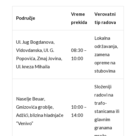
Vreme
Verovatni
Područje
prekida
tip radova
Lokalna
Ul. Jug Bogdanova,
održavanja,
Vidovdanska, Ul. G.
08:30 –
zamena
Popovića, Zmaj Jovina,
10:00
opreme na
Ul. kneza Mihaila
stubovima
Složeniji
radovi na
Naselje Beuar,
trafo-
Gmizovića groblje,
10:00 –
stanicama ili
Adžići, blizina hladnjače
14:00
glavnim
“Venivo”
granama
mreže