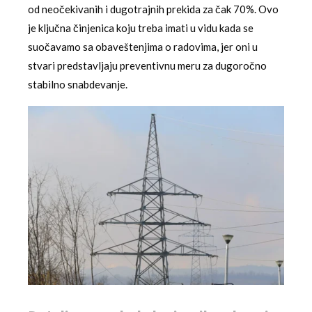
od neočekivanih i dugotrajnih prekida za čak 70%. Ovo
je ključna činjenica koju treba imati u vidu kada se
suočavamo sa obaveštenjima o radovima, jer oni u
stvari predstavljaju preventivnu meru za dugoročno
stabilno snabdevanje.