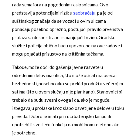
rada semafora na pogođenim raskrsnicama. Ovo
predstavlja potencijalni rizik u
saobraćaju
, pa je od
suštinskog značaja da se vozači u ovim ulicama
ponašaju posebno oprezno, poštujući pravilo prvenstva
prolaza sa desne strane i smanjujući brzinu. Gradske
službe i policija obično budu upozorene na ove radove i
mogu pojačati prisustvo na kritičnim tačkama.
Takođe, može doći do gašenja javne rasvete u
određenim delovima ulica, što može uticati na osećaj
bezbednosti, posebno ako se prekid produži u večernjim
satima (što u ovom slučaju nije planirano). Stanovnici bi
trebalo da budu svesni ovoga i da, ako je moguće,
izbegavaju prolaske kroz slabo osvetljene delove u toku
previda. Dobro je imati pri ruci baterijsku lampu ili
upotrebiti svetleću funkciju na mobilnom telefonu ako
je potrebno.