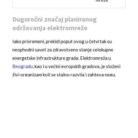
Dugoročni značaj planiranog
održavanja elektromreže
Iako privremeni, prekidi poput ovog u četvrtak su
neophodni savet za zdravstveno stanje celokupne
energetske infrastrukture grada. Elektromreža u
Beogradu
, kao i u većini evropskih gradova, je složeni
živi organizam koji se stalno razvija i zahteva negu.
Radovi na održavanju sprečavaju havarije koje mogu
imati daleko ozbiljnije posledice, poput prekida koji traju
danima ili čak nedeljama, sa ogromnim ekonomskim
gubicima i narušavanjem svakodnevnog života desetina
hiljada ljudi.
Investicije u modernizaciju distributivne mreže su,