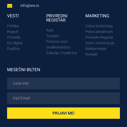
info@ero.rs
VESTI
PRIVREDNI
MARKETING
REGISTAR
Politika
Uslovi korišćenja
Auto
Region
Polisa privatnosti
Turizam
Privreda
Privredni Registar
Poslovni svet
Ero digital
Vesti i informacije
Građevinarstvo
Društvo
Reklamiranje
Zdravlje i medicina
Kontakt
MESEČNI BILTEN
PRIJAVI ME!