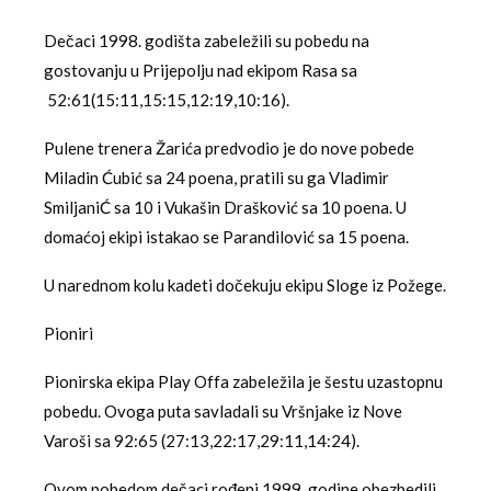
Dečaci 1998. godišta zabeležili su pobedu na
gostovanju u Prijepolju nad ekipom Rasa sa
52:61(15:11,15:15,12:19,10:16).
Pulene trenera Žarića predvodio je do nove pobede
Miladin Ćubić sa 24 poena, pratili su ga Vladimir
SmiljaniĆ sa 10 i Vukašin Drašković sa 10 poena. U
domaćoj ekipi istakao se Parandilović sa 15 poena.
U narednom kolu kadeti dočekuju ekipu Sloge iz Požege.
Pioniri
Pionirska ekipa Play Offa zabeležila je šestu uzastopnu
pobedu. Ovoga puta savladali su Vršnjake iz Nove
Varoši sa 92:65 (27:13,22:17,29:11,14:24).
Ovom pobedom dečaci rođeni 1999. godine obezbedili