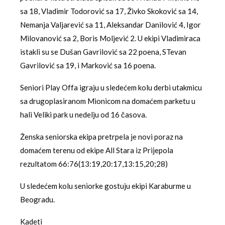
sa 18, Vladimir Todorović sa 17, Živko Skoković sa 14,
Nemanja Valjarević sa 11, Aleksandar Danilović 4, Igor
Milovanović sa 2, Boris Moljević 2. U ekipi Vladimiraca
istakli su se Dušan Gavrilović sa 22 poena, STevan
Gavrilović sa 19, i Marković sa 16 poena.
Seniori Play Offa igraju u sledećem kolu derbi utakmicu
sa drugoplasiranom Mionicom na domaćem parketu u
hali Veliki park u nedelju od 16 časova.
Ženska seniorska ekipa pretrpela je novi poraz na
domaćem terenu od ekipe All Stara iz Prijepola
rezultatom 66:76(13:19,20:17,13:15,20;28)
U sledećem kolu seniorke gostuju ekipi Karaburme u
Beogradu.
Kadeti