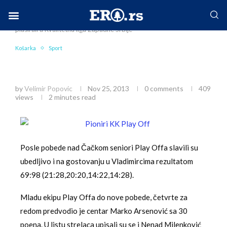
Home
Sport
Košarka
Pioniri i mlađi pioniri se
plasirali u Kvalitetnu ligu Zapadne Srbije
Facebook-f
Instagram
Twitter
Linkedin
Envelope
Košarka
Sport
Pioniri i mlađi pioniri se plasirali u Kvalitetnu
ligu Zapadne Srbije
by
Velimir Popovic
Nov 25, 2013
0 comments
409
views
2 minutes read
Posle pobede nad Čačkom seniori Play Offa slavili su
ubedljivo i na gostovanju u Vladimircima rezultatom
69:98 (21:28,20:20,14:22,14:28).
Mladu ekipu Play Offa do nove pobede, četvrte za
redom predvodio je centar Marko Arsenović sa 30
poena. U listu strelaca upisali su se i Nenad Milenković