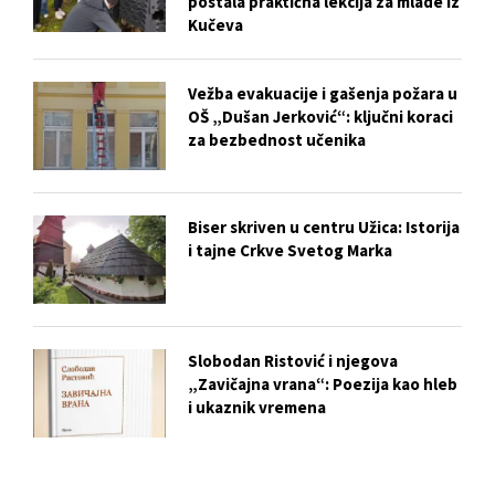
postala praktična lekcija za mlade iz
Kučeva
Vežba evakuacije i gašenja požara u
OŠ „Dušan Jerković“: ključni koraci
za bezbednost učenika
Biser skriven u centru Užica: Istorija
i tajne Crkve Svetog Marka
Slobodan Ristović i njegova
„Zavičajna vrana“: Poezija kao hleb
i ukaznik vremena