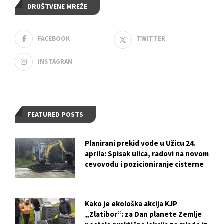
DRUŠTVENE MREŽE
FACEBOOK
TWITTER
INSTAGRAM
FEATURED POSTS
Planirani prekid vode u Užicu 24.
aprila: Spisak ulica, radovi na novom
cevovodu i pozicioniranje cisterne
Kako je ekološka akcija KJP
„Zlatibor“: za Dan planete Zemlje