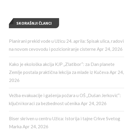
SKORAŠNJI ČLANCI
Planirani prekid vode u Užicu 24. aprila: Spisak ulica, radovi
na novom cevovodu i pozicioniranje cisterne
Apr 24, 2026
Kako je ekološka akcija KJP „Zlatibor“: za Dan planete
Zemlje postala praktična lekcija za mlade iz Kučeva
Apr 24,
2026
Vežba evakuacije i gašenja požara u OŠ „Dušan Jerković“:
ključni koraci za bezbednost učenika
Apr 24, 2026
Biser skriven u centru Užica: Istorija i tajne Crkve Svetog
Marka
Apr 24, 2026