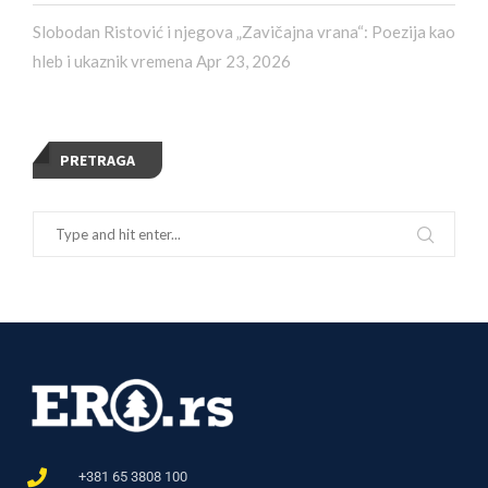
Slobodan Ristović i njegova „Zavičajna vrana“: Poezija kao
hleb i ukaznik vremena
Apr 23, 2026
PRETRAGA
+381 65 3808 100