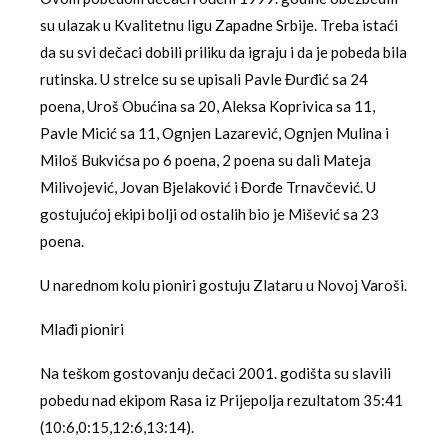
su ulazak u Kvalitetnu ligu Zapadne Srbije. Treba istaći
da su svi dečaci dobili priliku da igraju i da je pobeda bila
rutinska. U strelce su se upisali Pavle Đurđić sa 24
poena, Uroš Obućina sa 20, Aleksa Koprivica sa 11,
Pavle Micić sa 11, Ognjen Lazarević, Ognjen Mulina i
Miloš Bukvićsa po 6 poena, 2 poena su dali Mateja
Milivojević, Jovan Bjelaković i Đorđe Trnavčević. U
gostujućoj ekipi bolji od ostalih bio je Mišević sa 23
poena.
U narednom kolu pioniri gostuju Zlataru u Novoj Varoši.
Mlađi pioniri
Na teškom gostovanju dečaci 2001. godišta su slavili
pobedu nad ekipom Rasa iz Prijepolja rezultatom 35:41
(10:6,0:15,12:6,13:14).