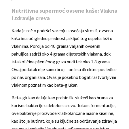
Nutritivna supermoć ovsene kaše: Vlakna
i zdravlje creva
Kada je reč o podršci varenju i osećaju sitosti, ovsena
kaša ima očiglednu prednost, a ključ tog uspeha leži u
vlaknima. Porcija od 40 grama valjanih ovsenih
pahuljica sadrži oko 4 grama dijetetskih vlakana, dok
ista količina pšeničnog griza nudi tek oko 1,3 grama.
Ovaj podatak nije samo broj – on ima direktne posledice
po naš organizam. Ovas je posebno bogat rastvorljivim
vlaknom poznatim kao beta-glukan.
Beta-glukan deluje kao prebiotik, služeći kao hrana za
korisne bakterije u debelom crevu. Tokom fermentacije,
ove bakterije proizvode kratkolančane masne kiseline,
kao što je butirat, koje su ključne za održavanje zdravlja
crevne sluzokože i imaju anti-inflamatorna svojstva.