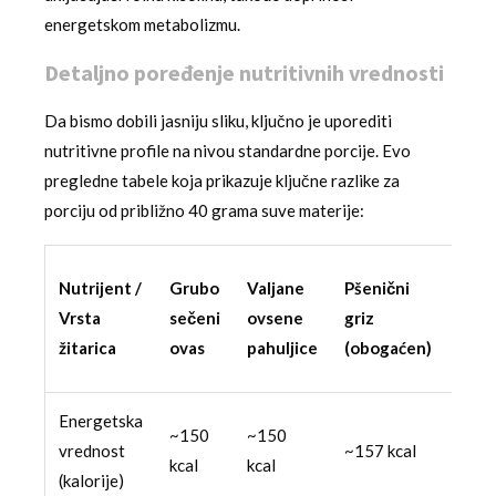
energetskom metabolizmu.
Detaljno poređenje nutritivnih vrednosti
Da bismo dobili jasniju sliku, ključno je uporediti
nutritivne profile na nivou standardne porcije. Evo
pregledne tabele koja prikazuje ključne razlike za
porciju od približno 40 grama suve materije:
Inst
Nutrijent /
Grubo
Valjane
Pšenični
ovse
Vrsta
sečeni
ovsene
griz
kaša
žitarica
ovas
pahuljice
(obogaćen)
(zas
Energetska
~150
~150
vrednost
~157 kcal
~166
kcal
kcal
(kalorije)