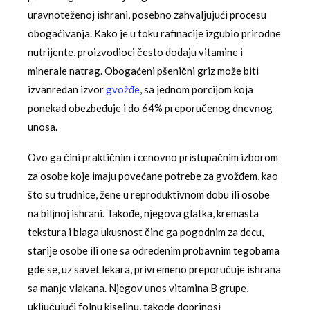
uravnoteženoj ishrani, posebno zahvaljujući procesu
obogaćivanja. Kako je u toku rafinacije izgubio prirodne
nutrijente, proizvodioci često dodaju vitamine i
minerale natrag. Obogaćeni pšenični griz može biti
izvanredan izvor
gvožđe
, sa jednom porcijom koja
ponekad obezbeđuje i do 64% preporučenog dnevnog
unosa.
Ovo ga čini praktičnim i cenovno pristupačnim izborom
za osobe koje imaju povećane potrebe za gvožđem, kao
što su trudnice, žene u reproduktivnom dobu ili osobe
na biljnoj ishrani. Takođe, njegova glatka, kremasta
tekstura i blaga ukusnost čine ga pogodnim za decu,
starije osobe ili one sa određenim probavnim tegobama
gde se, uz savet lekara, privremeno preporučuje ishrana
sa manje vlakana. Njegov unos vitamina B grupe,
uključujući folnu kiselinu, takođe doprinosi