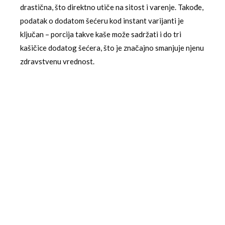
drastična, što direktno utiče na sitost i varenje. Takođe,
podatak o dodatom šećeru kod instant varijanti je
ključan – porcija takve kaše može sadržati i do tri
kašičice dodatog šećera, što je značajno smanjuje njenu
zdravstvenu vrednost.
Praktični saveti za izbor i pripremu
Izbor između ovsene kaše i pšeničnog griza treba da
bude vođen individualnim potrebama i ciljevima. Za
većinu ljudi koji žele da povećaju unos vlakana, podrže
zdravstvenu crevnu mikrofloru, regulišu holesterol ili
imaju probleme sa stabilnošću šećera u krvi,
ovsena
kaša
je superiorniji izbor. Optimalno je izabrati grubo
sečeni ovas ili klasične valjane pahuljice, a izbegavati
zaslađene instant mešavine.
S druge strane,
pšenični griz
može biti dobar izbor za