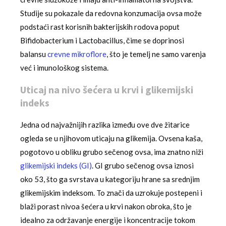
Studije su pokazale da redovna konzumacija ovsa može
podstaći rast korisnih bakterijskih rodova poput
Bifidobacterium i Lactobacillus, čime se doprinosi
balansu
crevne mikroflore
, što je temelj ne samo varenja
već i imunološkog sistema.
Uticaj na nivo šećera u krvi i glikemijski
indeks
Jedna od najvažnijih razlika između ove dve žitarice
ogleda se u njihovom uticaju na glikemija. Ovsena kaša,
pogotovo u obliku grubo sečenog ovsa, ima znatno niži
glikemijski indeks (GI)
. GI grubo sečenog ovsa iznosi
oko 53, što ga svrstava u kategoriju hrane sa srednjim
glikemijskim indeksom. To znači da uzrokuje postepeni i
blaži porast nivoa šećera u krvi nakon obroka, što je
idealno za održavanje energije i koncentracije tokom