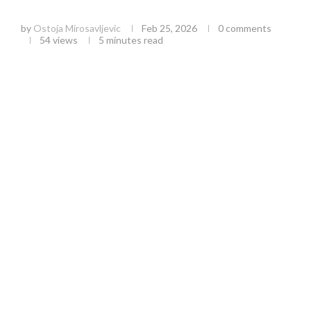
izbor za doručak?
by
Ostoja Mirosavljevic
Feb 25, 2026
0 comments
54
views
5 minutes read