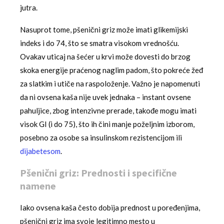
jutra.
Nasuprot tome, pšenični griz može imati glikemijski
indeks i do 74, što se smatra visokom vrednošću.
Ovakav uticaj na šećer u krvi može dovesti do brzog
skoka energije praćenog naglim padom, što pokreće žeđ
za slatkim i utiče na raspoloženje. Važno je napomenuti
da ni ovsena kaša nije uvek jednaka – instant ovsene
pahuljice, zbog intenzivne prerade, takođe mogu imati
visok GI (i do 75), što ih čini manje poželjnim izborom,
posebno za osobe sa insulinskom rezistencijom ili
dijabetesom
.
Pšenični griz: Prednosti i specifične
namene
Iako ovsena kaša često dobija prednost u poređenjima,
pšenični griz ima svoje legitimno mesto u