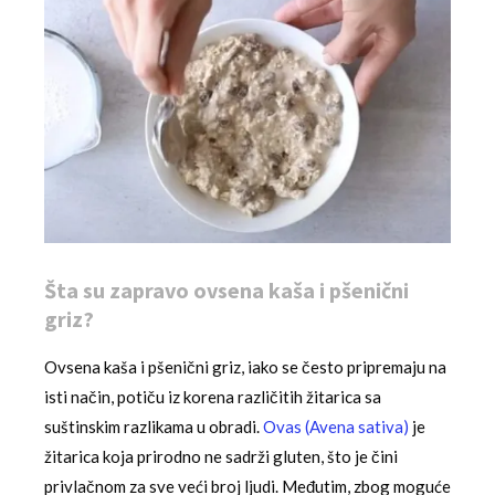
Šta su zapravo ovsena kaša i pšenični
griz?
Ovsena kaša i pšenični griz, iako se često pripremaju na
isti način, potiču iz korena različitih žitarica sa
suštinskim razlikama u obradi.
Ovas (Avena sativa)
je
žitarica koja prirodno ne sadrži gluten, što je čini
privlačnom za sve veći broj ljudi. Međutim, zbog moguće