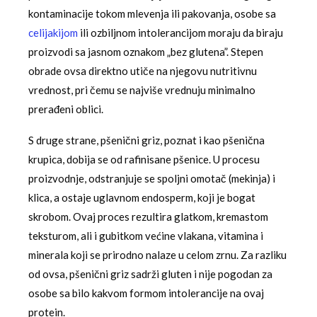
kontaminacije tokom mlevenja ili pakovanja, osobe sa
celijakijom
ili ozbiljnom intolerancijom moraju da biraju
proizvodi sa jasnom oznakom „bez glutena”. Stepen
obrade ovsa direktno utiče na njegovu nutritivnu
vrednost, pri čemu se najviše vrednuju minimalno
prerađeni oblici.
S druge strane, pšenični griz, poznat i kao pšenična
krupica, dobija se od rafinisane pšenice. U procesu
proizvodnje, odstranjuje se spoljni omotač (mekinja) i
klica, a ostaje uglavnom endosperm, koji je bogat
skrobom. Ovaj proces rezultira glatkom, kremastom
teksturom, ali i gubitkom većine vlakana, vitamina i
minerala koji se prirodno nalaze u celom zrnu. Za razliku
od ovsa, pšenični griz sadrži gluten i nije pogodan za
osobe sa bilo kakvom formom intolerancije na ovaj
protein.