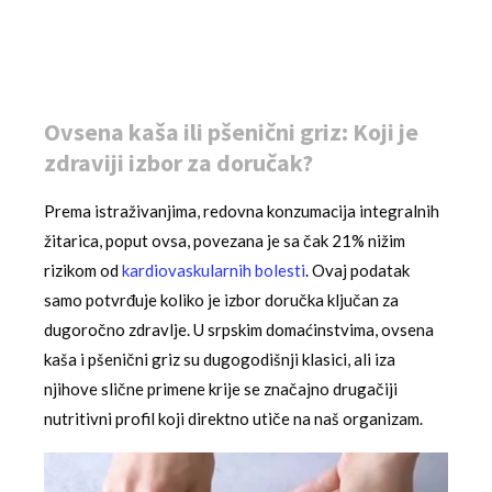
Ovsena kaša ili pšenični griz: Koji je
zdraviji izbor za doručak?
Prema istraživanjima, redovna konzumacija integralnih
žitarica, poput ovsa, povezana je sa čak 21% nižim
rizikom od
kardiovaskularnih bolesti
. Ovaj podatak
samo potvrđuje koliko je izbor doručka ključan za
dugoročno zdravlje. U srpskim domaćinstvima, ovsena
kaša i pšenični griz su dugogodišnji klasici, ali iza
njihove slične primene krije se značajno drugačiji
nutritivni profil koji direktno utiče na naš organizam.