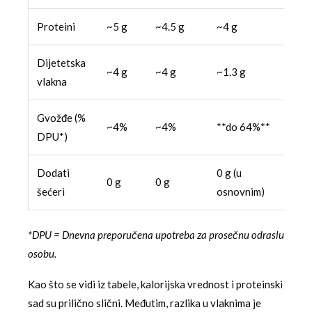
Proteini
~5 g
~4.5 g
~4 g
~4 g
Dijetetska
~4 g
~4 g
~1.3 g
~3.1
vlakna
Gvožđe (%
~4%
~4%
**do 64%**
~25
DPU*)
Dodati
0 g (u
0 g
0 g
**do
šećeri
osnovnim)
*DPU = Dnevna preporučena upotreba za prosečnu odraslu
osobu.
Kao što se vidi iz tabele, kalorijska vrednost i proteinski
sad su prilično slični. Međutim, razlika u vlaknima je