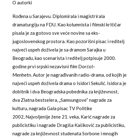
O autorki
Rođena u Sarajevu. Diplomirala i magistrirala
dramaturgiju na FDU. Kao kolumnista i filmski kritičar
pisala je za gotovo sve veće novine sa eks-
jugoslovenskog prostora. Kao pozorišni pisac i reditelj
najveći uspeh doživela je sa dramom Sarajka u
Beogradu, kao scenarista i reditelj potpisuje 2000.
godine prvi srpski nezavisni film Dorćol–
Menhetn. Autor je nagrađivanih radio-drama, od kojih je
najveći uspeh doživela drama o Isidori Sekulić. Isidora je
dobitnik i dva Beogradska pobednika za književnost,
dva Zlatna bestselera, „Samsungove“ nagrade za
kulturu, nagrada Gala pisac TV Politike
2002, Najvoljenije žene 21. veka, Karić nagrade za
publicistiku i nagrade Dragiša Kašiković za publicistiku,
nagrade za književnost studenata Sorbone i mnogih