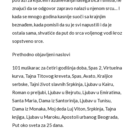
potrazi za ključem razumevanja našega bića i smisla, ne
znajući da se odgovor zapravo nalazi u njenom srcu… I
kada se mnogo godina kasnije suoči sa krajnjim
beznađem, kada pomisli da su je svi napustili i da je
ostala sama, shvatiće da put do srca voljenog vodi kroz
sopstveno srce.
Prethodno objavljeni naslovi
101 muškarac za četiri godišnja doba, Spas 2, Virtuelna
kurva, Tajna Titovog kreveta, Spas, Avato, Kraljice
serbske, Tajni život slavnih Srpkinja, Ljubav u Kairu,
Roman o preljubi, Ljubav u Bejrutu, Ljubav u Emiratima,
Santa Maria, Dama iz Santorinija, Ljubav u Tunisu,
Dama iz Monaka, Moj deda Luj Viton, Srpkinja, Tajna
knjiga, Ljubav u Maroku, Apostoli urbanog Beograda,
Put oko sveta za 25 dana.