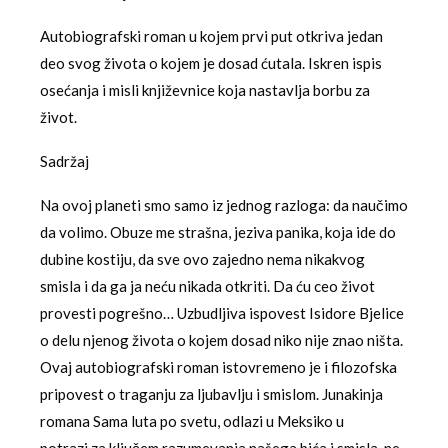
Autobiografski roman u kojem prvi put otkriva jedan
deo svog života o kojem je dosad ćutala. Iskren ispis
osećanja i misli književnice koja nastavlja borbu za
život.
Sadržaj
Na ovoj planeti smo samo iz jednog razloga: da naučimo
da volimo. Obuze me strašna, jeziva panika, koja ide do
dubine kostiju, da sve ovo zajedno nema nikakvog
smisla i da ga ja neću nikada otkriti. Da ću ceo život
provesti pogrešno… Uzbudljiva ispovest Isidore Bjelice
o delu njenog života o kojem dosad niko nije znao ništa.
Ovaj autobiografski roman istovremeno je i filozofska
pripovest o traganju za ljubavlju i smislom. Junakinja
romana Sama luta po svetu, odlazi u Meksiko u