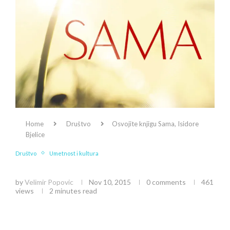
Home
Društvo
Osvojite knjigu Sama, Isidore
Bjelice
Društvo
Umetnost i kultura
Osvojite knjigu Sama, Isidore Bjelice
by
Velimir Popovic
Nov 10, 2015
0 comments
461
views
2 minutes read