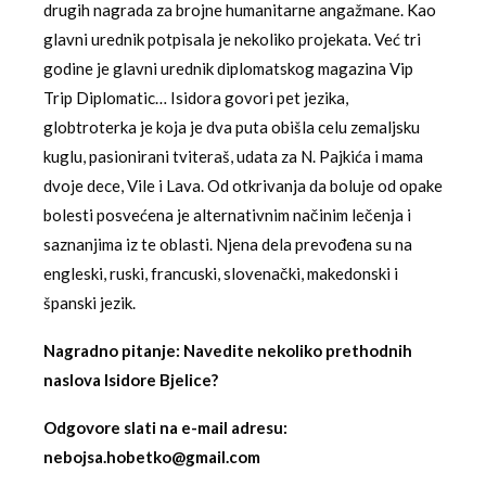
drugih nagrada za brojne humanitarne angažmane. Kao
glavni urednik potpisala je nekoliko projekata. Već tri
godine je glavni urednik diplomatskog magazina Vip
Trip Diplomatic… Isidora govori pet jezika,
globtroterka je koja je dva puta obišla celu zemaljsku
kuglu, pasionirani tviteraš, udata za N. Pajkića i mama
dvoje dece, Vile i Lava. Od otkrivanja da boluje od opake
bolesti posvećena je alternativnim načinim lečenja i
saznanjima iz te oblasti. Njena dela prevođena su na
engleski, ruski, francuski, slovenački, makedonski i
španski jezik.
Nagradno pitanje: Navedite nekoliko prethodnih
naslova Isidore Bjelice?
Odgovore slati na e-mail adresu:
nebojsa.hobetko@gmail.com