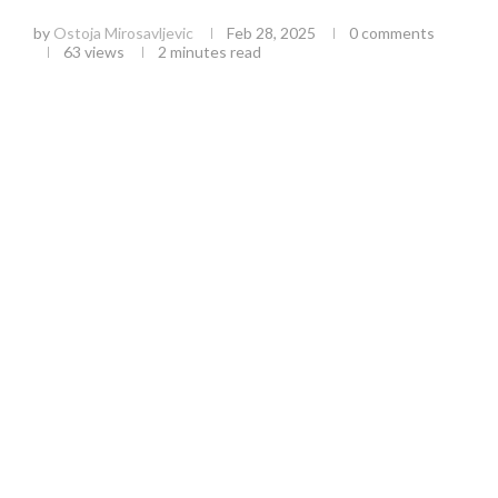
Osnaživanje poljoprivrednika u Užicu
by
Ostoja Mirosavljevic
Feb 28, 2025
0 comments
63
views
2 minutes read