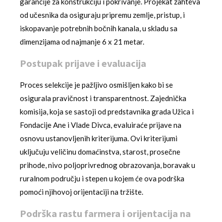
garancije za konstrukciju i pokrivanje. Projekat zahteva
od učesnika da osiguraju pripremu zemlje, pristup, i
iskopavanje potrebnih bočnih kanala, u skladu sa
dimenzijama od najmanje 6 x 21 metar.
Postupak prijave i evaluacija
Proces selekcije je pažljivo osmišljen kako bi se
osigurala pravičnost i transparentnost. Zajednička
komisija, koja se sastoji od predstavnika grada Užica i
Fondacije Ane i Vlade Divca, evaluiraće prijave na
osnovu ustanovljenih kriterijuma. Ovi kriterijumi
uključuju veličinu domaćinstva, starost, prosečne
prihode, nivo poljoprivrednog obrazovanja, boravak u
ruralnom području i stepen u kojem će ova podrška
pomoći njihovoj orijentaciji na tržište.
Podrška rastu farmera i orijentacija na