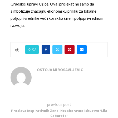
Gradskoj upravi Užice. Ovaj projekat ne samo da
simbolizuje značajnu ekonomsku priliku za lokalne
poljoprivrednike već i korak ka širem poljoprivrednom
razvoju.
0
OSTOJA MIROSAVLJEVIC
previous post
Proslava Inspirativnih Žena: Nezaboravno Iskustvo ‘Lila
Cabareta’