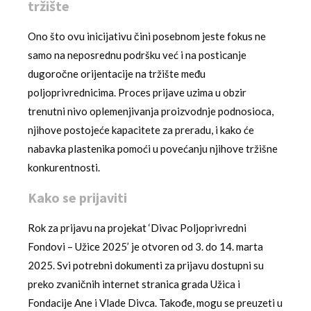
tržište
Ono što ovu inicijativu čini posebnom jeste fokus ne
samo na neposrednu podršku već i na posticanje
dugoročne orijentacije na tržište među
poljoprivrednicima. Proces prijave uzima u obzir
trenutni nivo oplemenjivanja proizvodnje podnosioca,
njihove postojeće kapacitete za preradu, i kako će
nabavka plastenika pomoći u povećanju njihove tržišne
konkurentnosti.
Kako se prijaviti
Rok za prijavu na projekat ‘Divac Poljoprivredni
Fondovi – Užice 2025’ je otvoren od 3. do 14. marta
2025. Svi potrebni dokumenti za prijavu dostupni su
preko zvaničnih internet stranica grada Užica i
Fondacije Ane i Vlade Divca. Takođe, mogu se preuzeti u