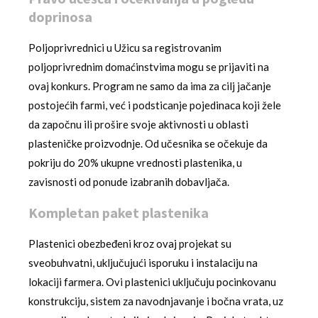
doprinosa
Poljoprivrednici u Užicu sa registrovanim
poljoprivrednim domaćinstvima mogu se prijaviti na
ovaj konkurs. Program ne samo da ima za cilj jačanje
postojećih farmi, već i podsticanje pojedinaca koji žele
da započnu ili prošire svoje aktivnosti u oblasti
plasteničke proizvodnje. Od učesnika se očekuje da
pokriju do 20% ukupne vrednosti plastenika, u
zavisnosti od ponude izabranih dobavljača.
Kompletan paket plastenika
Plastenici obezbeđeni kroz ovaj projekat su
sveobuhvatni, uključujući isporuku i instalaciju na
lokaciji farmera. Ovi plastenici uključuju pocinkovanu
konstrukciju, sistem za navodnjavanje i bočna vrata, uz