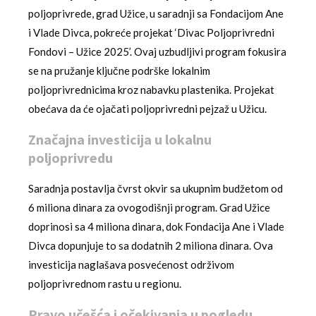
poljoprivrede, grad Užice, u saradnji sa Fondacijom Ane
i Vlade Divca, pokreće projekat ‘Divac Poljoprivredni
Fondovi – Užice 2025’. Ovaj uzbudljivi program fokusira
se na pružanje ključne podrške lokalnim
poljoprivrednicima kroz nabavku plastenika. Projekat
obećava da će ojačati poljoprivredni pejzaž u Užicu.
Značajna investicija u lokalnu
poljoprivredu
Saradnja postavlja čvrst okvir sa ukupnim budžetom od
6 miliona dinara za ovogodišnji program. Grad Užice
doprinosi sa 4 miliona dinara, dok Fondacija Ane i Vlade
Divca dopunjuje to sa dodatnih 2 miliona dinara. Ova
investicija naglašava posvećenost održivom
poljoprivrednom rastu u regionu.
Pravo učešća i očekivanja u pogledu