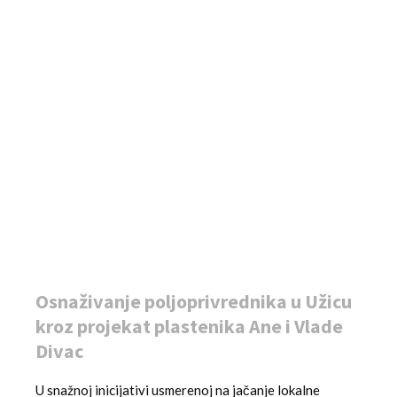
Osnaživanje poljoprivrednika u Užicu
kroz projekat plastenika Ane i Vlade
Divac
U snažnoj inicijativi usmerenoj na jačanje lokalne