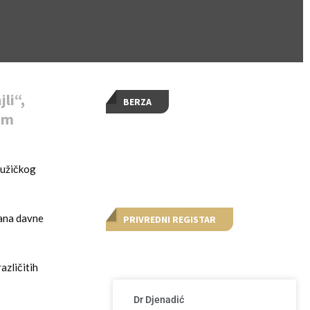
li“,
BERZA
am
 užičkog
rana davne
PRIVREDNI REGISTAR
azličitih
Dr Djenadić