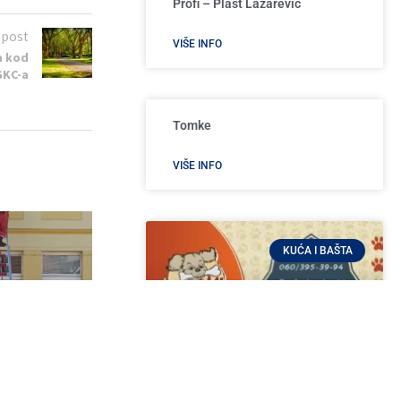
Profi – Plast Lazarević
 post
VIŠE INFO
a kod
GKC-a
Tomke
VIŠE INFO
KUĆA I BAŠTA
cije i gašenja
Š „Dušan...
4, 2026