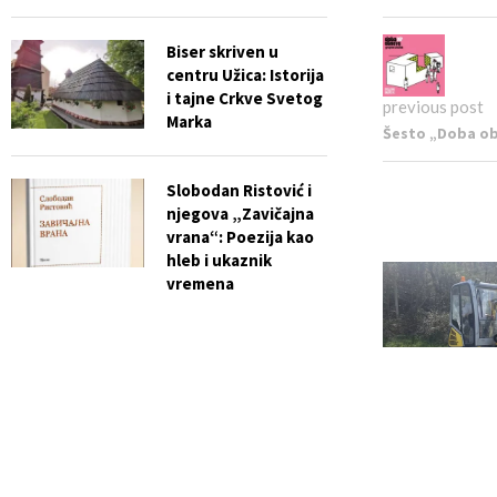
Biser skriven u
centru Užica: Istorija
i tajne Crkve Svetog
previous post
Marka
Šesto „Doba obn
Slobodan Ristović i
njegova „Zavičajna
vrana“: Poezija kao
hleb i ukaznik
vremena
Planirani prek
24. aprila
Apr 24