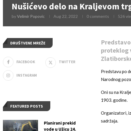
Nušićevo delo na Kraljevom tr
by
Velimir Popovic
Aug 22, 2022
0 comments
526
vi
Predstavom
DRUŠTVENE MREŽE
proteklog 
Zlatiborsk
FACEBOOK
TWITTER
Predstavu po de
INSTAGRAM
Narodnog pozori
Oni su na Kralj
1903. godine.
FEATURED POSTS
Organizatori, iz
sadržaja.
Planirani prekid
vode u Užicu 24.