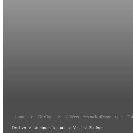
Home
Društvo
Nušićevo delo na Kraljevom trgu na Zla
Društvo
Umetnost i kultura
Vesti
Zlatibor