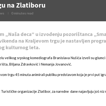
gu na Zlatiboru
ews
0 minutes read
 „Naša deca“ u izvođenju pozorištanca „Smaj
vikenda na Kraljevom trgu je nastavljen progr
og kulturnog leta.
lu velikog srpskog komediografa Branislava Nušića izveli su glumci
šta, Biljana Zdravković i Nemanja Jovanović.
evom trgu 45 minuta animirali publiku predstavom koja je prvi put ig
 Turističke organizacije Zlatibor, za naredne dane najavljuju još niz r