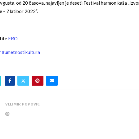
avgusta, od 20 časova, najavljen je deseti Festival harmonikaša „Izvo
e – Zlatibor 2022“.
tite
ERO
r
#umetnostikultura
VELIMIR POPOVIC