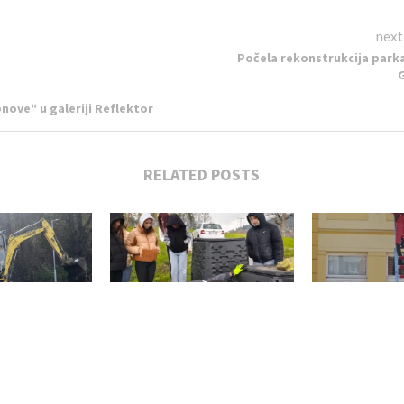
next
Počela rekonstrukcija park
ove“ u galeriji Reflektor
RELATED POSTS
id vode u Užicu
Kako je ekološka akcija KJP
Vežba evakua
: Spisak...
„Zlatibor“: za Dan...
požara u O
, 2026
Apr 24, 2026
Apr 2