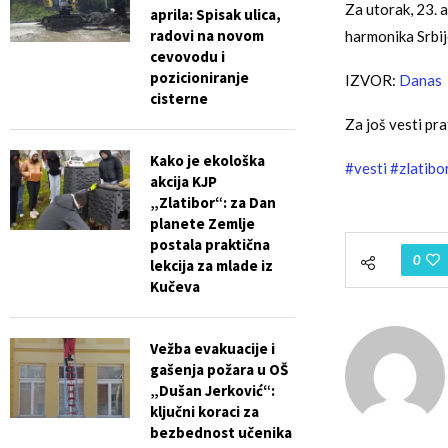
Za utorak, 23. 
aprila: Spisak ulica,
radovi na novom
harmonika Srbij
cevovodu i
pozicioniranje
IZVOR:
Danas
cisterne
Za još vesti pra
Kako je ekološka
#vesti
#zlatibo
akcija KJP
„Zlatibor“: za Dan
planete Zemlje
postala praktična
0
lekcija za mlade iz
Kučeva
Vežba evakuacije i
gašenja požara u OŠ
„Dušan Jerković“:
ključni koraci za
bezbednost učenika