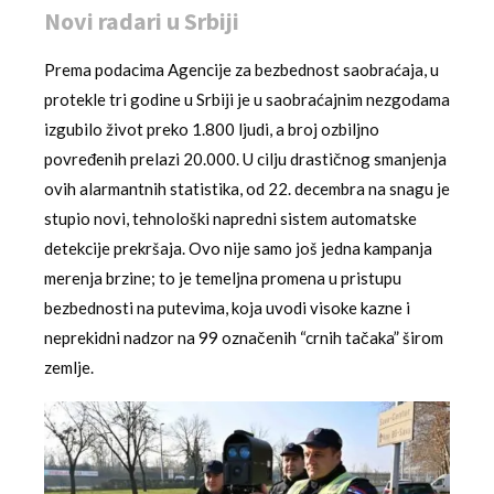
Novi radari u Srbiji
Prema podacima Agencije za bezbednost saobraćaja, u
protekle tri godine u Srbiji je u saobraćajnim nezgodama
izgubilo život preko 1.800 ljudi, a broj ozbiljno
povređenih prelazi 20.000. U cilju drastičnog smanjenja
ovih alarmantnih statistika, od 22. decembra na snagu je
stupio novi, tehnološki napredni sistem automatske
detekcije prekršaja. Ovo nije samo još jedna kampanja
merenja brzine; to je temeljna promena u pristupu
bezbednosti na putevima, koja uvodi visoke kazne i
neprekidni nadzor na 99 označenih “crnih tačaka” širom
zemlje.