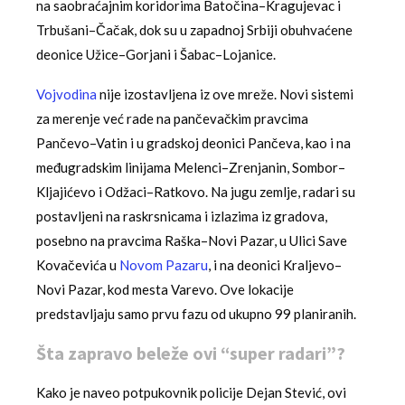
na saobraćajnim koridorima Batočina–Kragujevac i
Trbušani–Čačak, dok su u zapadnoj Srbiji obuhvaćene
deonice Užice–Gorjani i Šabac–Lojanice.
Vojvodina
nije izostavljena iz ove mreže. Novi sistemi
za merenje već rade na pančevačkim pravcima
Pančevo–Vatin i u gradskoj deonici Pančeva, kao i na
međugradskim linijama Melenci–Zrenjanin, Sombor–
Kljajićevo i Odžaci–Ratkovo. Na jugu zemlje, radari su
postavljeni na raskrsnicama i izlazima iz gradova,
posebno na pravcima Raška–Novi Pazar, u Ulici Save
Kovačevića u
Novom Pazaru
, i na deonici Kraljevo–
Novi Pazar, kod mesta Varevo. Ove lokacije
predstavljaju samo prvu fazu od ukupno 99 planiranih.
Šta zapravo beleže ovi “super radari”?
Kako je naveo potpukovnik policije Dejan Stević, ovi