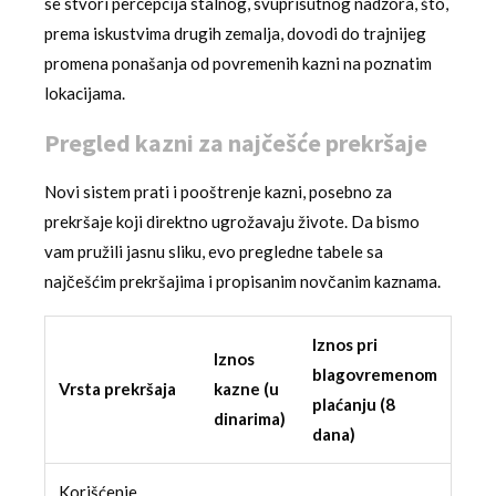
se stvori percepcija stalnog, svuprisutnog nadzora, što,
prema iskustvima drugih zemalja, dovodi do trajnijeg
promena ponašanja od povremenih kazni na poznatim
lokacijama.
Pregled kazni za najčešće prekršaje
Novi sistem prati i pooštrenje kazni, posebno za
prekršaje koji direktno ugrožavaju živote. Da bismo
vam pružili jasnu sliku, evo pregledne tabele sa
najčešćim prekršajima i propisanim novčanim kaznama.
Iznos pri
Iznos
blagovremenom
Vrsta prekršaja
kazne (u
plaćanju (8
dinarima)
dana)
Korišćenje