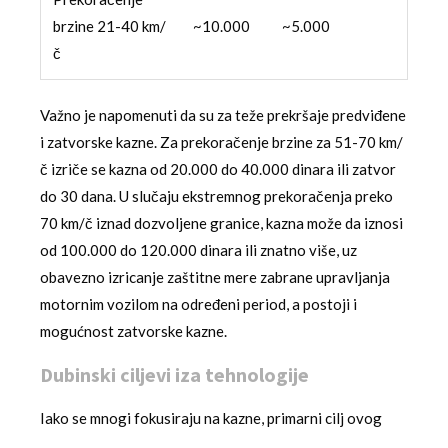
brzine 21-40 km/
~10.000
~5.000
č
Važno je napomenuti da su za teže prekršaje predviđene
i zatvorske kazne. Za prekoračenje brzine za 51-70 km/
č izriče se kazna od 20.000 do 40.000 dinara ili zatvor
do 30 dana. U slučaju ekstremnog prekoračenja preko
70 km/č iznad dozvoljene granice, kazna može da iznosi
od 100.000 do 120.000 dinara ili znatno više, uz
obavezno izricanje zaštitne mere zabrane upravljanja
motornim vozilom na određeni period, a postoji i
mogućnost zatvorske kazne.
Dubinski ciljevi iza tehnologije
Iako se mnogi fokusiraju na kazne, primarni cilj ovog
sistema nije prikupljanje novčanih iznosa, već