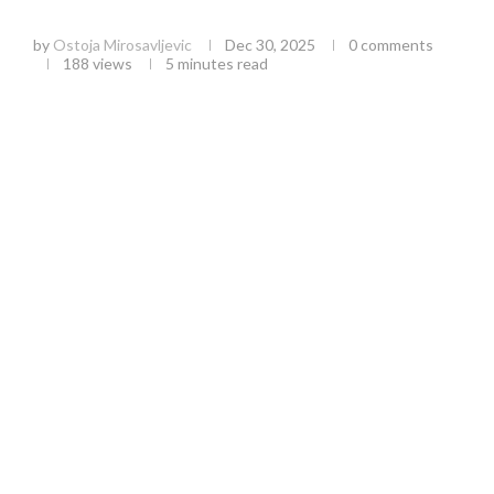
lokacije, mogućnosti i kazne
by
Ostoja Mirosavljevic
Dec 30, 2025
0 comments
188
views
5 minutes read