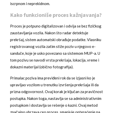
iscrpnom i neprekidnom.
Kako funkcioniše proces kažnjavanja?
Proces je potpuno digitalizovan i odvija se bez fizičkog
zaustavljanja vozila. Nakon što radar detektuje
prekršaj, sistem automatski obrađuje podatke. Vlasniku
registrovanog vozila zatim stiže poziv u njegovo e-
sanduče, koje je usko povezano sa sistemom MUP-a. U
tom pozivu se navodi vrsta prekršaja, lokacija, vreme i
dokazni materijal (obično fotografija).
Primalac poziva ima previđeni rok da se izjasni ko je
upravljao vozilom u trenutku izvršenja prekršaja ili da
prizna odgovornost. Ovaj korak je ključan za pravičnost
postupka. Nakon toga, nastavlja se sa administrativnim
postupkom i dostavlja se rešenje o kazni. Ovaj metod
značajno ubrzava ceo proces, smanjuje opterećenje na