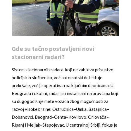
Gde su tačno postavljeni novi
stacionarni radari?
Sistem stacionarnih radara, koji ne zahteva prisustvo
policijskih službenika, već automatski detektuje
prekršaje, već je operativan na ključnim deonicama. U
Beogradu i okolini, radari su instalirani na pravcima koji
su dugogodišnje mete vozača zbog mogućnosti za
razvoj visoke brzine: Ostružnica–Umka, Batajnica–
Dobanovci, Beograd–Čenta–Kovilovo, Orlovača–
Ripanj i Meljak–Stepojevac. U centralnoj Srbiji, fokus je