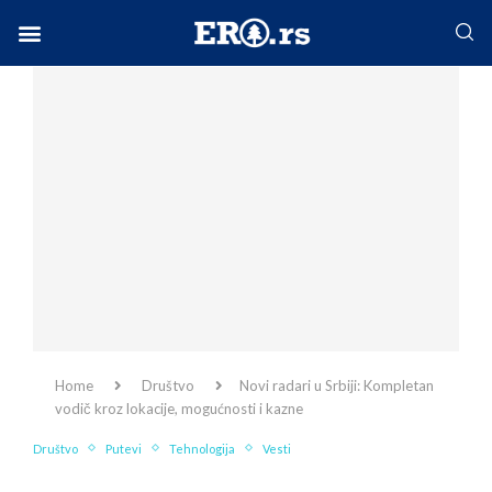
Facebook-f
Instagram
Twitter
Linkedin
Envelope
Home
Društvo
Novi radari u Srbiji: Kompletan
vodič kroz lokacije, mogućnosti i kazne
Društvo
Putevi
Tehnologija
Vesti
Novi radari u Srbiji: Kompletan vodič kroz