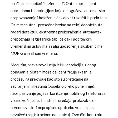
uređaji nisu obični “brzinomeri”. Oni su opremljeni
naprednom tehnologijom koja omogućava automatsko
prepoznavanje i beleženje čak devet različitih prekršaja.
Osim trenutne i prosečne brzine na celoj deonici puta,
radari detektuju ekstremna prekoračenja, automatski
prepoznaju registarske tablice čak i pod teškim
vremenskim uslovima, i šalju upozorenja službenicima
MUP-a u realnom vremenu.
Međutim, prava revolucija leži u detekciji rizičnog
ponašanja. Sistem može da identifikuje i kasnije
procesuira prekršaje kao što su preticanje na
zabranjenim mestima (posebno preko pune linije),
nepripasivanje pojasa, korišćenje mobilnog telefona za
vreme vožnje bez hends-fri uređaja, prolazak kroz
crveno svetlo, i nepropisnu upotrebu vozila (npr.
nevažeću registracionu nalepnicu). Ovo čini kontrolu