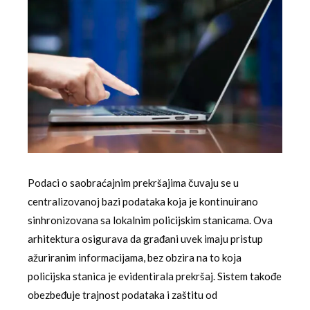
Podaci o saobraćajnim prekršajima čuvaju se u
centralizovanoj bazi podataka koja je kontinuirano
sinhronizovana sa lokalnim policijskim stanicama. Ova
arhitektura osigurava da građani uvek imaju pristup
ažuriranim informacijama, bez obzira na to koja
policijska stanica je evidentirala prekršaj. Sistem takođe
obezbeđuje trajnost podataka i zaštitu od