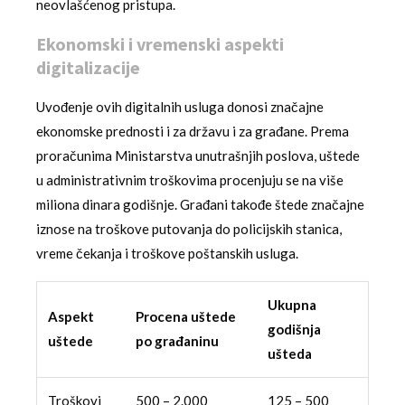
neovlašćenog pristupa.
Ekonomski i vremenski aspekti
digitalizacije
Uvođenje ovih digitalnih usluga donosi značajne
ekonomske prednosti i za državu i za građane. Prema
proračunima Ministarstva unutrašnjih poslova, uštede
u administrativnim troškovima procenjuju se na više
miliona dinara godišnje. Građani takođe štede značajne
iznose na troškove putovanja do policijskih stanica,
vreme čekanja i troškove poštanskih usluga.
Ukupna
Aspekt
Procena uštede
godišnja
uštede
po građaninu
ušteda
Troškovi
500 – 2.000
125 – 500