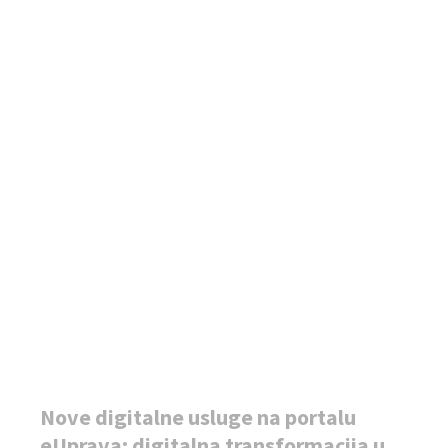
Nove digitalne usluge na portalu
eUprava: digitalna transformacija u