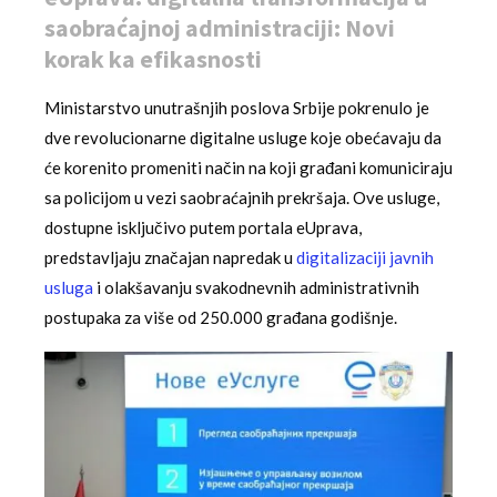
saobraćajnoj administraciji: Novi
korak ka efikasnosti
Ministarstvo unutrašnjih poslova Srbije pokrenulo je
dve revolucionarne digitalne usluge koje obećavaju da
će korenito promeniti način na koji građani komuniciraju
sa policijom u vezi saobraćajnih prekršaja. Ove usluge,
dostupne isključivo putem portala eUprava,
predstavljaju značajan napredak u
digitalizaciji javnih
usluga
i olakšavanju svakodnevnih administrativnih
postupaka za više od 250.000 građana godišnje.