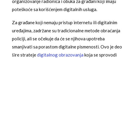
organizovanje radionica i obuka za građani koji imaju
poteškoće sa korišćenjem digitalnih usluga.
Za građane koji nemaju pristup internetu ili digitalnim
uređajima, zadržane su tradicionalne metode obraćanja
policiji, ali se očekuje da će se njihova upotreba
smanjivati sa porastom digitalne pismenosti. Ovo je deo
šire strateje
digitalnog obrazovanja
koja se sprovodi
na nivou cele zemlje.
Budući razvoj i proširenje usluga
Ministarstvo unutrašnjih poslova već radi na proširenju
ovih usluga na druge oblasti policijskog delovanja. U
planu je uvođenje digitalnih prijava krađa, izgubljenih
dokumenata i drugih administrativnih postupaka. Ovo
će dalje smanjiti opterećenje policijskih stanica i
olakšati svakodnevnu komunikaciju građana sa