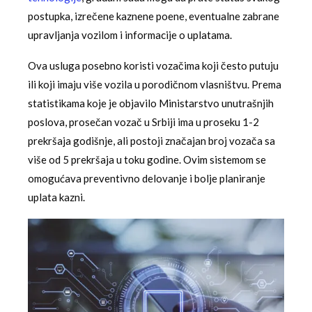
postupka, izrečene kaznene poene, eventualne zabrane
upravljanja vozilom i informacije o uplatama.
Ova usluga posebno koristi vozačima koji često putuju
ili koji imaju više vozila u porodičnom vlasništvu. Prema
statistikama koje je objavilo Ministarstvo unutrašnjih
poslova, prosečan vozač u Srbiji ima u proseku 1-2
prekršaja godišnje, ali postoji značajan broj vozača sa
više od 5 prekršaja u toku godine. Ovim sistemom se
omogućava preventivno delovanje i bolje planiranje
uplata kazni.