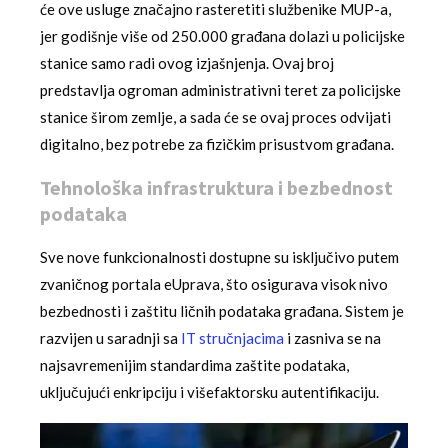
će ove usluge značajno rasteretiti službenike MUP-a,
jer godišnje više od 250.000 građana dolazi u policijske
stanice samo radi ovog izjašnjenja. Ovaj broj
predstavlja ogroman administrativni teret za policijske
stanice širom zemlje, a sada će se ovaj proces odvijati
digitalno, bez potrebe za fizičkim prisustvom građana.
Tehnološka infrastruktura i bezbednost
podataka
Sve nove funkcionalnosti dostupne su isključivo putem
zvaničnog portala eUprava, što osigurava visok nivo
bezbednosti i zaštitu ličnih podataka građana. Sistem je
razvijen u saradnji sa
IT stručnjacima
i zasniva se na
najsavremenijim standardima zaštite podataka,
uključujući enkripciju i višefaktorsku autentifikaciju.