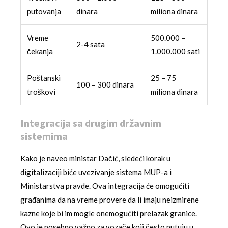
putovanja
dinara
miliona dinara
Vreme
500.000 –
2-4 sata
čekanja
1.000.000 sati
Poštanski
25 – 75
100 – 300 dinara
troškovi
miliona dinara
Integracija sa drugim državnim
sistemima
Kako je naveo ministar Dačić, sledeći korak u
digitalizaciji biće uvezivanje sistema MUP-a i
Ministarstva pravde. Ova integracija će omogućiti
građanima da na vreme provere da li imaju neizmirene
kazne koje bi im mogle onemogućiti prelazak granice.
Ovo je posebno važno za vozače koji često putuju u