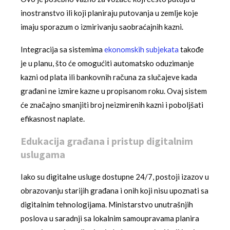
inostranstvo ili koji planiraju putovanja u zemlje koje
imaju sporazum o izmirivanju saobraćajnih kazni.
Integracija sa sistemima
ekonomskih subjekata
takođe
je u planu, što će omogućiti automatsko oduzimanje
kazni od plata ili bankovnih računa za slučajeve kada
građani ne izmire kazne u propisanom roku. Ovaj sistem
će značajno smanjiti broj neizmirenih kazni i poboljšati
efikasnost naplate.
Edukacija građana i pristup digitalnim
uslugama
Iako su digitalne usluge dostupne 24/7, postoji izazov u
obrazovanju starijih građana i onih koji nisu upoznati sa
digitalnim tehnologijama. Ministarstvo unutrašnjih
poslova u saradnji sa lokalnim samoupravama planira