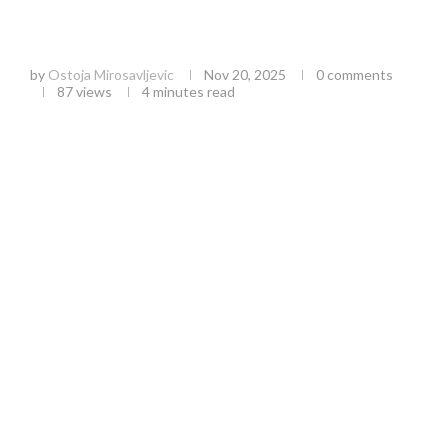
Pregled saobraćajnih prekršaja i elektronsko
izjašnjenje
by
Ostoja Mirosavljevic
Nov 20, 2025
0 comments
87
views
4 minutes read