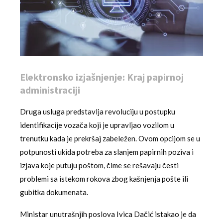
Elektronsko izjašnjenje: Kraj papirnoj
administraciji
Druga usluga predstavlja revoluciju u postupku
identifikacije vozača koji je upravljao vozilom u
trenutku kada je prekršaj zabeležen. Ovom opcijom se u
potpunosti ukida potreba za slanjem papirnih poziva i
izjava koje putuju poštom, čime se rešavaju česti
problemi sa istekom rokova zbog kašnjenja pošte ili
gubitka dokumenata.
Ministar unutrašnjih poslova Ivica Dačić istakao je da