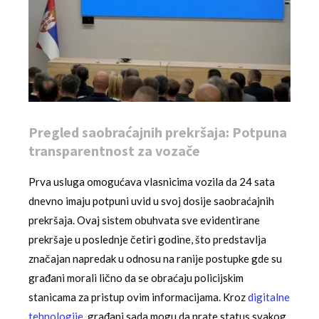
Pregled saobraćajnih prekršaja: Potpuna
transparentnost za vozače
Prva usluga omogućava vlasnicima vozila da 24 sata
dnevno imaju potpuni uvid u svoj dosije saobraćajnih
prekršaja. Ovaj sistem obuhvata sve evidentirane
prekršaje u poslednje četiri godine, što predstavlja
značajan napredak u odnosu na ranije postupke gde su
građani morali lično da se obraćaju policijskim
stanicama za pristup ovim informacijama. Kroz
digitalne
tehnologije
, građani sada mogu da prate status svakog