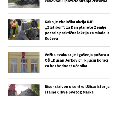
cevovodu i pozicioniranje cisterne
Kako je ekološka akcija KJP
„Zlatibor“: za Dan planete Zemlje
postala praktična lekcija za mlade iz
Kučeva
Vežba evakuacije i gašenja požara u
OŠ „Dušan Jerković“: ključni koraci
za bezbednost učenika
Biser skriven u centru Užica: Istorija
i tajne Crkve Svetog Marka