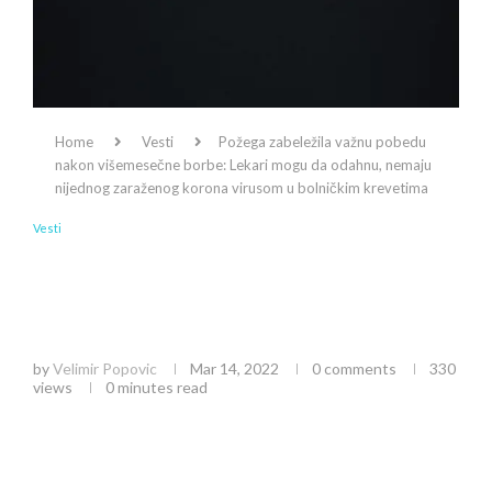
Home
Vesti
Požega zabeležila važnu pobedu
nakon višemesečne borbe: Lekari mogu da odahnu, nemaju
nijednog zaraženog korona virusom u bolničkim krevetima
Vesti
Požega zabeležila važnu pobedu nakon
višemesečne borbe: Lekari mogu da odahnu,
nemaju nijednog zaraženog korona virusom u
bolničkim krevetima
by
Velimir Popovic
Mar 14, 2022
0 comments
330
views
0 minutes read