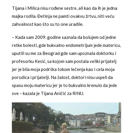
Tijana i Milica nisu rođene sestre, ali kao da ih je jedna
majka rodila. Đetinja ne pamti ovakvu žrtvu, niti veću
zahvalnost kao što su to one uradile.
– Kada sam 2009. godine saznala da bolujem od jedne
retke bolesti, gde bukvalno endometrijum jede matericu,
uputili su me za Beograd gde sam upoznala doktorku i
profesorku Kesić, sa kojom sam postala veliki prijatelj
jer je bila moja podrška tokom lečenja kao i cela moja
porodica i prijatelji. Na žalost, doktori nisu uspeli da
spasu moju matericu jer je to bukvalno krenulo da jede
sve – kazala je Tijana Aničić za RINU.