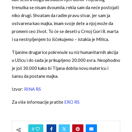
trenutka se nisam dvoumila, rekla sam da neće postojati
niko drugi. Shvatam da radim pravu stvar, jer sam ja
ostvarena kao majka, imam svoje dete a njoj može da
promeni ceo život. To će se deseti u Crnoj Gori 8. marta
i sa nestrpljenjem to iščekujemo – istakla je Milica.
Tijanine drugarice pokrenule su niz humanitarnih akcija
u Užicu i do sada je prikupljeno 20.000 evra. Neophodno
je još 30.000 kako bi Tijana dobila novu matericu i
šansu da postane majka.
Izvor:
RINA RS
Za više informacije pratite
ERO RS
0