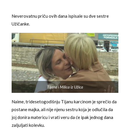
Neverovatnu priču ovih dana ispisale su dve sestre
Užičanke.
Tijana i Milica iz Užica
Naime, tridesetogodišnju Tijanu karcinom je sprečio da
postane majka, ali nije njenu sestru koja je odlučila da
joj donira matericu i vrati veru da će ipak jednog dana
zaljuljati kolevku.