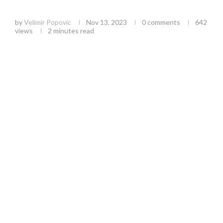
RS
by
Velimir Popovic
Nov 13, 2023
0 comments
642
views
2 minutes read