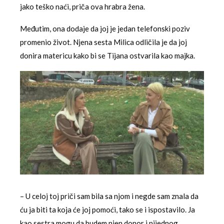
jako teško naći, priča ova hrabra žena.
Međutim, ona dodaje da joj je jedan telefonski poziv
promenio život. Njena sesta Milica odličila je da joj
donira matericu kako bi se Tijana ostvarila kao majka.
– U celoj toj priči sam bila sa njom i negde sam znala da
ću ja biti ta koja će joj pomoći, tako se i ispostavilo. Ja
kao sestra mogu da budem njen donor i nijednog