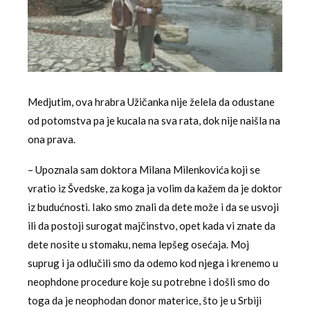
Medjutim, ova hrabra Užičanka nije želela da odustane
od potomstva pa je kucala na sva rata, dok nije naišla na
ona prava.
– Upoznala sam doktora Milana Milenkovića koji se
vratio iz Švedske, za koga ja volim da kažem da je doktor
iz budućnosti. Iako smo znali da dete može i da se usvoji
ili da postoji surogat majčinstvo, opet kada vi znate da
dete nosite u stomaku, nema lepšeg osećaja. Moj
suprug i ja odlučili smo da odemo kod njega i krenemo u
neophdone procedure koje su potrebne i došli smo do
toga da je neophodan donor materice, što je u Srbiji