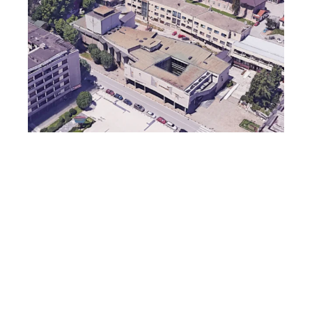
Rekonstrukcija Narodnog pozorišta u Užicu: Letnja
scena na...
Feb 6, 2026
LEAVE A COMMENT
You must be
logged in
to post a comment.