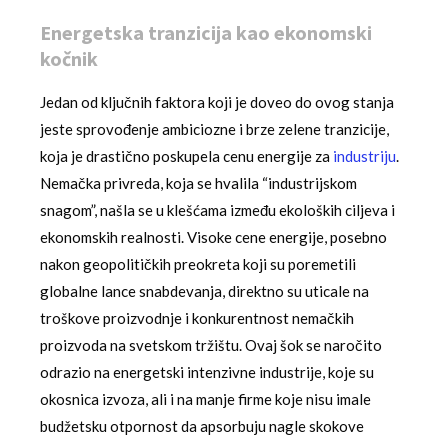
Energetska tranzicija kao ekonomski
kočnik
Jedan od ključnih faktora koji je doveo do ovog stanja
jeste sprovođenje ambiciozne i brze zelene tranzicije,
koja je drastično poskupela cenu energije za
industriju
.
Nemačka privreda, koja se hvalila “industrijskom
snagom”, našla se u klešćama između ekoloških ciljeva i
ekonomskih realnosti. Visoke cene energije, posebno
nakon geopolitičkih preokreta koji su poremetili
globalne lance snabdevanja, direktno su uticale na
troškove proizvodnje i konkurentnost nemačkih
proizvoda na svetskom tržištu. Ovaj šok se naročito
odrazio na energetski intenzivne industrije, koje su
okosnica izvoza, ali i na manje firme koje nisu imale
budžetsku otpornost da apsorbuju nagle skokove