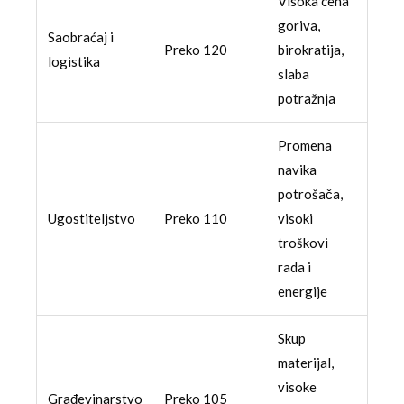
Visoka cena
goriva,
Saobraćaj i
Preko 120
birokratija,
logistika
slaba
potražnja
Promena
navika
potrošača,
Ugostiteljstvo
Preko 110
visoki
troškovi
rada i
energije
Skup
materijal,
visoke
Građevinarstvo
Preko 105