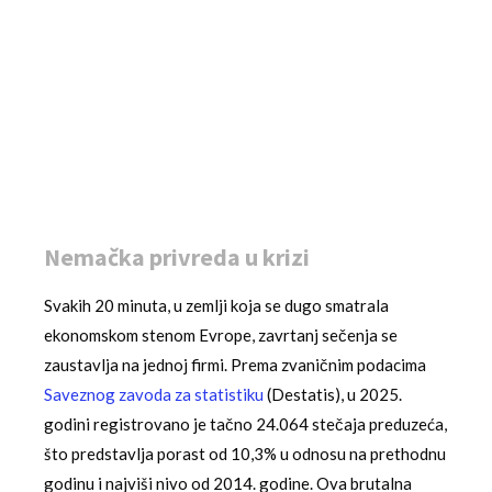
Nemačka privreda u krizi
Svakih 20 minuta, u zemlji koja se dugo smatrala
ekonomskom stenom Evrope, zavrtanj sečenja se
zaustavlja na jednoj firmi. Prema zvaničnim podacima
Saveznog zavoda za statistiku
(Destatis), u 2025.
godini registrovano je tačno 24.064 stečaja preduzeća,
što predstavlja porast od 10,3% u odnosu na prethodnu
godinu i najviši nivo od 2014. godine. Ova brutalna