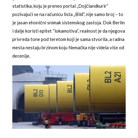
statistika, koju je preneo portal „Dojčlandkurir”
pozivajući se na računicu lista „Bild”, nije samo broj – to
je jasan ehonični snimak sistemskog zastoja. Dok Berlin
i dalje koristi epitet “lokamotiva”, realnost je da njegova
privreda tone pod teretom koji je sama stvorila, a radna
mesta nestaju brzinom koju Nemačka nije videla više od
decenije.