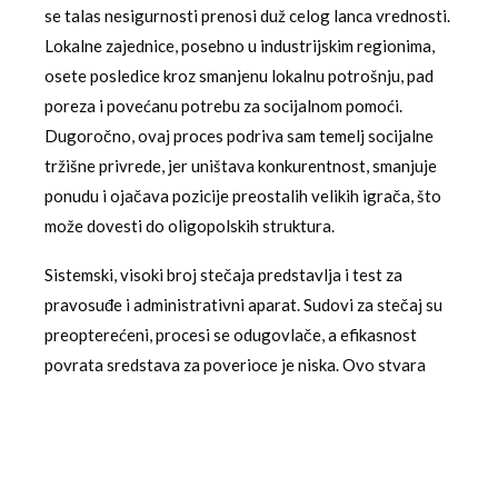
se talas nesigurnosti prenosi duž celog lanca vrednosti.
Lokalne zajednice, posebno u industrijskim regionima,
osete posledice kroz smanjenu lokalnu potrošnju, pad
poreza i povećanu potrebu za socijalnom pomoći.
Dugoročno, ovaj proces podriva sam temelj socijalne
tržišne privrede, jer uništava konkurentnost, smanjuje
ponudu i ojačava pozicije preostalih velikih igrača, što
može dovesti do oligopolskih struktura.
Sistemski, visoki broj stečaja predstavlja i test za
pravosuđe i administrativni aparat. Sudovi za stečaj su
preopterećeni, procesi se odugovlače, a efikasnost
povrata sredstava za poverioce je niska. Ovo stvara
klimu nepoverenja koja dalje otežava pristup kapitalu za
zdrave firme, jer banke postaju opreznije u kreditiranju.
Politički odgovor na ovu krizu, koji se često svodi na
dodatne regulative ili kratkoročne finansijske injekcije,