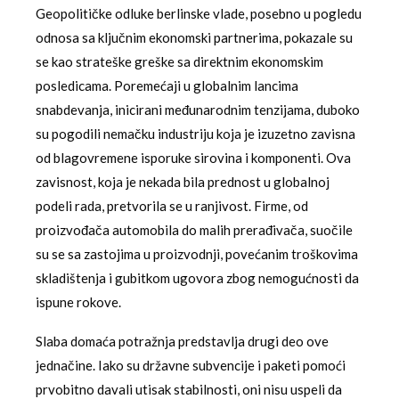
Geopolitičke odluke berlinske vlade, posebno u pogledu
odnosa sa ključnim ekonomski partnerima, pokazale su
se kao strateške greške sa direktnim ekonomskim
posledicama. Poremećaji u globalnim lancima
snabdevanja, inicirani međunarodnim tenzijama, duboko
su pogodili nemačku industriju koja je izuzetno zavisna
od blagovremene isporuke sirovina i komponenti. Ova
zavisnost, koja je nekada bila prednost u globalnoj
podeli rada, pretvorila se u ranjivost. Firme, od
proizvođača automobila do malih prerađivača, suočile
su se sa zastojima u proizvodnji, povećanim troškovima
skladištenja i gubitkom ugovora zbog nemogućnosti da
ispune rokove.
Slaba domaća potražnja predstavlja drugi deo ove
jednačine. Iako su državne subvencije i paketi pomoći
prvobitno davali utisak stabilnosti, oni nisu uspeli da