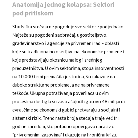
Anatomija jednog kolapsa: Sektori
pod pritiskom
Statistika stečaja ne pogoduje sve sektore podjednako.
Najteže su pogođeni saobraćaj, ugostiteljstvo,
građevinarstvo i agencije za privremeni rad – oblasti
koje su tradicionalno osetljive na ekonomske promene i
koje predstavljaju okosnicu malog i srednjeg
preduzetništva. U ovim sektorima, stopa insolventnosti
na 10.000 firmi premašila je stotinu, što ukazuje na
duboke strukturne probleme, a ne na privremene
teškoće. Ukupna potraživanja poverilaca u ovim
procesima dostigla su zastrašujućih gotovo 48 milijardi
evra, čime se ekonomski gubici pretvaraju u socijalni i
sistemski rizik. Trend rasta broja stečaja traje već tri
godine zaredom, što potpuno opovrgava narativ o
“privremenim izazovima” i ukazuje na hroničnu krizu.