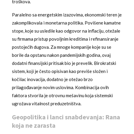
troškova.
Paralelno sa energetskim izazovima, ekonomski teren je
zakomplikovala i monetarna politika. Povišene kamatne
stope, koje su usledile kao odgovor na inflaciju, otežale
su firmama pristup povoljnim kreditima i refinansiranje
postojećih dugova. Za mnoge kompanije koje su se
borile da opstanu nakon pandemijskih godina, ovaj
dodatni finansijski pritisak bio je prevelik. Birokratski
sistem, koji je često opisivan kao previše složen i
kočilac inovacija, dodatno je otežao brzo
prilagođavanje novim uslovima. Kombinacija ovih
faktora stvorila je otrovnu mešavinu koja sistemski
ugrožava vitalnost preduzetništva.
Geopolitika i lanci snabdevanja: Rana
koja ne zarasta