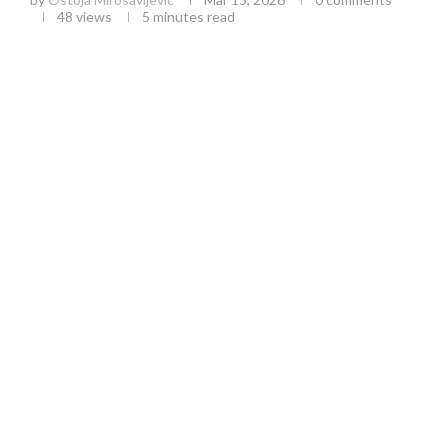
48
views
5 minutes read