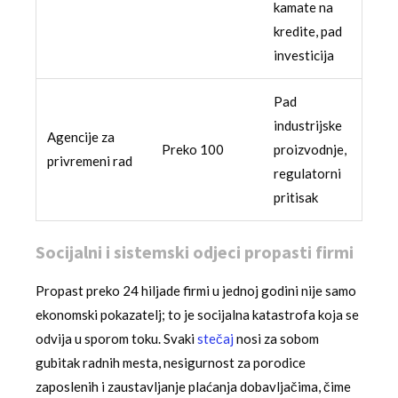
kamate na
kredite, pad
investicija
Pad
industrijske
Agencije za
Preko 100
proizvodnje,
privremeni rad
regulatorni
pritisak
Socijalni i sistemski odjeci propasti firmi
Propast preko 24 hiljade firmi u jednoj godini nije samo
ekonomski pokazatelj; to je socijalna katastrofa koja se
odvija u sporom toku. Svaki
stečaj
nosi za sobom
gubitak radnih mesta, nesigurnost za porodice
zaposlenih i zaustavljanje plaćanja dobavljačima, čime