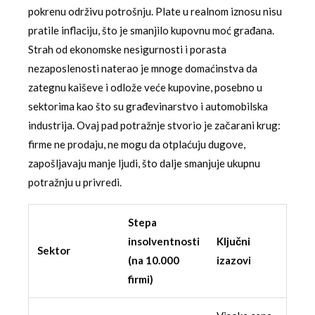
pokrenu održivu potrošnju. Plate u realnom iznosu nisu
pratile inflaciju, što je smanjilo kupovnu moć građana.
Strah od ekonomske nesigurnosti i porasta
nezaposlenosti naterao je mnoge domaćinstva da
zategnu kaiševe i odlože veće kupovine, posebno u
sektorima kao što su građevinarstvo i automobilska
industrija. Ovaj pad potražnje stvorio je začarani krug:
firme ne prodaju, ne mogu da otplaćuju dugove,
zapošljavaju manje ljudi, što dalje smanjuje ukupnu
potražnju u privredi.
Stepa
insolventnosti
Ključni
Sektor
(na 10.000
izazovi
firmi)