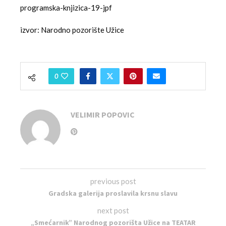
programska-knjizica-19-jpf
izvor: Narodno pozorište Užice
0
VELIMIR POPOVIC
previous post
Gradska galerija proslavila krsnu slavu
next post
„Smećarnik” Narodnog pozorišta Užice na TEATAR