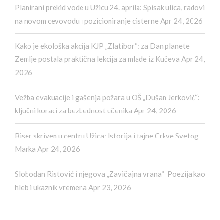
Planirani prekid vode u Užicu 24. aprila: Spisak ulica, radovi
na novom cevovodu i pozicioniranje cisterne
Apr 24, 2026
Kako je ekološka akcija KJP „Zlatibor“: za Dan planete
Zemlje postala praktična lekcija za mlade iz Kučeva
Apr 24,
2026
Vežba evakuacije i gašenja požara u OŠ „Dušan Jerković“:
ključni koraci za bezbednost učenika
Apr 24, 2026
Biser skriven u centru Užica: Istorija i tajne Crkve Svetog
Marka
Apr 24, 2026
Slobodan Ristović i njegova „Zavičajna vrana“: Poezija kao
hleb i ukaznik vremena
Apr 23, 2026