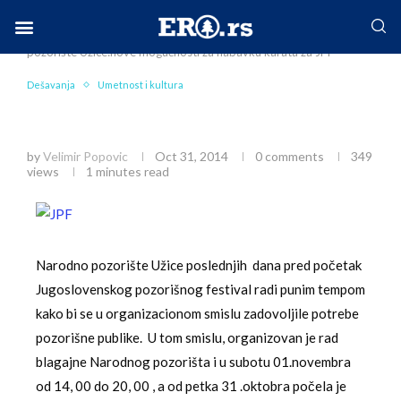
Home
Mesto
Užice
Dešavanja
Narodno
pozorište Užice:nove mogućnosti za nabavku karata za JPF
Facebook-f
Instagram
Twitter
Linkedin
Envelope
Dešavanja
Umetnost i kultura
Narodno pozorište Užice:nove mogućnosti za
nabavku karata za JPF
by
Velimir Popovic
Oct 31, 2014
0 comments
349
views
1 minutes read
Narodno pozorište Užice poslednjih dana pred početak
Jugoslovenskog pozorišnog festival radi punim tempom
kako bi se u organizacionom smislu zadovoljile potrebe
pozorišne publike. U tom smislu, organizovan je rad
blagajne Narodnog pozorišta i u subotu 01.novembra
od 14, 00 do 20, 00 , a od petka 31 .oktobra počela je