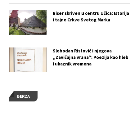
Biser skriven u centru Užica: Istorija
i tajne Crkve Svetog Marka
Slobodan Ristović i njegova
„Zavičajna vrana“: Poezija kao hleb
i ukaznik vremena
BERZA