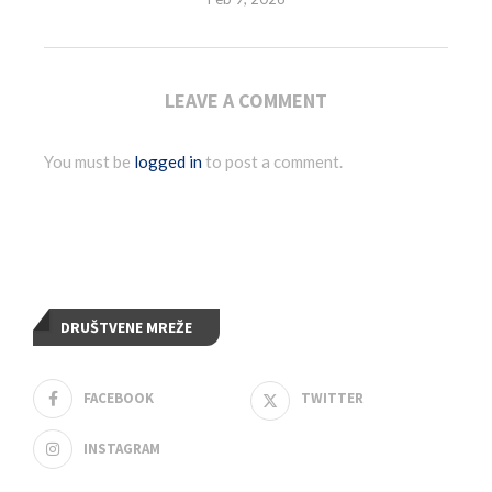
LEAVE A COMMENT
You must be
logged in
to post a comment.
DRUŠTVENE MREŽE
FACEBOOK
TWITTER
INSTAGRAM