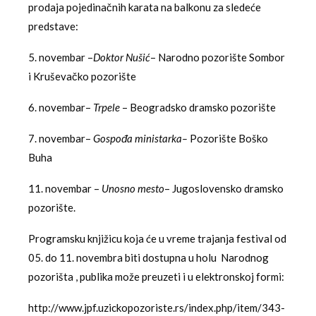
prodaja pojedinačnih karata na balkonu za sledeće
predstave:
5. novembar –
Doktor Nušić
– Narodno pozorište Sombor
i Kruševačko pozorište
6. novembar–
Trpele
– Beogradsko dramsko pozorište
7. novembar–
Gospođa ministarka–
Pozorište Boško
Buha
11. novembar –
Unosno mesto
– Jugoslovensko dramsko
pozorište.
Programsku knjižicu koja će u vreme trajanja festival od
05. do 11. novembra biti dostupna u holu Narodnog
pozorišta , publika može preuzeti i u elektronskoj formi:
http://www.jpf.uzickopozoriste.rs/index.php/item/343-