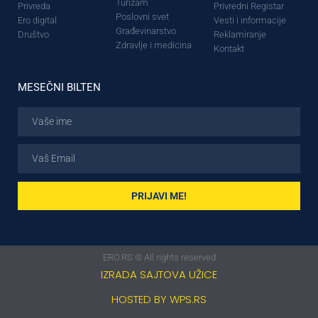
Turizam
Privreda
Privredni Registar
Poslovni svet
Ero digital
Vesti i informacije
Građevinarstvo
Društvo
Reklamiranje
Zdravlje i medicina
Kontakt
MESEČNI BILTEN
PRIJAVI ME!
ERO.RS © All rights reserved
IZRADA SAJTOVA UŽICE
HOSTED BY WPS.RS