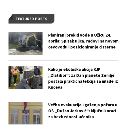
FEATURED POSTS
Planirani prekid vode u Užicu 24.
aprila: Spisak ulica, radovi na novom
cevovodu i pozicioniranje cisterne
Kako je ekološka akcija KJP
„Zlatibor“: za Dan planete Zemlje
postala praktična lekcija za mlade iz
Kučeva
Vežba evakuacije i gašenja požara u
OŠ „Dušan Jerković“: ključni koraci
za bezbednost učenika