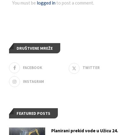
You must be
logged in
to post a comment.
DRUŠTVENE MREŽE
FACEBOOK
TWITTER
INSTAGRAM
FEATURED POSTS
Planirani prekid vode u Užicu 24.