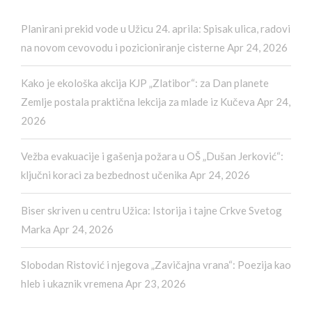
Planirani prekid vode u Užicu 24. aprila: Spisak ulica, radovi
na novom cevovodu i pozicioniranje cisterne
Apr 24, 2026
Kako je ekološka akcija KJP „Zlatibor“: za Dan planete
Zemlje postala praktična lekcija za mlade iz Kučeva
Apr 24,
2026
Vežba evakuacije i gašenja požara u OŠ „Dušan Jerković“:
ključni koraci za bezbednost učenika
Apr 24, 2026
Biser skriven u centru Užica: Istorija i tajne Crkve Svetog
Marka
Apr 24, 2026
Slobodan Ristović i njegova „Zavičajna vrana“: Poezija kao
hleb i ukaznik vremena
Apr 23, 2026