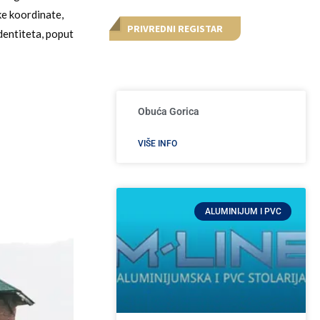
ke koordinate,
PRIVREDNI REGISTAR
dentiteta, poput
Obuća Gorica
VIŠE INFO
ALUMINIJUM I PVC