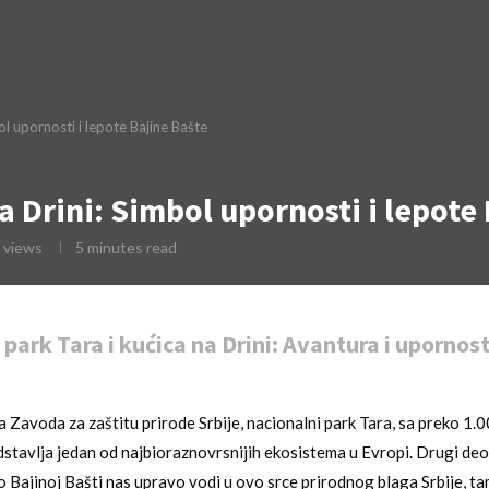
ol upornosti i lepote Bajine Bašte
a Drini: Simbol upornosti i lepote
views
5 minutes read
park Tara i kućica na Drini: Avantura i upornost
Zavoda za zaštitu prirode Srbije, nacionalni park Tara, sa preko 1.00
edstavlja jedan od najbioraznovrsnijih ekosistema u Evropi. Drugi d
Bajinoj Bašti nas upravo vodi u ovo srce prirodnog blaga Srbije, t