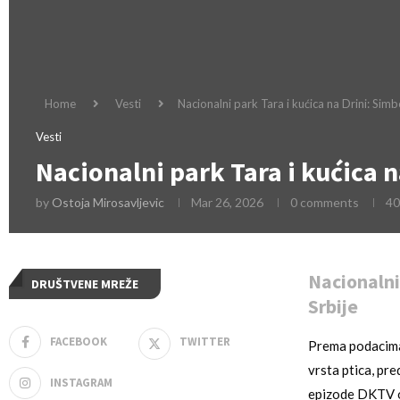
Home
Vesti
Nacionalni park Tara i kućica na Drini: Simb
Vesti
Nacionalni park Tara i kućica n
by
Ostoja Mirosavljevic
Mar 26, 2026
0 comments
40
Nacionalni 
DRUŠTVENE MREŽE
Srbije
FACEBOOK
TWITTER
Prema podacima 
vrsta ptica, pr
INSTAGRAM
epizode DKTV o 