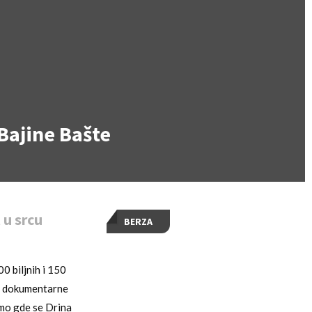
 Bajine Bašte
 u srcu
BERZA
0 biljnih i 150
eo dokumentarne
amo gde se Drina