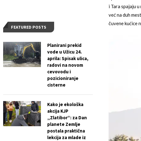
i Tara spajaju 
već na duh mest
čuvene kućice na
FEATURED POSTS
Planirani prekid
vode u Užicu 24.
aprila: Spisak ulica,
radovi na novom
cevovodu i
pozicioniranje
cisterne
Kako je ekološka
akcija KJP
„Zlatibor“: za Dan
planete Zemlje
postala praktična
lekcija za mlade iz