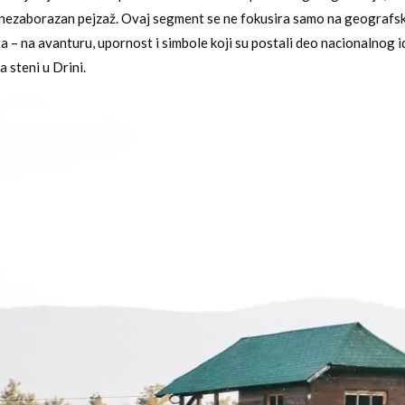
u nezaborazan pejzaž. Ovaj segment se ne fokusira samo na geografs
a – na avanturu, upornost i simbole koji su postali deo nacionalnog i
 steni u Drini.